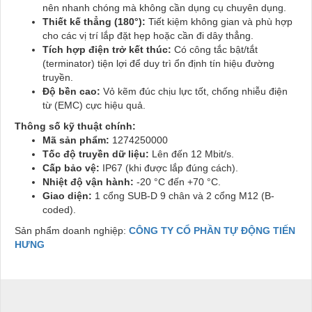
nên nhanh chóng mà không cần dụng cụ chuyên dụng.
Thiết kế thẳng (180°):
Tiết kiệm không gian và phù hợp
cho các vị trí lắp đặt hẹp hoặc cần đi dây thẳng.
Tích hợp điện trở kết thúc:
Có công tắc bật/tắt
(terminator) tiện lợi để duy trì ổn định tín hiệu đường
truyền.
Độ bền cao:
Vỏ kẽm đúc chịu lực tốt, chống nhiễu điện
từ (EMC) cực hiệu quả.
Thông số kỹ thuật chính:
Mã sản phẩm:
1274250000
Tốc độ truyền dữ liệu:
Lên đến 12 Mbit/s.
Cấp bảo vệ:
IP67 (khi được lắp đúng cách).
Nhiệt độ vận hành:
-20 °C đến +70 °C.
Giao diện:
1 cổng SUB-D 9 chân và 2 cổng M12 (B-
coded).
Sản phẩm doanh nghiệp:
CÔNG TY CỔ PHẦN TỰ ĐỘNG TIẾN
HƯNG