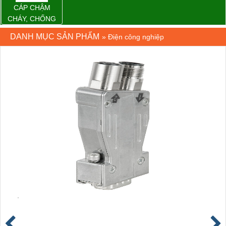
CÁP CHẬM
CHÁY, CHỐNG
CHÁY
DANH MỤC SẢN PHẨM
»
Điện công nghiệp