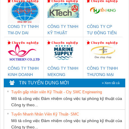
CONG TY TNHH
CÔNG TY TNHH
CÔNG TY CP
TM-DV DAI
KỸ THUẬT
TỰ ĐỘNG TIẾN
DONG THANH
KTECH VIỆT
HƯNG
NAM
CÔNG TY TNHH
CÔNG TY TNHH
CÔNG TY TNHH
KINH DOANH
MEKONG
THƯƠNG MẠI
DỊCH VỤ XNK
MARINE
THIÊN ÂN VIỆT
TIN TUYỂN DỤNG MỚI
» Xem tất cả
PHƯƠNG NAM
SUPPLY
NAM
Tuyển gấp nhân viên Kỹ Thuật - Cty SMC Engineering
Mô tả công việc Đảm nhiệm công việc tại phòng kỹ thuật của
Công ty theo...
Tuyển Nhanh Nhân Viên Kỹ Thuật- SMC
Mô tả công việc Đảm nhiệm công việc tại phòng kỹ thuật của
Công ty theo...