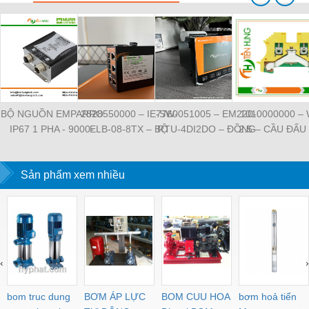
BỘ NGUỒN EMPARRO
2828550000 – IE-SW-
7760051005 – EM220-
1010000000 –
IP67 1 PHA - 9000-
ELB-08-8TX – BỘ
RTU-4DI2DO – ĐỒNG
2.5 – CẦU ĐẤU
11112-1962020 -
CHIA MẠNG 8 CỔNG
HỒ ĐO DÒNG ĐIỆN,
NỐI ĐẤT –
EMPARRO IP67
RJ45 – WEIDMULLER
ĐO ĐIỆN ÁP –
WEIDMULLE
POWER SUPPLY 1-
Sản phẩm xem nhiều
WEIDMULLER
TIENHUNGTE
PHASE
‹
›
bom truc dung
BƠM ÁP LỰC
BOM CUU HOA
bơm hoả tiển