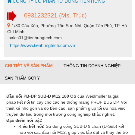
CÔNG TY CỔ PHẦN TỰ ĐỘNG TIẾN HƯNG
0931232321 (Ms. Trúc)
1/80 Cầu Xéo, Phường Tân Sơn Nhì, Quận Tân Phú, TP. Hồ
Chí Minh
sales01@tienhungtech.com
https://www.tienhungtech.com.vn
CHI TIẾT VỀ SẢN PHẨM
THÔNG TIN DOANH NGHIỆP
SẢN PHẨM GỢI Ý
Đầu nối PB-DP SUB-D M12 180 OS
của Weidmüller là giải
pháp kết nối tin cậy cho các hệ thống mạng PROFIBUS DP. Với
thiết kế nhỏ gọn và độ bền cao, sản phẩm giúp tối ưu hóa việc
truyền dữ liệu trong môi trường công nghiệp khắc nghiệt.
Đặc điểm nổi bật:
Kiểu kết nối:
Sử dụng cổng SUB-D 9 chân (D-Sub) kết
hợp với các đầu nối M12, giúp việc lắp đặt và thay thế trở