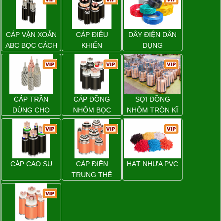
CÁP VẶN XOẮN
CÁP ĐIỀU
DÂY ĐIỆN DÂN
ABC BỌC CÁCH
KHIỂN
DỤNG
ĐIỆN XLPE
CÁP TRẦN
CÁP ĐỒNG
SỢI ĐỒNG
DÙNG CHO
NHÔM BỌC
NHÔM TRÒN KĨ
ĐƯỜNG DÂY
THUẬT ĐIỆN
TẢI ĐIỆN TRÊN
KHÔNG
CÁP CAO SU
CÁP ĐIỆN
HẠT NHỰA PVC
TRUNG THẾ