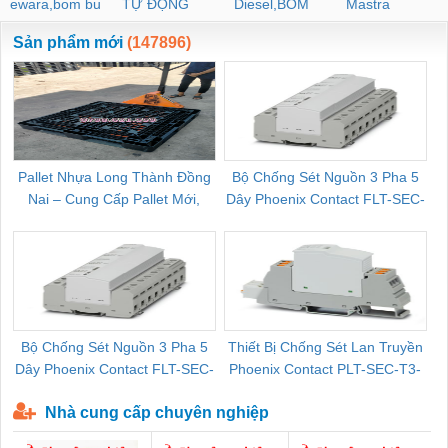
ewara,bom bu
TỰ ĐỘNG
Diesel,BOM
Mastra
ewara
CHUA CHAY
Sản phẩm mới
(147896)
Pallet Nhựa Long Thành Đồng
Bộ Chống Sét Nguồn 3 Pha 5
Nai – Cung Cấp Pallet Mới,
Dây Phoenix Contact FLT-SEC-
C
Pallet Cũ Giá Tốt
P-T1-3S-264/50-FM - 2909589
Bộ Chống Sét Nguồn 3 Pha 5
Thiết Bị Chống Sét Lan Truyền
B
Dây Phoenix Contact FLT-SEC-
Phoenix Contact PLT-SEC-T3-
P-T1-3S-440/35-FM - 2908264
230-FM-PT - 2907928
Nhà cung cấp chuyên nghiệp