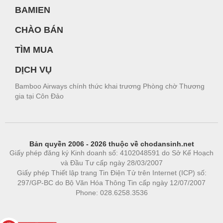
BAMIEN
CHÀO BÁN
TÌM MUA
DỊCH VỤ
Bamboo Airways chính thức khai trương Phòng chờ Thương
gia tại Côn Đảo
Bản quyền 2006 - 2026 thuộc về chodansinh.net
Giấy phép đăng ký Kinh doanh số: 4102048591 do Sở Kế Hoạch
và Đầu Tư cấp ngày 28/03/2007
Giấy phép Thiết lập trang Tin Điện Tử trên Internet (ICP) số:
297/GP-BC do Bộ Văn Hóa Thông Tin cấp ngày 12/07/2007
Phone: 028.6258.3536
Phòng trọ
|
https://bdsgroup.vn
https://kqxs123.com