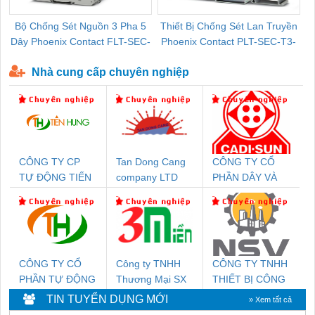
Bộ Chống Sét Nguồn 3 Pha 5
Thiết Bị Chống Sét Lan Truyền
B
Dây Phoenix Contact FLT-SEC-
Phoenix Contact PLT-SEC-T3-
P-T1-3S-440/35-FM - 2908264
230-FM-PT - 2907928
Nhà cung cấp chuyên nghiệp
CÔNG TY CP
Tan Dong Cang
CÔNG TY CỔ
TỰ ĐỘNG TIẾN
company LTD
PHẦN DÂY VÀ
HƯNG
CÁP ĐIỆN
THƯỢNG ĐÌNH
CÔNG TY CỔ
Công ty TNHH
CÔNG TY TNHH
PHẦN TỰ ĐỘNG
Thương Mại SX
THIẾT BỊ CÔNG
TIẾN HƯNG
Ba Miền
NGHIỆP NIHON
TIN TUYỂN DỤNG MỚI
» Xem tất cả
SETSUBI VIỆT