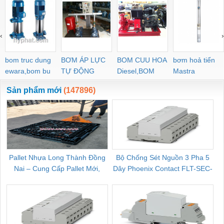
‹
›
bom truc dung
BƠM ÁP LỰC
BOM CUU HOA
bơm hoả tiển
ewara,bom bu
TỰ ĐỘNG
Diesel,BOM
Mastra
ewara
CHUA CHAY
Sản phẩm mới
(147896)
Pallet Nhựa Long Thành Đồng
Bộ Chống Sét Nguồn 3 Pha 5
Nai – Cung Cấp Pallet Mới,
Dây Phoenix Contact FLT-SEC-
C
Pallet Cũ Giá Tốt
P-T1-3S-264/50-FM - 2909589