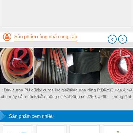
Sản phẩm cùng nhà cung cấp
‹
›
Dây curoa PU dùng
Dây curoa lục giác AA,
Dây curoa răng PJ,J đủ
DÂY Curoa A mắc
cho máy cắt nhôm, cắt
BB đủ thông số AA190,
thông số J250, J260,
không đinh
sắt
BB120...
J300
Sản phẩm xem nhiều