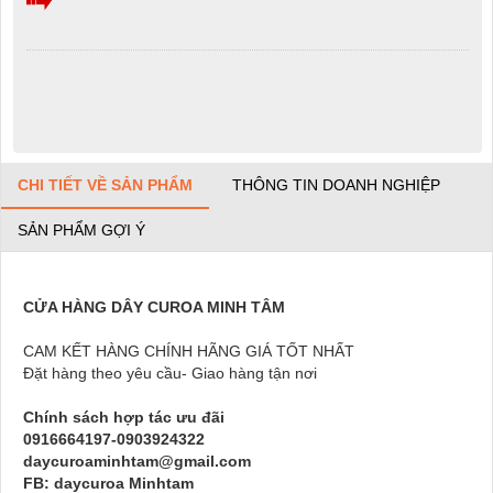
CHI TIẾT VỀ SẢN PHẨM
THÔNG TIN DOANH NGHIỆP
SẢN PHẨM GỢI Ý
CỬA HÀNG DÂY CUROA MINH TÂM
CAM KẾT HÀNG CHÍNH HÃNG GIÁ TỐT NHẤT
Đặt hàng theo yêu cầu- Giao hàng tận nơi
Chính sách hợp tác ưu đãi
0916664197-0903924322
daycuroaminhtam@gmail.com
FB: daycuroa Minhtam