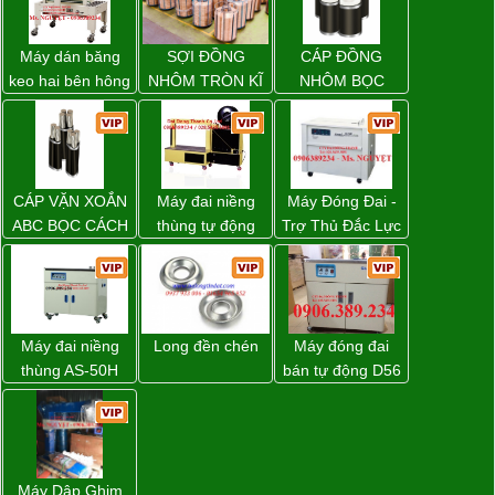
Máy dán băng
SỢI ĐỒNG
CÁP ĐỒNG
keo hai bên hông
NHÔM TRÒN KĨ
NHÔM BỌC
thùng carton
THUẬT ĐIỆN
WP-5050SA giá
rẻ Miền Nam
CÁP VẶN XOẮN
Máy đai niềng
Máy Đóng Đai -
ABC BỌC CÁCH
thùng tự động
Trợ Thủ Đắc Lực
ĐIỆN XLPE
DBA-80A Đài
Cho Mọi Doanh
Loan giá rẻ
Nghiệp Trong
Khâu Đóng Gói
Máy đai niềng
Long đền chén
Máy đóng đai
thùng AS-50H
bán tự động D56
Wellpack
Strapack
Máy Dập Ghim