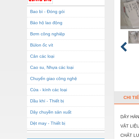
Bao bì - Đóng gói
Bảo hộ lao động
Bơm công nghiệp
Bùlon ốc vít
Cân các loại
Cao su, Nhựa các loại
Chuyển giao công nghệ
Cửa - kính các loại
CHI TI
Dầu khí - Thiết bị
Dây chuyền sản xuất
DÂY HÀN
Dệt may - Thiết bị
VẬT LIỆU
Dầu mỡ công nghiệp
CHẤT L