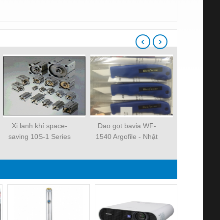
‹
›
Xi lanh khí space-
Dao gọt bavia WF-
Xi lanh kh
saving 10S-1 Series
1540 Argofile - Nhật
saving 10S-
Bản