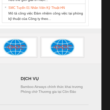
NGHIỆP NIHON
THIÊN ÂN VIỆT
Quốc Thịnh
tấm pin
điện TRANSCLINIC
trơn Đà Nẵng
giám 
SETSUBI VIỆT
NAM
SMC Tuyển 01 Nhân Viên Kỹ Thuật-HN
SCLINIC 16I+
BKE 1K5.4
Sola
NAM
Mô tả công việc Đảm nhiệm công việc tại phòng
 (2502520000)
(7791400879)2. Giá
TRAN
kỹ thuật của Công ty theo...
1K5.4
DỊCH VỤ
Bamboo Airways chính thức khai trương
Phòng chờ Thương gia tại Côn Đảo