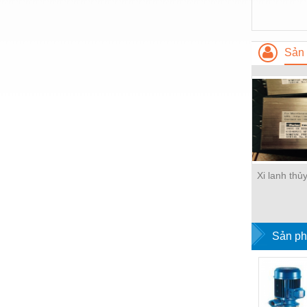
Hóa chất-Trang thiết bị
Kệ công nghiệp
Sản 
Khí nén - Thiết bị
Khuôn mẫu - Phụ tùng
Lọc công nghiệp
Máy công cụ - Phụ tùng
Mỏ - Trang thiết bị
Xi lanh thủ
Mô tơ - Hộp số
Môi trường - Thiết bị
Nâng hạ - Trang thiết bị
Sản ph
Nội - Ngoại thất - văn phòng
Nồi hơi - Trang thiết bị
Nông nghiệp - Thiết bị