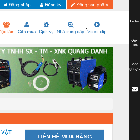
Đăng nhập
Đăng ký
Đăng sản phẩm
Tin tức
iệc làm
Cần mua
Dịch vụ
Nhà cung cấp
Video clip
Quy
định
Bảng
giá QC
 VẬT
LIÊN HỆ MUA HÀNG