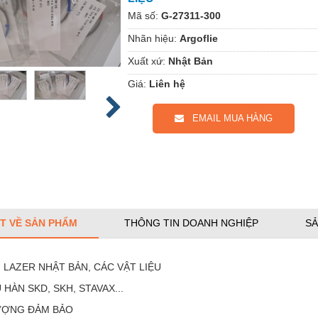
Mã số:
G-27311-300
Nhãn hiệu:
Argoflie
Xuất xứ:
Nhật Bản
Giá:
Liên hệ
EMAIL MUA HÀNG
ẾT VỀ SẢN PHẨM
THÔNG TIN DOANH NGHIỆP
SẢ
 LAZER NHẬT BẢN, CÁC VẬT LIỆU
 HÀN SKD, SKH, STAVAX...
ƯỢNG ĐẢM BẢO