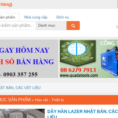
 hàng)
Sản phẩm
Nhà cung cấp
Dịch vụ
Danh mục
V
ẬT BẢN, CÁC VẬT LIỆU
MỤC SẢN PHẨM
»
Hàn cắt - Thiết bị
DÂY HÀN LAZER NHẬT BẢN, CÁC
LIỆU