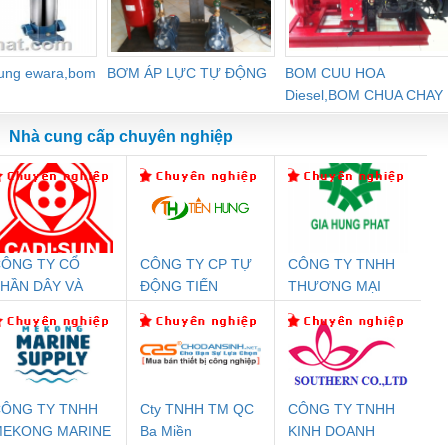
dung ewara,bom
BƠM ÁP LỰC TỰ ĐỘNG
BOM CUU HOA
Diesel,BOM CHUA CHAY
Nhà cung cấp chuyên nghiệp
ÔNG TY CỔ
CÔNG TY CP TỰ
CÔNG TY TNHH
Đệm An Toàn
Rơ Le An Toàn
Bộ Lặp Tín Hiệu
Rơ
HẦN DÂY VÀ
ĐỘNG TIẾN
THƯƠNG MẠI
nix Contact
Phoenix Contact
PROFIBUS Phoenix
Pho
ÁP ĐIỆN
HƯNG
DỊCH VỤ KỸ
PC20-1NO-
PSR-SCP-
Contact PSI-REP-
298
THƯỢNG ĐÌNH
THUẬT ĐIỆN CƠ
24DC-SP -
24UC/ESL4/3X1/1X2/B
PROFIBUS/12MB -
GIA HƯNG PHÁT
700578
- 2981059
2708863
24DC
ÔNG TY TNHH
Cty TNHH TM QC
CÔNG TY TNHH
MEKONG MARINE
Ba Miền
KINH DOANH
ưu Điện AC
Mô-đun Ắc Quy UPS
Rơ Le An Toàn
Bộ g