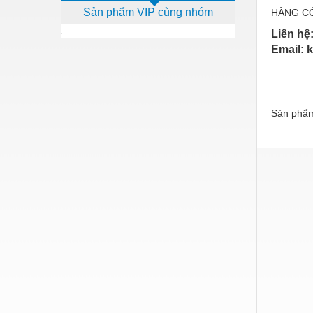
Sản phẩm VIP cùng nhóm
HÀNG CÓ
Dịch vụ - Thi công
Liên hệ
Điện công nghiệp
Email: 
Điện gia dụng
Điện Lạnh
Sản phẩm
Đóng tàu Thiết bị
Đúc chính xác Thiết bị
Dụng cụ cầm tay
Dụng cụ cắt gọt
Dụng cụ điện
Dụng cụ đo
Gỗ - Trang thiết bị
Hàn cắt - Thiết bị