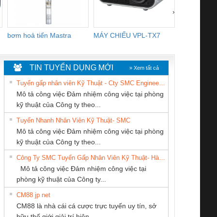
›
bơm hoả tiển Mastra
MÁY CHIẾU VPL-TX7
BOM DINH
WHITE
TIN TUYỂN DỤNG MỚI
» Xem tất cả
Tuyển gấp nhân viên Kỹ Thuật - Cty SMC Engineering
Mô tả công việc Đảm nhiệm công việc tại phòng
kỹ thuật của Công ty theo...
Tuyển Nhanh Nhân Viên Kỹ Thuật- SMC
CÔNG TY CỔ
CÔNG TY TNHH
Tan Dong Cang
 Le An Toàn
Bộ giám sát chuỗi
Bộ giám sát dòng
Bộ ng
Mô tả công việc Đảm nhiệm công việc tại phòng
PHẦN TỰ ĐỘNG
KỸ THUẬT KTECH
company LTD
enix Contact
tấm pin
điện chuỗi
ray W
kỹ thuật của Công ty theo...
TIẾN HƯNG
VIỆT NAM
6960 – PSR-
TRANSCLINIC 16I+
TRANSCLINIC 16I+
BAS 
Công Ty SMC Tuyển Gấp Nhân Viên Kỹ Thuật- Hà Nội
SCP-
1K5 L (2433950000)
(2008130000)
(28
Mô tả công việc Đảm nhiệm công việc tại
/FSP/2X1/1X2
phòng kỹ thuật của Công ty...
CM88 jp net
CÔNG TY TNHH
CÔNG TY TNHH
Công Ty TNHH
CM88 là nhà cái cá cược trực tuyến uy tín, sở
THIẾT BỊ CÔNG
THƯƠNG MẠI
Thiết Bị Điện Nam
iám sát chuỗi
Bộ chỉnh lưu nguồn
Nẹp nhôm chống
Bộ c
hữu thế giới giải trí hiện...