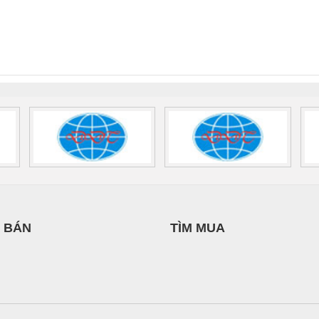
UPPLY
DỊCH VỤ XNK
 Suất Cao
Phoenix Contact
Phoenix Contact
PHƯƠNG NAM
nix Contact
QUINT-HP-
2981059 – PSR-
TRAN
INT-HP-
BAT/PB/48DC/7.0AH/PT
SCP-
1K5 H
0AC/2.5KVA/PT
- 1133819
24UC/ESL4/3X1/1X2/B
 1136815
 BÁN
TÌM MUA