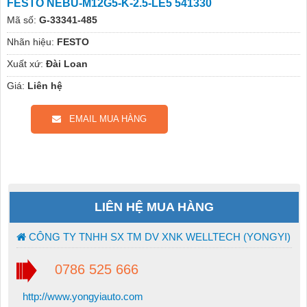
FESTO NEBU-M12G5-K-2.5-LE5 541330
Mã số:
G-33341-485
Nhãn hiệu:
FESTO
Xuất xứ:
Đài Loan
Giá:
Liên hệ
EMAIL MUA HÀNG
LIÊN HỆ MUA HÀNG
CÔNG TY TNHH SX TM DV XNK WELLTECH (YONGYI)
0786 525 666
http://www.yongyiauto.com