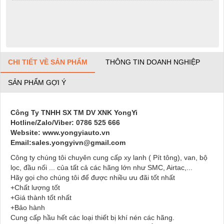
CHI TIẾT VỀ SẢN PHẨM
THÔNG TIN DOANH NGHIỆP
SẢN PHẨM GỢI Ý
Công Ty TNHH SX TM DV XNK YongYi
Hotline/Zalo/Viber: 0786 525 666
Website: www.yongyiauto.vn
Email:sales.yongyivn@gmail.com
Công ty chúng tôi chuyên cung cấp xy lanh ( Pít tông), van, bộ
lọc, đầu nối ... của tất cả các hãng lớn như SMC, Airtac,...
Hãy gọi cho chúng tôi để được nhiều ưu đãi tốt nhất
+Chất lượng tốt
+Giá thành tốt nhất
+Bảo hành
Cung cấp hầu hết các loại thiết bị khí nén các hãng.