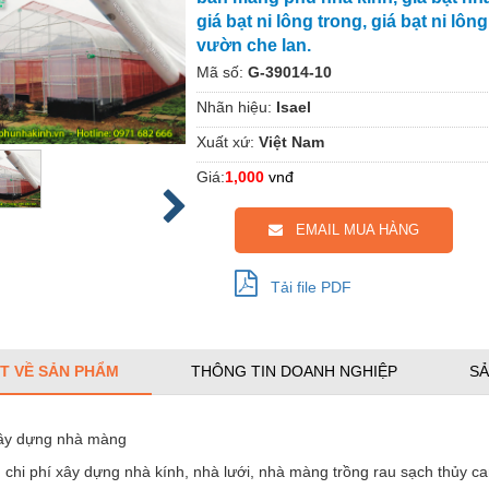
giá bạt ni lông trong, giá bạt ni lôn
vườn che lan.
Mã số:
G-39014-10
Nhãn hiệu:
Isael
Xuất xứ:
Việt Nam
Giá:
1,000
vnđ
EMAIL MUA HÀNG
Tải file PDF
ẾT VỀ SẢN PHẨM
THÔNG TIN DOANH NGHIỆP
SẢ
xây dựng nhà màng
u chi phí xây dựng nhà kính, nhà lưới, nhà màng trồng rau sạch thủy c