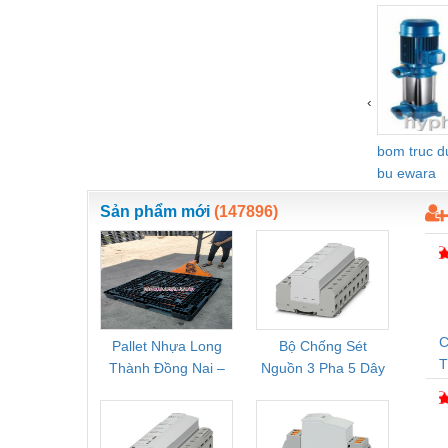
Vật liệu xây dựng
Vòng bi - Bạc đạn
Xe hơi - Phụ tùng
‹
Xe máy - Phụ tùng
bom truc 
Xe tải - phụ tùng
bu ewara
Y khoa - Trang thiết bị
Sản phẩm mới
(147896)
C
Pallet Nhựa Long
Bộ Chống Sét
Rơ Le 
Thành Đồng Nai –
Nguồn 3 Pha 5 Dây
Phoe
D
Cung Cấp Pallet
Phoenix Contact
PSR-
T
Mới, Pallet Cũ Giá
FLT-SEC-P-T1-3S-
1NC-
G
Tốt
264/50-FM -
2