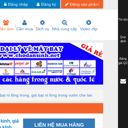
Đăng nhập
Đăng ký
Đăng sản phẩm
Tin tức
iệc làm
Cần mua
Dịch vụ
Nhà cung cấp
Video clip
Quy
định
Bảng
giá QC
t ni lông trong, giá bạt ni lông trong vườn che lan.
kinh, giá
LIÊN HỆ MUA HÀNG
 kính,