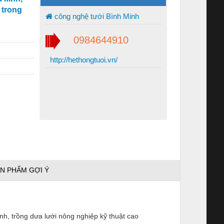
g trong
công nghệ tưới Bình Minh
0984644910
http://hethongtuoi.vn/
N PHẨM GỢI Ý
anh, trồng dưa lưới nông nghiệp kỹ thuật cao