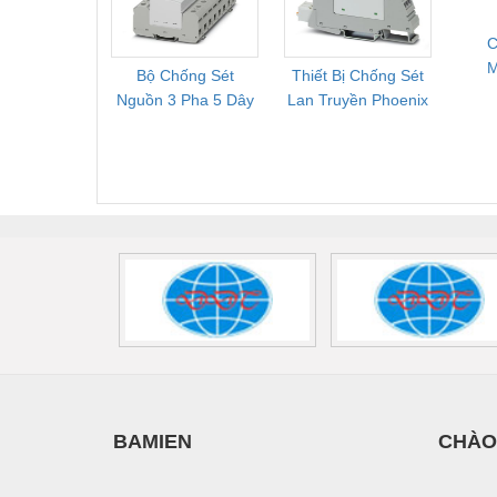
2909589
C
Bộ Chống Sét
Thiết Bị Chống Sét
Bộ L
S
Nguồn 3 Pha 5 Dây
Lan Truyền Phoenix
Công
Phoenix Contact
Contact PLT-SEC-
Phoe
FLT-SEC-P-T1-3S-
T3-230-FM-PT -
QU
440/35-FM -
2907928
UPS/23
2908264
-
BAMIEN
CHÀO