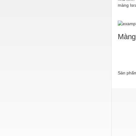
màng Isra
Nước-Vật tư thiết bị
Phốt cơ khí
Sắt, thép, inox các loại
Màng 
Thí nghiệm-Trang thiết bị
Thiết bị chiếu sáng
Thiết bị chống sét
Sản phẩm
Thiết bị an ninh
Thiết bị công nghiệp
Thiết bị công trình
Thiết bị điện
Thiết bị giáo dục
Thiết bị khác