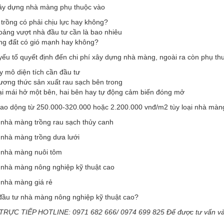
xây dựng nhà màng phụ thuộc vào
trồng có phải chịu lực hay không?
oảng vượt nhà đầu tư cần là bao nhiêu
ng đất có gió mạnh hay không?
yếu tố quyết định đến chi phí xây dựng nhà màng, ngoài ra còn phụ th
 mô diện tích cần đầu tư
ương thức sản xuất rau sạch bên trong
ại mái hở một bên, hai bên hay tự động cảm biến đóng mở
giao dộng từ 250.000-320.000 hoặc 2.200.000 vnđ/m2 tùy loại nhà mà
 nhà màng trồng rau sạch thủy canh
 nhà màng trồng dưa lưới
 nhà màng nuôi tôm
 nhà màng nông nghiệp kỹ thuật cao
 nhà màng giá rẻ
đầu tư nhà màng nông nghiệp kỹ thuật cao?
 TRỰC TIẾP HOTLINE
: 0971 682 666/ 0974 699 825
Để được tư vấn và