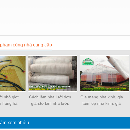
phẩm cùng nhà cung cấp
ới nhỏ giọt
Cách làm nhà lưới đơn
Gia mang nha kinh, gia
 hàng hài
giản,tự làm nhà lưới,
tam lop nha kinh, giá
àm hệ thống
cách làm nhà lưới, nhà
bán màng phủ nhà
t, tưới nhỏ
lưới mini, nhà lưới nông
kính, giá bạt nhà kính,
 đồi dốc
ẩm xem nhiều
nghiệp
giá bạt ni lông trong,
giá bạt ni lông trong