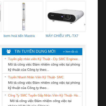
›
bơm hoả tiển Mastra
MÁY CHIẾU VPL-TX7
BOM DINH
WHITE
TIN TUYỂN DỤNG MỚI
» Xem tất cả
Tuyển gấp nhân viên Kỹ Thuật - Cty SMC Engineering
Mô tả công việc Đảm nhiệm công việc tại phòng
kỹ thuật của Công ty theo...
Tuyển Nhanh Nhân Viên Kỹ Thuật- SMC
Công ty TNHH
Tan Dong Cang
CÔNG TY CP TỰ
 Le An Toàn
Bộ giám sát chuỗi
Bộ giám sát dòng
Bộ ng
Mô tả công việc Đảm nhiệm công việc tại phòng
Thương Mại SX Ba
company LTD
ĐỘNG TIẾN
enix Contact
tấm pin
điện chuỗi
ray W
kỹ thuật của Công ty theo...
Miền
HƯNG
6960 – PSR-
TRANSCLINIC 16I+
TRANSCLINIC 16I+
BAS 
Công Ty SMC Tuyển Gấp Nhân Viên Kỹ Thuật- Hà Nội
SCP-
1K5 L (2433950000)
(2008130000)
(28
Mô tả công việc Đảm nhiệm công việc tại
/FSP/2X1/1X2
phòng kỹ thuật của Công ty...