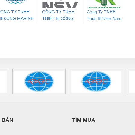
ÔNG TY TNHH
CÔNG TY TNHH
Công Ty TNHH
MEKONG MARINE
THIẾT BỊ CÔNG
Thiết Bị Điện Nam
ưu Điện AC
Mô-đun Ắc Quy UPS
Rơ Le An Toàn
Bộ g
UPPLY
NGHIỆP NIHON
Quốc Thịnh
 Suất Cao
Phoenix Contact
Phoenix Contact
SETSUBI VIỆT
nix Contact
QUINT-HP-
2981059 – PSR-
TRAN
NAM
INT-HP-
BAT/PB/48DC/7.0AH/PT
SCP-
1K5 H
0AC/2.5KVA/PT
- 1133819
24UC/ESL4/3X1/1X2/B
 1136815
 BÁN
TÌM MUA