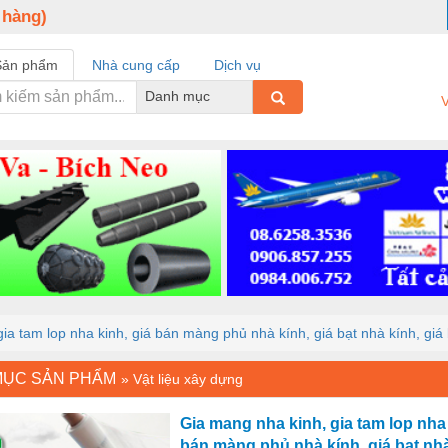
 hàng)
Sản phẩm
Nhà cung cấp
Dịch vụ
Danh mục
V
ia tam lop nha kinh, giá bán màng phủ nhà kính, giá bạt nhà kính, giá bạ
MỤC SẢN PHẨM
»
Vật liệu xây dựng
Gia mang nha kinh, gia tam lop nha 
bán màng phủ nhà kính, giá bạt nhà