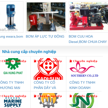
vườn che lan.
dung ewara,bom
BƠM ÁP LỰC TỰ ĐỘNG
BOM CUU HOA
Diesel,BOM CHUA CHAY
Nhà cung cấp chuyên nghiệp
ÔNG TY TNHH
CÔNG TY CỔ
CÔNG TY TNHH
Đệm An Toàn
Rơ Le An Toàn
Bộ Lặp Tín Hiệu
Rơ
THƯƠNG MẠI
PHẦN DÂY VÀ
KINH DOANH
nix Contact
Phoenix Contact
PROFIBUS Phoenix
Pho
ỊCH VỤ KỸ
CÁP ĐIỆN
DỊCH VỤ XNK
PC20-1NO-
PSR-SCP-
Contact PSI-REP-
298
HUẬT ĐIỆN CƠ
THƯỢNG ĐÌNH
PHƯƠNG NAM
24DC-SP -
24UC/ESL4/3X1/1X2/B
PROFIBUS/12MB -
IA HƯNG PHÁT
700578
- 2981059
2708863
24DC