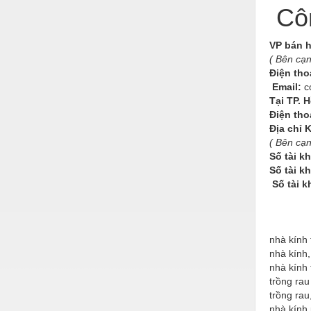
Hóa chất-Trang thiết bị
Côn
Kệ công nghiệp
VP bán 
Khí nén - Thiết bị
( Bên cạn
Điện tho
Khuôn mẫu - Phụ tùng
Email:
c
Tại TP. 
Lọc công nghiệp
Điện tho
Máy công cụ - Phụ tùng
Địa chỉ
( Bên cạ
Mỏ - Trang thiết bị
Số tài k
Số tài k
Mô tơ - Hộp số
Số tài 
Môi trường - Thiết bị
Nâng hạ - Trang thiết bị
nhà kính
Nội - Ngoại thất - văn phòng
nhà kính,
nhà kính 
Nồi hơi - Trang thiết bị
trồng rau
trồng rau
Nông nghiệp - Thiết bị
nhà kính 