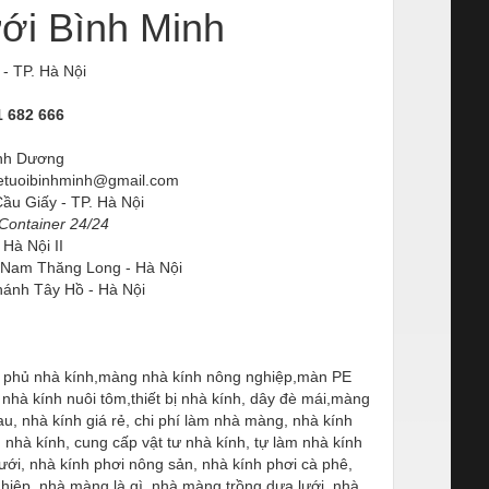
ới Bình Minh
- TP. Hà Nội
1 682 666
ình Dương
etuoibinhminh@gmail.com
u Giấy - TP. Hà Nội
Container 24/24
Hà Nội II
 Nam Thăng Long - Hà Nội
ánh Tây Hồ - Hà Nội
ng phủ nhà kính,màng nhà kính nông nghiệp,màn PE
 nhà kính nuôi tôm,thiết bị nhà kính, dây đè mái,màng
au, nhà kính giá rẻ, chi phí làm nhà màng, nhà kính
 nhà kính, cung cấp vật tư nhà kính, tự làm nhà kính
lưới, nhà kính phơi nông sản, nhà kính phơi cà phê,
hiệp, nhà màng là gì, nhà màng trồng dưa lưới, nhà