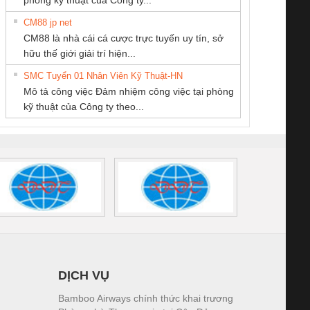
CM88 jp net
CÔNG TY CỔ
CONG TY TNHH
CÔNG TY TNHH
CM88 là nhà cái cá cược trực tuyến uy tín, sở
PHẦN TỰ ĐỘNG
TM-DV DAI DONG
KỸ THUẬT KTECH
iám sát chuỗi
Bộ chỉnh lưu nguồn
Nẹp nhôm chống
Bộ c
hữu thế giới giải trí hiện...
TIẾN HƯNG
THANH
VIỆT NAM
tấm pin
điện TRANSCLINIC
trơn Đà Nẵng
giám 
SMC Tuyển 01 Nhân Viên Kỹ Thuật-HN
SCLINIC 16I+
BKE 1K5.4
Sola
Mô tả công việc Đảm nhiệm công việc tại phòng
 (2502520000)
(7791400879)2. Giá
TRAN
kỹ thuật của Công ty theo...
1K5.4
DỊCH VỤ
Bamboo Airways chính thức khai trương