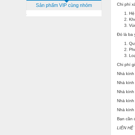
Chi phí 
Sản phẩm VIP cùng nhóm
Dịch vụ - Thi công
Hệ 
Điện công nghiệp
Kh
Vù
Điện gia dụng
Đó là ba 
Điện Lạnh
Quy
Ph
Đóng tàu Thiết bị
Lo
Đúc chính xác Thiết bị
Chi phí 
Dụng cụ cầm tay
Nhà kính
Dụng cụ cắt gọt
Nhà kính
Nhà kính
Dụng cụ điện
Nhà kính
Dụng cụ đo
Nhà kính
Gỗ - Trang thiết bị
Bạn cần 
Hàn cắt - Thiết bị
LIÊN HỆ