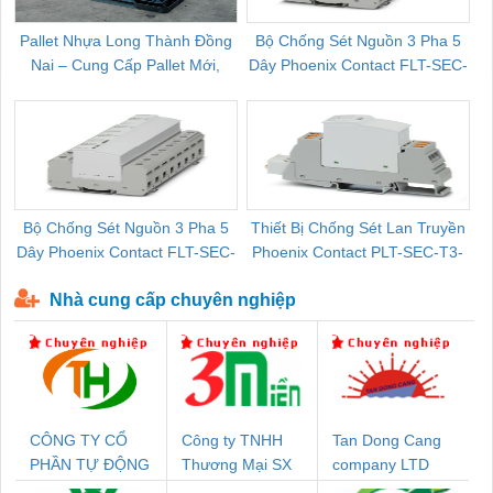
Pallet Nhựa Long Thành Đồng
Bộ Chống Sét Nguồn 3 Pha 5
Nai – Cung Cấp Pallet Mới,
Dây Phoenix Contact FLT-SEC-
C
Pallet Cũ Giá Tốt
P-T1-3S-264/50-FM - 2909589
Bộ Chống Sét Nguồn 3 Pha 5
Thiết Bị Chống Sét Lan Truyền
B
Dây Phoenix Contact FLT-SEC-
Phoenix Contact PLT-SEC-T3-
P-T1-3S-440/35-FM - 2908264
230-FM-PT - 2907928
Nhà cung cấp chuyên nghiệp
CÔNG TY CỔ
Công ty TNHH
Tan Dong Cang
PHẦN TỰ ĐỘNG
Thương Mại SX
company LTD
TIẾN HƯNG
Ba Miền