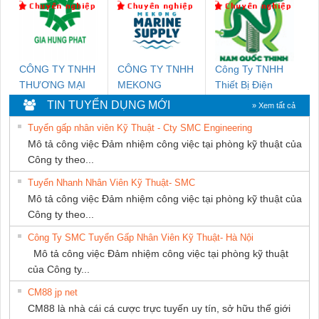
CÔNG TY TNHH
CÔNG TY TNHH
Công Ty TNHH
THƯƠNG MẠI
MEKONG
Thiết Bị Điện
DỊCH VỤ KỸ
MARINE
Nam Quốc Thịnh
TIN TUYỂN DỤNG MỚI
» Xem tất cả
THUẬT ĐIỆN CƠ
SUPPLY
Tuyển gấp nhân viên Kỹ Thuật - Cty SMC Engineering
GIA HƯNG PHÁT
Mô tả công việc Đảm nhiệm công việc tại phòng kỹ thuật của
Công ty theo...
Tuyển Nhanh Nhân Viên Kỹ Thuật- SMC
Mô tả công việc Đảm nhiệm công việc tại phòng kỹ thuật của
Công ty theo...
Công Ty SMC Tuyển Gấp Nhân Viên Kỹ Thuật- Hà Nội
Mô tả công việc Đảm nhiệm công việc tại phòng kỹ thuật
của Công ty...
CM88 jp net
CM88 là nhà cái cá cược trực tuyến uy tín, sở hữu thế giới