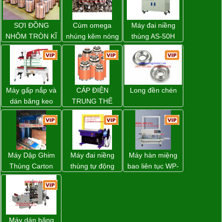
SỢI ĐỒNG
Cùm omega
Máy đai niềng
NHÔM TRÒN KĨ
nhúng kẽm nóng
thùng AS-50H
THUẬT ĐIỆN
Wellpack
Máy gấp nắp và
CÁP ĐIỆN
Long đền chén
dán băng keo
TRUNG THẾ
thùng carton tự
động WP-5050F
giá rẻ
Máy Dập Ghim
Máy đai niềng
Máy hàn miệng
Thùng Carton
thùng tự động
bao liên tục WP-
Wp-1200 Chính
DBA-200 giá tốt
1200V chính
Hãng Đài Loan
hãng giá tốt
Máy dán băng