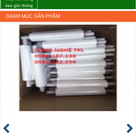
keo góc thùng
carton giá tốt
DANH MỤC SẢN PHẨM
Đồng Nai