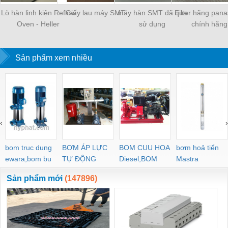
Lò hàn linh kiện Reflow
Giấy lau máy SMT
máy hàn SMT đã qua
Filter hãng pana
Oven - Heller
sử dụng
chính hãng
Sản phẩm xem nhiều
‹
›
bom truc dung
BƠM ÁP LỰC
BOM CUU HOA
bơm hoả tiển
ewara,bom bu
TỰ ĐỘNG
Diesel,BOM
Mastra
ewara
CHUA CHAY
Sản phẩm mới
(147896)