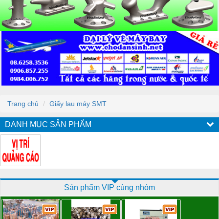
Trang chủ
Giấy lau máy SMT
DANH MỤC SẢN PHẨM
Sản phẩm VIP cùng nhóm