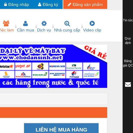
Đăng nhập
Đăng ký
Đăng sản phẩm
Tin tức
iệc làm
Cần mua
Dịch vụ
Nhà cung cấp
Video clip
Quy
định
Bảng
giá QC
LIÊN HỆ MUA HÀNG