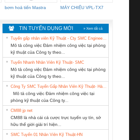
bơm hoả tiển Mastra
MÁY CHIẾU VPL-TX7
BOM DINH
WHITE
TIN TUYỂN DỤNG MỚI
» Xem tất cả
Tuyển gấp nhân viên Kỹ Thuật - Cty SMC Engineering
Mô tả công việc Đảm nhiệm công việc tại phòng
kỹ thuật của Công ty theo...
Tuyển Nhanh Nhân Viên Kỹ Thuật- SMC
Tan Dong Cang
CÔNG TY TNHH
CÔNG TY TNHH
 Le An Toàn
Bộ giám sát chuỗi
Bộ giám sát dòng
Bộ ng
Mô tả công việc Đảm nhiệm công việc tại phòng
company LTD
KỸ THUẬT KTECH
KINH DOANH
enix Contact
tấm pin
điện chuỗi
ray W
kỹ thuật của Công ty theo...
VIỆT NAM
DỊCH VỤ XNK
6960 – PSR-
TRANSCLINIC 16I+
TRANSCLINIC 16I+
BAS 
Công Ty SMC Tuyển Gấp Nhân Viên Kỹ Thuật- Hà Nội
PHƯƠNG NAM
SCP-
1K5 L (2433950000)
(2008130000)
(28
Mô tả công việc Đảm nhiệm công việc tại
/FSP/2X1/1X2
phòng kỹ thuật của Công ty...
CM88 jp net
CÔNG TY CỔ
CÔNG TY CỔ
CONG TY TNHH
CM88 là nhà cái cá cược trực tuyến uy tín, sở
PHẦN DÂY VÀ
PHẦN TỰ ĐỘNG
TM-DV DAI DONG
iám sát chuỗi
Bộ chỉnh lưu nguồn
Nẹp nhôm chống
Bộ c
hữu thế giới giải trí hiện...
CÁP ĐIỆN
TIẾN HƯNG
THANH
tấm pin
điện TRANSCLINIC
trơn Đà Nẵng
giám 
THƯỢNG ĐÌNH
SMC Tuyển 01 Nhân Viên Kỹ Thuật-HN
SCLINIC 16I+
BKE 1K5.4
Sola