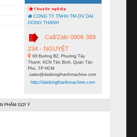
CONG TY TNHH TM-DV DAI
DONG THANH
Call/Zalo 0906 389
234 - NGUYỆT
69 Đường B2, Phường Tây
Thạnh, KCN Tân Bình, Quận Tân
Phú, TP HCM
sales@daidongthanhmachine.com
http://daidongthanhmachine.com
N PHẨM GỢI Ý