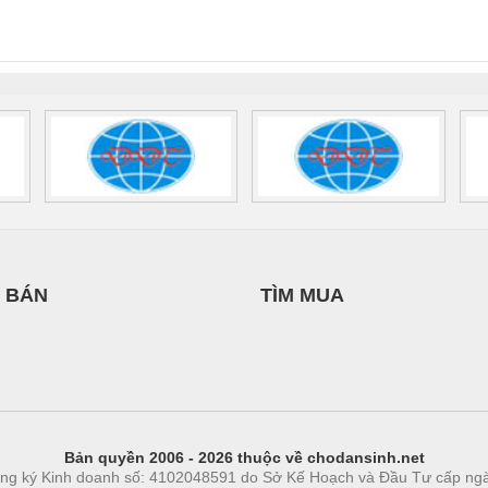
INT-HP-
BAT/PB/48DC/7.0AH/PT
SCP-
1K5 H
0AC/2.5KVA/PT
- 1133819
24UC/ESL4/3X1/1X2/B
 1136815
 BÁN
TÌM MUA
Bản quyền 2006 - 2026 thuộc về chodansinh.net
ng ký Kinh doanh số: 4102048591 do Sở Kế Hoạch và Đầu Tư cấp ng