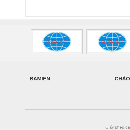
FLT-SEC-P-T1-3S-
T3-230-FM-PT -
QU
Vật liệu xây dựng
440/35-FM -
2907928
UPS/23
2908264
-
Vòng bi - Bạc đạn
Xe hơi - Phụ tùng
Xe máy - Phụ tùng
Xe tải - phụ tùng
Y khoa - Trang thiết bị
BAMIEN
CHÀO
Giấy phép đă