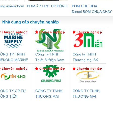
dung ewara,bom
BƠM ÁP LỰC TỰ ĐỘNG
BOM CUU HOA
Diesel,BOM CHUA CHAY
Nhà cung cấp chuyên nghiệp
ÔNG TY TNHH
Công Ty TNHH
Công ty TNHH
Đệm An Toàn
Rơ Le An Toàn
Bộ Lặp Tín Hiệu
Rơ
MEKONG MARINE
Thiết Bị Điện Nam
Thương Mại SX
nix Contact
Phoenix Contact
PROFIBUS Phoenix
Pho
UPPLY
Quốc Thịnh
Ba Miền
PC20-1NO-
PSR-SCP-
Contact PSI-REP-
298
24DC-SP -
24UC/ESL4/3X1/1X2/B
PROFIBUS/12MB -
700578
- 2981059
2708863
24DC
ÔNG TY CP TỰ
CÔNG TY TNHH
CÔNG TY TNHH
ỘNG TIẾN
THƯƠNG MẠI
THƯƠNG MẠI
ưu Điện AC
Mô-đun Ắc Quy UPS
Rơ Le An Toàn
Bộ g
HƯNG
DỊCH VỤ KỸ
THIÊN ÂN VIỆT
 Suất Cao
Phoenix Contact
Phoenix Contact
THUẬT ĐIỆN CƠ
NAM
nix Contact
QUINT-HP-
2981059 – PSR-
TRAN
GIA HƯNG PHÁT