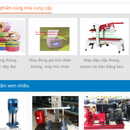
phẩm cùng nhà cung cấp
ềng thùng,
Máy đóng gói hút chân
Máy đậy nắp thùng
, dây đai
không, máy hút chân
carton và dán băng keo
ựa
không một buồng hút
tự động
ẩm xem nhiều