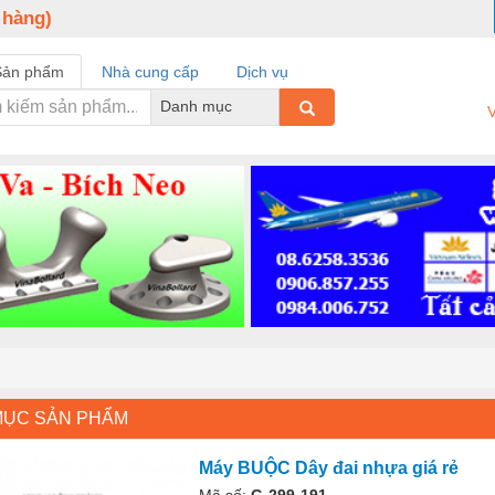
 hàng)
Sản phẩm
Nhà cung cấp
Dịch vụ
Danh mục
V
MỤC SẢN PHẨM
Máy BUỘC Dây đai nhựa giá rẻ
Mã số:
G-299-191