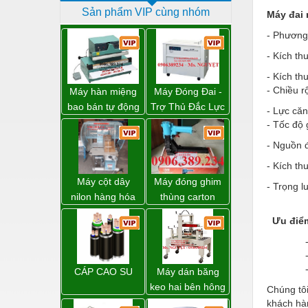
Sản phẩm VIP cùng nhóm
Dịch vụ - Thi công
Máy đai
- Phương 
Điện công nghiệp
- Kích t
Điện gia dụng
- Kích th
Điện Lạnh
- Chiều 
Máy hàn miệng
Máy Đóng Đai -
bao bán tự động
Trợ Thủ Đắc Lực
- Lực că
Đóng tàu Thiết bị
nhập khẩu
Cho Mọi Doanh
- Tốc độ 
Taiwan
Nghiệp Trong
Đúc chính xác Thiết bị
- Nguồn 
Khâu Đóng Gói
Dụng cụ cầm tay
- Kích
Máy cột dây
Máy đóng ghim
- Trọng 
Dụng cụ cắt gọt
nilon hàng hóa
thùng carton
model CY-100
dùng khí nén giá
Dụng cụ điện
Ưu điể
tốt
Dụng cụ đo
- Thùng
- Motor
Gỗ - Trang thiết bị
- Điều 
CÁP CAO SU
Máy dán băng
Hàn cắt - Thiết bị
keo hai bên hông
Chúng tô
thùng carton
khách hàn