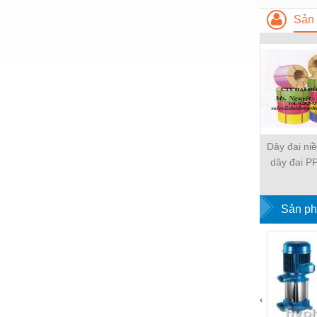
Nước-Vật tư thiết bị
Sản 
Phốt cơ khí
Sắt, thép, inox các loại
Thí nghiệm-Trang thiết bị
Thiết bị chiếu sáng
Thiết bị chống sét
Dây đai ni
dây đai PP
Thiết bị an ninh
nh
Thiết bị công nghiệp
Sản ph
Thiết bị công trình
Thiết bị điện
Thiết bị giáo dục
Thiết bị khác
‹