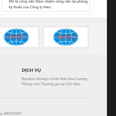
Mô tả công việc Đảm nhiệm công việc tại phòng
 (2502520000)
(7791400879)2. Giá
TRAN
kỹ thuật của Công ty theo...
1K5.4
DỊCH VỤ
Bamboo Airways chính thức khai trương
Phòng chờ Thương gia tại Côn Đảo
ày 28/03/2007