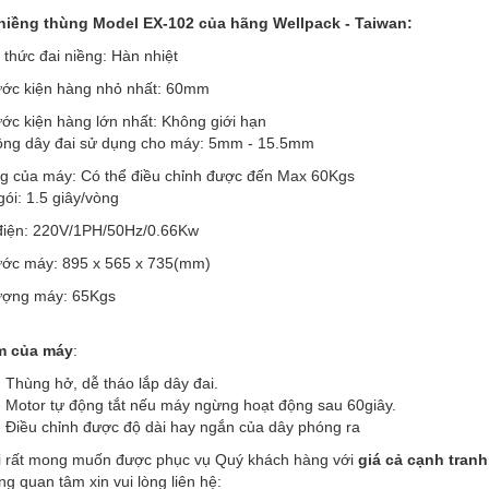
 niềng thùng Model EX-102 của hãng Wellpack - Taiwan:
thức đai niềng: Hàn nhiệt
hước kiện hàng nhỏ nhất: 60mm
ước kiện hàng lớn nhất: Không giới hạn
rộng dây đai sử dụng cho máy: 5mm - 15.5mm
ng của máy: Có thể điều chỉnh được đến Max 60Kgs
gói: 1.5 giây/vòng
điện: 220V/1PH/50Hz/0.66Kw
 thước máy: 895 x 565 x 735(mm)
lượng máy: 65Kgs
m của máy
:
 hở, dễ tháo lắp dây đai.
 tự động tắt nếu máy ngừng hoạt động sau 60giây.
chỉnh được độ dài hay ngắn của dây phóng ra
i rất mong muốn được phục vụ Quý khách hàng với
giá cả cạnh tran
g quan tâm xin vui lòng liên hệ: