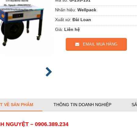
Nhãn hiệu:
Wellpack
Xuất xứ:
Đài Loan
Giá:
Liên hệ
EMAIL MUA HÀNG
ẾT VỀ SẢN PHẨM
THÔNG TIN DOANH NGHIỆP
SẢ
H NGUYỆT – 0906.389.234