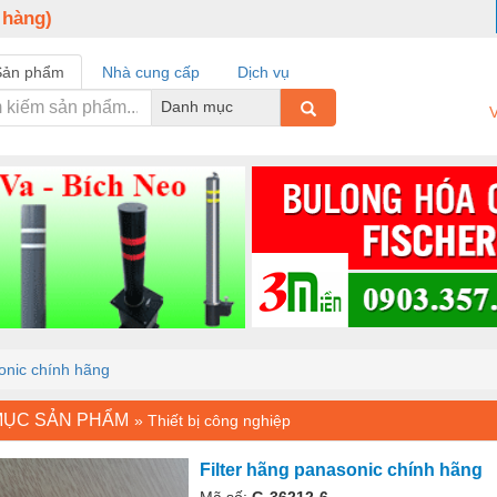
 hàng)
Sản phẩm
Nhà cung cấp
Dịch vụ
Danh mục
V
onic chính hãng
MỤC SẢN PHẨM
»
Thiết bị công nghiệp
Filter hãng panasonic chính hãng
Mã số:
G-36212-6