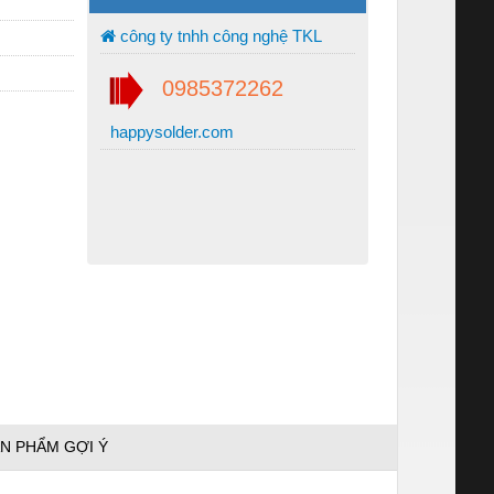
công ty tnhh công nghệ TKL
0985372262
happysolder.com
N PHẨM GỢI Ý