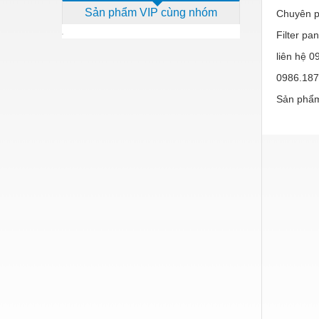
Sản phẩm VIP cùng nhóm
Chuyên ph
Dịch vụ - Thi công
Filter pa
Điện công nghiệp
liên hệ 0
Điện gia dụng
0986.187
Điện Lạnh
Sản phẩm
Đóng tàu Thiết bị
Đúc chính xác Thiết bị
Dụng cụ cầm tay
Dụng cụ cắt gọt
Dụng cụ điện
Dụng cụ đo
Gỗ - Trang thiết bị
Hàn cắt - Thiết bị