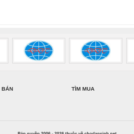
NAM
nix Contact
QUINT-HP-
2981059 – PSR-
TRAN
INT-HP-
BAT/PB/48DC/7.0AH/PT
SCP-
1K5 H
0AC/2.5KVA/PT
- 1133819
24UC/ESL4/3X1/1X2/B
 1136815
 BÁN
TÌM MUA
Bản quyền 2006 - 2026 thuộc về chodansinh.net