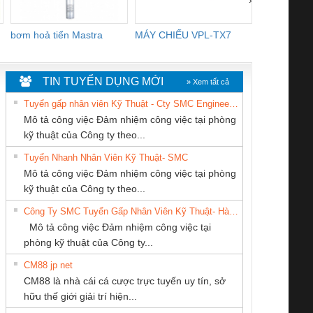
›
bơm hoả tiển Mastra
MÁY CHIẾU VPL-TX7
BOM DINH
WHITE
TIN TUYỂN DỤNG MỚI
» Xem tất cả
Tuyển gấp nhân viên Kỹ Thuật - Cty SMC Engineering
Mô tả công việc Đảm nhiệm công việc tại phòng
kỹ thuật của Công ty theo...
Tuyển Nhanh Nhân Viên Kỹ Thuật- SMC
CÔNG TY CỔ
CÔNG TY TNHH
CÔNG TY CỔ
 Le An Toàn
Bộ giám sát chuỗi
Bộ giám sát dòng
Bộ ng
Mô tả công việc Đảm nhiệm công việc tại phòng
PHẦN DÂY VÀ
THIẾT BỊ CÔNG
PHẦN TỰ ĐỘNG
enix Contact
tấm pin
điện chuỗi
ray W
kỹ thuật của Công ty theo...
CÁP ĐIỆN
NGHIỆP NIHON
TIẾN HƯNG
6960 – PSR-
TRANSCLINIC 16I+
TRANSCLINIC 16I+
BAS 
Công Ty SMC Tuyển Gấp Nhân Viên Kỹ Thuật- Hà Nội
THƯỢNG ĐÌNH
SETSUBI VIỆT
SCP-
1K5 L (2433950000)
(2008130000)
(28
Mô tả công việc Đảm nhiệm công việc tại
NAM
/FSP/2X1/1X2
phòng kỹ thuật của Công ty...
CM88 jp net
CÔNG TY TNHH
CÔNG TY TNHH
CÔNG TY TNHH
CM88 là nhà cái cá cược trực tuyến uy tín, sở
KINH DOANH
MEKONG MARINE
KỸ THUẬT KTECH
iám sát chuỗi
Bộ chỉnh lưu nguồn
Nẹp nhôm chống
Bộ c
hữu thế giới giải trí hiện...
DỊCH VỤ XNK
SUPPLY
VIỆT NAM
tấm pin
điện TRANSCLINIC
trơn Đà Nẵng
giám 