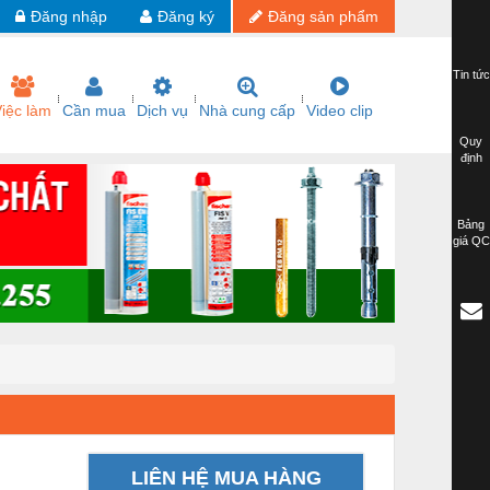
Đăng nhập
Đăng ký
Đăng sản phẩm
Tin tức
iệc làm
Cần mua
Dịch vụ
Nhà cung cấp
Video clip
Quy
định
Bảng
giá QC
LIÊN HỆ MUA HÀNG