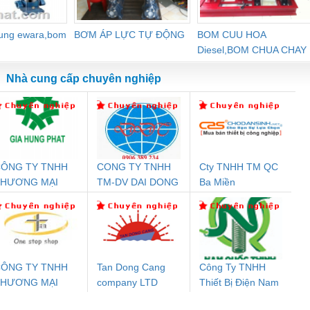
dung ewara,bom
BƠM ÁP LỰC TỰ ĐỘNG
BOM CUU HOA
Diesel,BOM CHUA CHAY
Nhà cung cấp chuyên nghiệp
ÔNG TY TNHH
CONG TY TNHH
Cty TNHH TM QC
Đệm An Toàn
Rơ Le An Toàn
Bộ Lặp Tín Hiệu
Rơ
THƯƠNG MẠI
TM-DV DAI DONG
Ba Miền
nix Contact
Phoenix Contact
PROFIBUS Phoenix
Pho
ỊCH VỤ KỸ
THANH
PC20-1NO-
PSR-SCP-
Contact PSI-REP-
298
HUẬT ĐIỆN CƠ
24DC-SP -
24UC/ESL4/3X1/1X2/B
PROFIBUS/12MB -
IA HƯNG PHÁT
700578
- 2981059
2708863
24DC
ÔNG TY TNHH
Tan Dong Cang
Công Ty TNHH
THƯƠNG MẠI
company LTD
Thiết Bị Điện Nam
ưu Điện AC
Mô-đun Ắc Quy UPS
Rơ Le An Toàn
Bộ g
HIÊN ÂN VIỆT
Quốc Thịnh
 Suất Cao
Phoenix Contact
Phoenix Contact