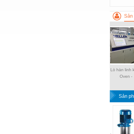
Hóa chất-Trang thiết bị
Kệ công nghiệp
Sản 
Khí nén - Thiết bị
Khuôn mẫu - Phụ tùng
Lọc công nghiệp
Máy công cụ - Phụ tùng
Mỏ - Trang thiết bị
Lò hàn linh 
Oven - 
Mô tơ - Hộp số
Môi trường - Thiết bị
Sản ph
Nâng hạ - Trang thiết bị
Nội - Ngoại thất - văn phòng
Nồi hơi - Trang thiết bị
Nông nghiệp - Thiết bị