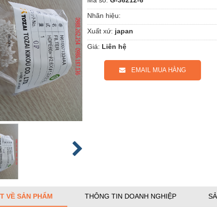
Nhãn hiệu:
Xuất xứ:
japan
Giá:
Liên hệ
EMAIL MUA HÀNG
ẾT VỀ SẢN PHẨM
THÔNG TIN DOANH NGHIỆP
SẢ