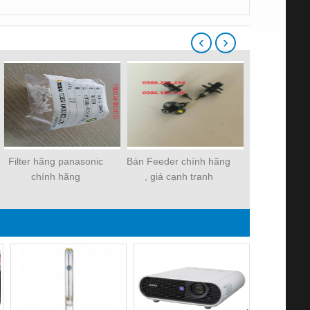
‹
›
Filter hãng panasonic
Bán Feeder chính hãng
Cơ hội buôn
chính hãng
, giá cạnh tranh
lau phòn