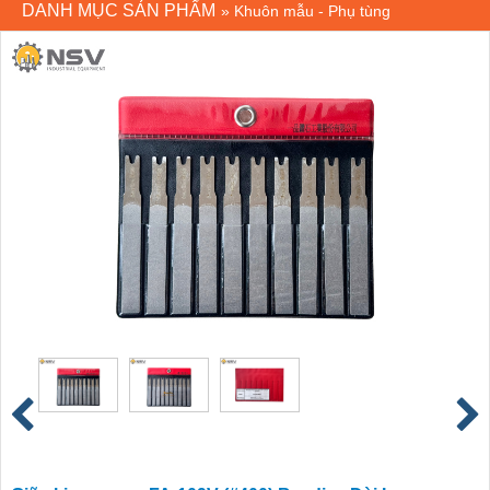
DANH MỤC SẢN PHẨM
»
Khuôn mẫu - Phụ tùng