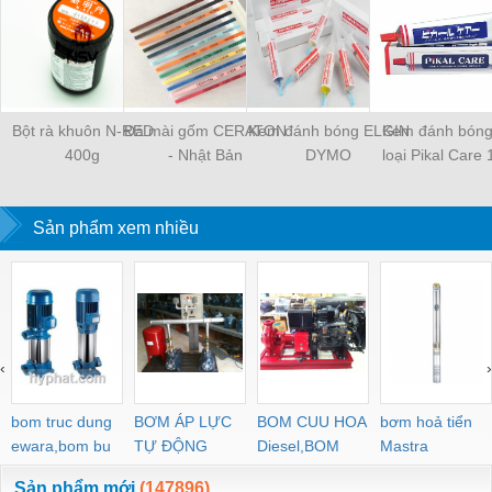
Bột rà khuôn N-RED
Đá mài gốm CERATON
Kem đánh bóng ELGIN
Kem đánh bóng
400g
- Nhật Bản
DYMO
loại Pikal Care
Sản phẩm xem nhiều
‹
›
bom truc dung
BƠM ÁP LỰC
BOM CUU HOA
bơm hoả tiển
ewara,bom bu
TỰ ĐỘNG
Diesel,BOM
Mastra
ewara
CHUA CHAY
Sản phẩm mới
(147896)