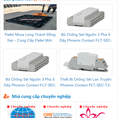
Pallet Nhựa Long Thành Đồng
Bộ Chống Sét Nguồn 3 Pha 5
Nai – Cung Cấp Pallet Mới,
Dây Phoenix Contact FLT-SEC-
C
Pallet Cũ Giá Tốt
P-T1-3S-264/50-FM - 2909589
Bộ Chống Sét Nguồn 3 Pha 5
Thiết Bị Chống Sét Lan Truyền
B
Dây Phoenix Contact FLT-SEC-
Phoenix Contact PLT-SEC-T3-
P-T1-3S-440/35-FM - 2908264
230-FM-PT - 2907928
Nhà cung cấp chuyên nghiệp