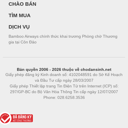
CHÀO BÁN
TÌM MUA
DỊCH VỤ
Bamboo Airways chính thức khai trương Phòng chờ Thương
gia tại Côn Đảo
Bản quyền 2006 - 2026 thuộc về chodansinh.net
Giấy phép đăng ký Kinh doanh số: 4102048591 do Sở Kế Hoạch
và Đầu Tư cấp ngày 28/03/2007
Giấy phép Thiết lập trang Tin Điện Tử trên Internet (ICP) số:
297/GP-BC do Bộ Văn Hóa Thông Tin cấp ngày 12/07/2007
Phone: 028.6258.3536
Phòng trọ
|
https://bdsgroup.vn
https://kqxs123.com