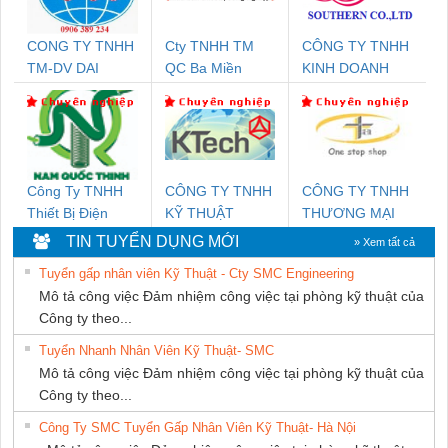
CONG TY TNHH
Cty TNHH TM
CÔNG TY TNHH
TM-DV DAI
QC Ba Miền
KINH DOANH
DONG THANH
DỊCH VỤ XNK
PHƯƠNG NAM
Công Ty TNHH
CÔNG TY TNHH
CÔNG TY TNHH
Thiết Bị Điện
KỸ THUẬT
THƯƠNG MẠI
Nam Quốc Thịnh
KTECH VIỆT
THIÊN ÂN VIỆT
TIN TUYỂN DỤNG MỚI
» Xem tất cả
NAM
NAM
Tuyển gấp nhân viên Kỹ Thuật - Cty SMC Engineering
Mô tả công việc Đảm nhiệm công việc tại phòng kỹ thuật của
Công ty theo...
Tuyển Nhanh Nhân Viên Kỹ Thuật- SMC
Mô tả công việc Đảm nhiệm công việc tại phòng kỹ thuật của
Công ty theo...
Công Ty SMC Tuyển Gấp Nhân Viên Kỹ Thuật- Hà Nội