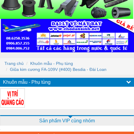
Trang chủ
Khuôn mẫu - Phụ tùng
Giũa kim cương FA-109V (#400) Besdia - Đài Loan
Khuôn mẫu - Phụ tùng
Sản phẩm VIP cùng nhóm