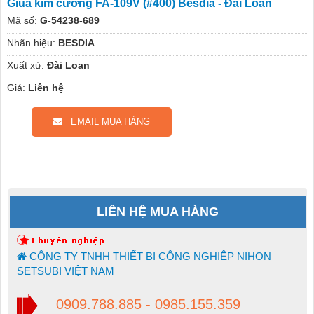
Giũa kim cương FA-109V (#400) Besdia - Đài Loan
Mã số:
G-54238-689
Nhãn hiệu:
BESDIA
Xuất xứ:
Đài Loan
Giá:
Liên hệ
EMAIL MUA HÀNG
LIÊN HỆ MUA HÀNG
CÔNG TY TNHH THIẾT BỊ CÔNG NGHIỆP NIHON
SETSUBI VIỆT NAM
0909.788.885 - 0985.155.359