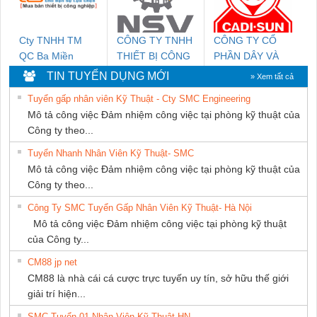
Cty TNHH TM
CÔNG TY TNHH
CÔNG TY CỔ
QC Ba Miền
THIẾT BỊ CÔNG
PHẦN DÂY VÀ
NGHIỆP NIHON
CÁP ĐIỆN
TIN TUYỂN DỤNG MỚI
» Xem tất cả
SETSUBI VIỆT
THƯỢNG ĐÌNH
Tuyển gấp nhân viên Kỹ Thuật - Cty SMC Engineering
NAM
Mô tả công việc Đảm nhiệm công việc tại phòng kỹ thuật của
Công ty theo...
Tuyển Nhanh Nhân Viên Kỹ Thuật- SMC
Mô tả công việc Đảm nhiệm công việc tại phòng kỹ thuật của
Công ty theo...
Công Ty SMC Tuyển Gấp Nhân Viên Kỹ Thuật- Hà Nội
Mô tả công việc Đảm nhiệm công việc tại phòng kỹ thuật
của Công ty...
CM88 jp net
CM88 là nhà cái cá cược trực tuyến uy tín, sở hữu thế giới
giải trí hiện...
SMC Tuyển 01 Nhân Viên Kỹ Thuật-HN