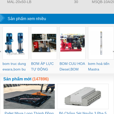
MAL-20x50-LB
30
MSQB-10A/2
Sản phẩm xem nhiều
‹
›
bom truc dung
BƠM ÁP LỰC
BOM CUU HOA
bơm hoả tiển
ewara,bom bu
TỰ ĐỘNG
Diesel,BOM
Mastra
ewara
CHUA CHAY
Sản phẩm mới
(147896)
Pallet Nhựa Long Thành Đồng
Bộ Chống Sét Nguồn 3 Pha 5