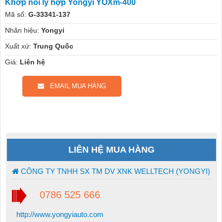
Khớp nối ly hợp Yongyi YOXm-400
Mã số:
G-33341-137
Nhãn hiệu:
Yongyi
Xuất xứ:
Trung Quốc
Giá:
Liên hệ
EMAIL MUA HÀNG
LIÊN HỆ MUA HÀNG
CÔNG TY TNHH SX TM DV XNK WELLTECH (YONGYI)
0786 525 666
http://www.yongyiauto.com