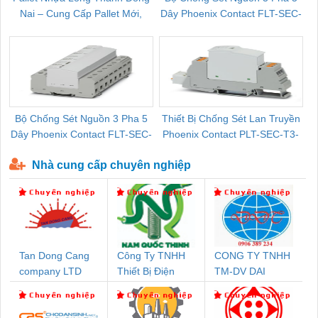
Nai – Cung Cấp Pallet Mới,
Dây Phoenix Contact FLT-SEC-
C
Pallet Cũ Giá Tốt
P-T1-3S-264/50-FM - 2909589
Bộ Chống Sét Nguồn 3 Pha 5
Thiết Bị Chống Sét Lan Truyền
B
Dây Phoenix Contact FLT-SEC-
Phoenix Contact PLT-SEC-T3-
P-T1-3S-440/35-FM - 2908264
230-FM-PT - 2907928
Nhà cung cấp chuyên nghiệp
Tan Dong Cang
Công Ty TNHH
CONG TY TNHH
company LTD
Thiết Bị Điện
TM-DV DAI
Nam Quốc Thịnh
DONG THANH