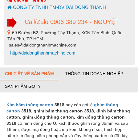
CONG TY TNHH TM-DV DAI DONG THANH
Call/Zalo 0906 389 234 - NGUYỆT
69 Đường B2, Phường Tây Thạnh, KCN Tân Bình, Quận
Tân Phú, TP HCM
sales@daidongthanhmachine.com
http://daidongthanhmachine.com
CHI TIẾT VỀ SẢN PHẨM
THÔNG TIN DOANH NGHIỆP
SẢN PHẨM GỢI Ý
Kim bấm thùng carton
3518
hay còn gọi là
ghim thùng
carton
3518, ghim bấm thùng carton 3518, đinh bấm thùng
catton, ghim đóng thùng carton, kim đóng thùng carton
3518
có hình dạng chữ U, kích thước ghim rộng 35mm và sâu
18mm, được mạ đồng hoặc mạ kẽm không rỉ sét, thích hợp
bấm kim đóng niêm phong nắp và đáy thùng carton có độ dày