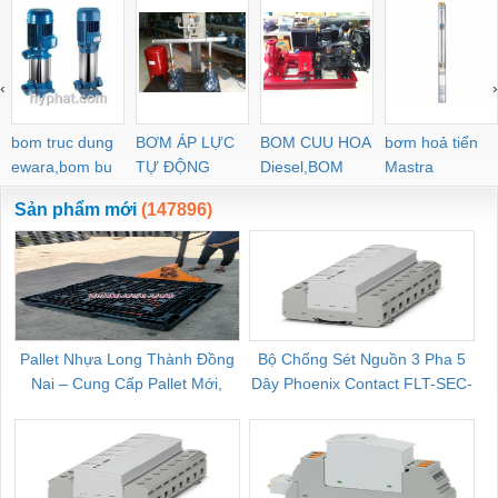
‹
›
bom truc dung
BƠM ÁP LỰC
BOM CUU HOA
bơm hoả tiển
ewara,bom bu
TỰ ĐỘNG
Diesel,BOM
Mastra
ewara
CHUA CHAY
Sản phẩm mới
(147896)
Pallet Nhựa Long Thành Đồng
Bộ Chống Sét Nguồn 3 Pha 5
Nai – Cung Cấp Pallet Mới,
Dây Phoenix Contact FLT-SEC-
C
Pallet Cũ Giá Tốt
P-T1-3S-264/50-FM - 2909589