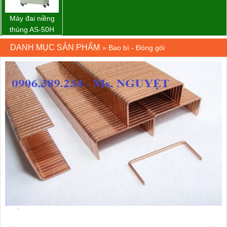
Máy đai niềng
thùng AS-50H
Wellpack
DANH MỤC SẢN PHẨM
»
Bao bì - Đóng gói