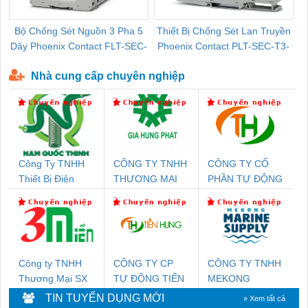
Bộ Chống Sét Nguồn 3 Pha 5
Thiết Bị Chống Sét Lan Truyền
B
Dây Phoenix Contact FLT-SEC-
Phoenix Contact PLT-SEC-T3-
P-T1-3S-440/35-FM - 2908264
230-FM-PT - 2907928
Nhà cung cấp chuyên nghiệp
Công Ty TNHH
CÔNG TY TNHH
CÔNG TY CỔ
Thiết Bị Điện
THƯƠNG MẠI
PHẦN TỰ ĐỘNG
Nam Quốc Thịnh
DỊCH VỤ KỸ
TIẾN HƯNG
THUẬT ĐIỆN CƠ
GIA HƯNG
PHÁT
Công ty TNHH
CÔNG TY CP
CÔNG TY TNHH
Thương Mại SX
TỰ ĐỘNG TIẾN
MEKONG
Ba Miền
HƯNG
MARINE
TIN TUYỂN DỤNG MỚI
» Xem tất cả