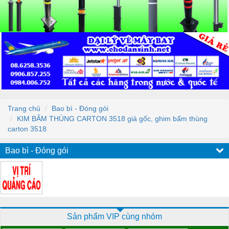
Trang chủ
Bao bì - Đóng gói
KIM BẤM THÙNG CARTON 3518 giá gốc, ghim bấm thùng
carton 3518
Bao bì - Đóng gói
Sản phẩm VIP cùng nhóm