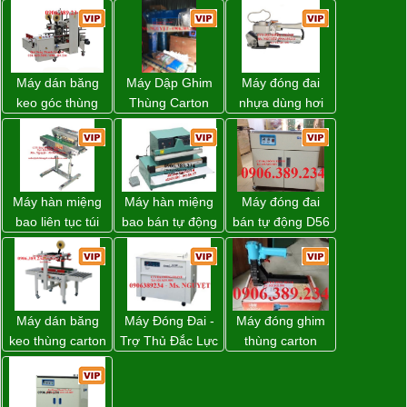
Máy dán băng
Máy Dập Ghim
Máy đóng đai
keo góc thùng
Thùng Carton
nhựa dùng hơi
carton giá tốt
Wp-1200 Chính
khí nén WP-20
Đồng Nai
Hãng Đài Loan
Máy hàn miệng
Máy hàn miệng
Máy đóng đai
bao liên tục túi
bao bán tự động
bán tự động D56
nằm nghiêng.
nhập khẩu
Strapack
Taiwan
Máy dán băng
Máy Đóng Đai -
Máy đóng ghim
keo thùng carton
Trợ Thủ Đắc Lực
thùng carton
WP-5050RL
Cho Mọi Doanh
dùng khí nén giá
chính hãng
Nghiệp Trong
tốt
Khâu Đóng Gói