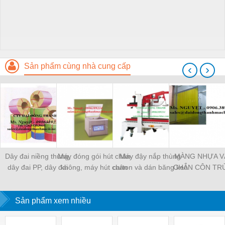
Sản phẩm cùng nhà cung cấp
‹
›
Dây đai niềng thùng,
Máy đóng gói hút chân
Máy đậy nắp thùng
MÀNG NHỰA V
dây đai PP, dây đai
không, máy hút chân
carton và dán băng keo
CHẮN CÔN TR
nhựa
không một buồng hút
tự động
MÀNG CHỊU N
KHO LẠNH, rèm
Sản phẩm xem nhiều
PVC