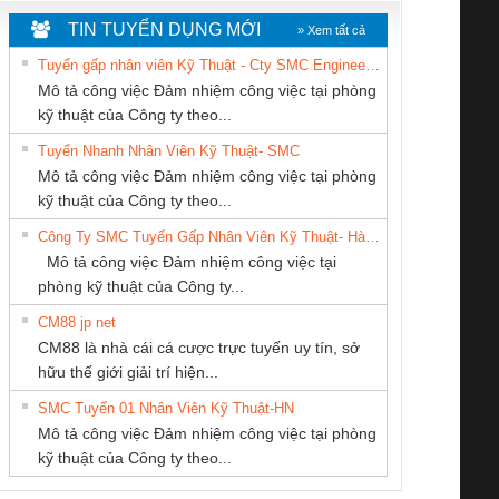
TIN TUYỂN DỤNG MỚI
» Xem tất cả
Tuyển gấp nhân viên Kỹ Thuật - Cty SMC Engineering
Mô tả công việc Đảm nhiệm công việc tại phòng
kỹ thuật của Công ty theo...
Tuyển Nhanh Nhân Viên Kỹ Thuật- SMC
CONG TY TNHH
CÔNG TY TNHH
CÔNG TY CỔ
 Le An Toàn
Bộ giám sát chuỗi
Bộ giám sát dòng
Bộ ng
Mô tả công việc Đảm nhiệm công việc tại phòng
TM-DV DAI DONG
MEKONG MARINE
PHẦN DÂY VÀ
enix Contact
tấm pin
điện chuỗi
ray W
kỹ thuật của Công ty theo...
THANH
SUPPLY
CÁP ĐIỆN
6960 – PSR-
TRANSCLINIC 16I+
TRANSCLINIC 16I+
BAS 
Công Ty SMC Tuyển Gấp Nhân Viên Kỹ Thuật- Hà Nội
THƯỢNG ĐÌNH
SCP-
1K5 L (2433950000)
(2008130000)
(28
Mô tả công việc Đảm nhiệm công việc tại
/FSP/2X1/1X2
phòng kỹ thuật của Công ty...
CM88 jp net
CÔNG TY CP TỰ
Cty TNHH TM QC
CÔNG TY TNHH
CM88 là nhà cái cá cược trực tuyến uy tín, sở
ĐỘNG TIẾN
Ba Miền
THƯƠNG MẠI
iám sát chuỗi
Bộ chỉnh lưu nguồn
Nẹp nhôm chống
Bộ c
hữu thế giới giải trí hiện...
HƯNG
DỊCH VỤ KỸ
tấm pin
điện TRANSCLINIC
trơn Đà Nẵng
giám 
THUẬT ĐIỆN CƠ
SMC Tuyển 01 Nhân Viên Kỹ Thuật-HN
SCLINIC 16I+
BKE 1K5.4
Sola
GIA HƯNG PHÁT
Mô tả công việc Đảm nhiệm công việc tại phòng
 (2502520000)
(7791400879)2. Giá
TRAN
kỹ thuật của Công ty theo...
1K5.4