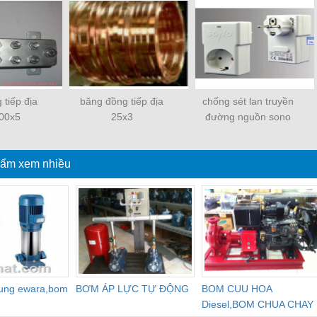
 tiếp địa
băng đồng tiếp địa
chống sét lan truyền
00x5
25x3
đường nguồn sono
ẩm xem nhiều
dung ewara,bom
BƠM ÁP LỰC TỰ ĐỘNG
BOM CUU HOA
Diesel,BOM CHUA CHAY