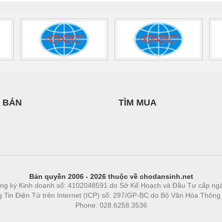
 BÁN
TÌM MUA
Bản quyền 2006 - 2026 thuộc về chodansinh.net
ng ký Kinh doanh số: 4102048591 do Sở Kế Hoạch và Đầu Tư cấp ng
ng Tin Điện Tử trên Internet (ICP) số: 297/GP-BC do Bộ Văn Hóa Thông
Phone: 028.6258.3536
Phòng trọ
|
https://bdsgroup.vn
https://kqxs123.com