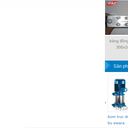
Hóa chất-Trang thiết bị
Kệ công nghiệp
Khí nén - Thiết bị
Khuôn mẫu - Phụ tùng
bảng đồng
Lọc công nghiệp
300x1
Máy công cụ - Phụ tùng
Mỏ - Trang thiết bị
Sản ph
Mô tơ - Hộp số
Môi trường - Thiết bị
Nâng hạ - Trang thiết bị
‹
Nội - Ngoại thất - văn phòng
Nồi hơi - Trang thiết bị
bom truc 
bu ewara
Nông nghiệp - Thiết bị