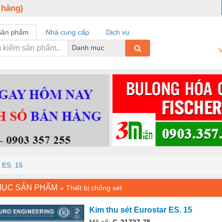
 hàng)
Sản phẩm
Nhà cung cấp
Dịch vụ
Danh mục
V
r ES. 15
MỤC SẢN PHẨM
»
Thiết bị chống sét
Kim thu sét Eurostar ES. 15
Mã số:
G-21727-75