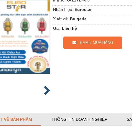
Nhãn hiệu:
Eurostar
Xuất xứ:
Bulgaria
Giá:
Liên hệ
EMAIL MUA HÀNG
ẾT VỀ SẢN PHẨM
THÔNG TIN DOANH NGHIỆP
SẢ