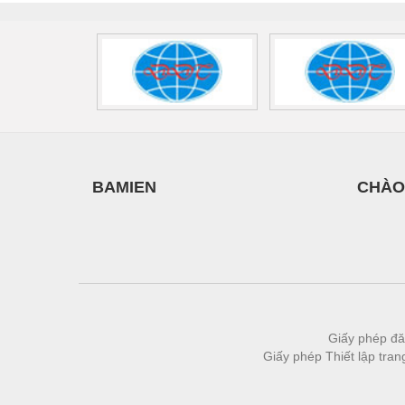
Thiết bị làm sạch
Thiết bị sơn - Sơn
Thiết bị nhà bếp
Thiết bị nhiệt
Thiêt bị PCCC
Thiết bị truyền động
BAMIEN
CHÀO
Thiết bị văn phòng
Thiết bị viễn thông
Thủy lực-Thiết bị
Thủy sản - Trang thiết bị
Tự động hoá
Giấy phép đă
Giấy phép Thiết lập tra
Van - Co các loại
Vật liệu mài mòn