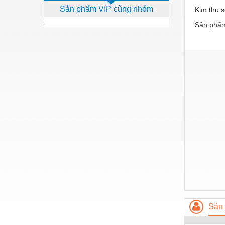
Sản phẩm VIP cùng nhóm
Kim thu s
Dịch vụ - Thi công
Sản phẩm
Điện công nghiệp
Điện gia dụng
Điện Lạnh
Đóng tàu Thiết bị
Đúc chính xác Thiết bị
Dụng cụ cầm tay
Dụng cụ cắt gọt
Dụng cụ điện
Dụng cụ đo
Gỗ - Trang thiết bị
Sản 
Hàn cắt - Thiết bị