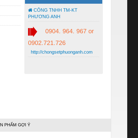
CÔNG TNHH TM-KT
PHƯƠNG ANH
0904. 964. 967 or
0902.721.726
http://chongsetphuonganh.com
N PHẨM GỢI Ý