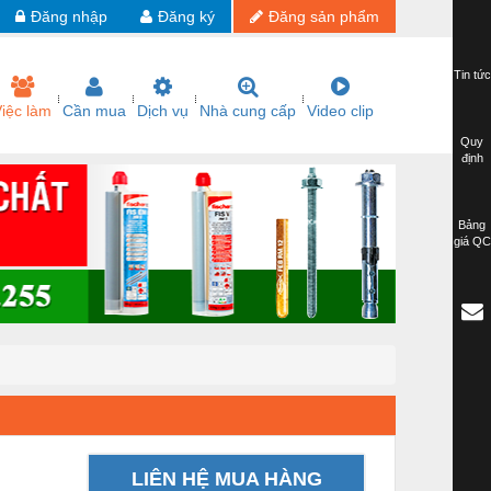
Đăng nhập
Đăng ký
Đăng sản phẩm
Tin tức
iệc làm
Cần mua
Dịch vụ
Nhà cung cấp
Video clip
Quy
định
Bảng
giá QC
LIÊN HỆ MUA HÀNG