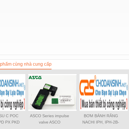
phẩm cùng nhà cung cấp
OSU C POC
ASCO Series impulse
BƠM BÁNH RĂNG
PD PX PKD
valve ASCO
NACHI IPH, IPH-2B-
3 PCF PLL
SCG353A043 ASCO
6.5-11, IPH-5B-40-21,