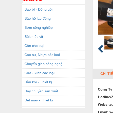
Bao bì - Đóng gói
Bảo hộ lao động
Bơm công nghiệp
Bùlon ốc vít
Cân các loại
Cao su, Nhựa các loại
Chuyển giao công nghệ
Cửa - kính các loại
CHI TI
Dầu khí - Thiết bị
Công Ty
Dây chuyền sản xuất
Hotline/
Dệt may - Thiết bị
Website
Dầu mỡ công nghiệp
Email:
w