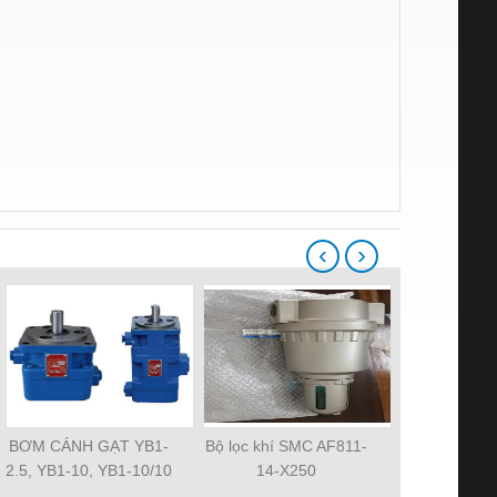
‹
›
BƠM CÁNH GẠT YB1-
Bộ lọc khí SMC AF811-
Quạt tản nh
2.5, YB1-10, YB1-10/10
14-X250
MAT 3106KL-
YB1-40/12.5, YB1-
R2E225-RA