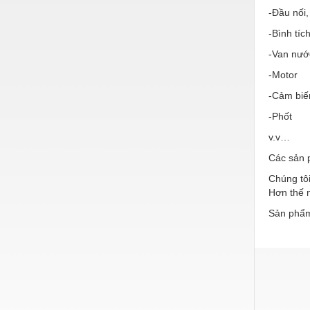
Hóa chất-Trang thiết bị
-Đầu nối,
Kệ công nghiệp
-Bình tíc
Khí nén - Thiết bị
-Van nướ
-Motor
Khuôn mẫu - Phụ tùng
-Cảm biế
Lọc công nghiệp
-Phốt
Máy công cụ - Phụ tùng
v.v…
Mỏ - Trang thiết bị
Các sản 
Mô tơ - Hộp số
Chúng tôi
Hơn thế n
Môi trường - Thiết bị
Sản phẩm
Nâng hạ - Trang thiết bị
Nội - Ngoại thất - văn phòng
Nồi hơi - Trang thiết bị
Nông nghiệp - Thiết bị