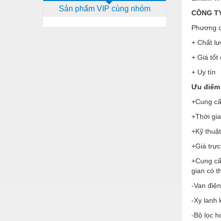
Sản phẩm VIP cùng nhóm
Dịch vụ - Thi công
CÔNG T
Phương c
Điện công nghiệp
+ Chất lư
Điện gia dụng
+ Giá tốt
Điện Lạnh
+ Uy tín
Đóng tàu Thiết bị
Ưu điểm 
Đúc chính xác Thiết bị
+Cung cấp
+Thời gi
Dụng cụ cầm tay
+Kỹ thuật
Dụng cụ cắt gọt
+Giá trực
Dụng cụ điện
+Cung cấ
Dụng cụ đo
gian có 
-Van điện
Gỗ - Trang thiết bị
-Xy lanh 
Hàn cắt - Thiết bị
-Bộ lọc h