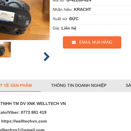
Nhãn hiệu:
KRACHT
Xuất xứ:
ĐỨC
Giá:
Liên hệ
EMAIL MUA HÀNG
ẾT VỀ SẢN PHẨM
THÔNG TIN DOANH NGHIỆP
SẢ
 TNHH TM DV XNK WELLTECH VN
Zalo/Viber:
0773 881 419
:
https://welltechvn.com
elltechvn1@gmail.com