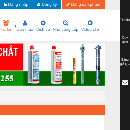
Đăng nhập
Đăng ký
Đăng sản phẩm
Tin tức
iệc làm
Cần mua
Dịch vụ
Nhà cung cấp
Video clip
Quy
định
Bảng
giá QC