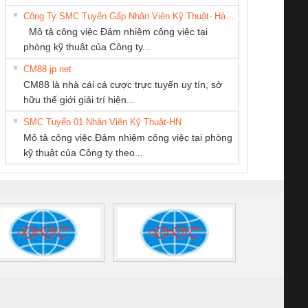
THANH
TIẾN HƯNG
6960 – PSR-
TRANSCLINIC 16I+
TRANSCLINIC 16I+
BAS 
Công Ty SMC Tuyển Gấp Nhân Viên Kỹ Thuật- Hà Nội
SCP-
1K5 L (2433950000)
(2008130000)
(28
Mô tả công việc Đảm nhiệm công việc tại
/FSP/2X1/1X2
phòng kỹ thuật của Công ty...
CM88 jp net
CÔNG TY TNHH
CÔNG TY TNHH
CÔNG TY TNHH
CM88 là nhà cái cá cược trực tuyến uy tín, sở
KỸ THUẬT KTECH
MEKONG MARINE
THƯƠNG MẠI
iám sát chuỗi
Bộ chỉnh lưu nguồn
Nẹp nhôm chống
Bộ c
hữu thế giới giải trí hiện...
VIỆT NAM
SUPPLY
THIÊN ÂN VIỆT
tấm pin
điện TRANSCLINIC
trơn Đà Nẵng
giám 
NAM
SMC Tuyển 01 Nhân Viên Kỹ Thuật-HN
SCLINIC 16I+
BKE 1K5.4
Sola
Mô tả công việc Đảm nhiệm công việc tại phòng
 (2502520000)
(7791400879)2. Giá
TRAN
kỹ thuật của Công ty theo...
1K5.4