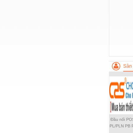
Nước-Vật tư thiết bị
Phốt cơ khí
Sắt, thép, inox các loại
Thí nghiệm-Trang thiết bị
Thiết bị chiếu sáng
Thiết bị chống sét
Sản 
Thiết bị an ninh
Thiết bị công nghiệp
Thiết bị công trình
Thiết bị điện
Thiết bị giáo dục
Đầu nối P
Thiết bị khác
PL/PLN PB 
PH PH2 PH