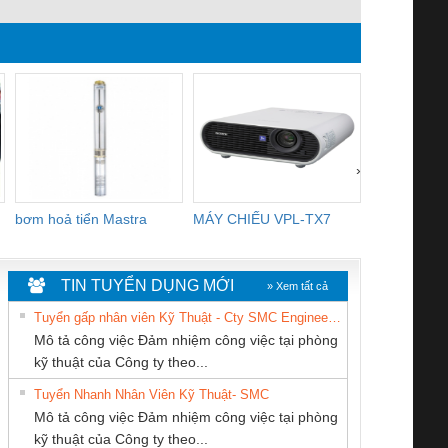
100/16 YB1-40/40,
R2E225-RA
YB1-16/12 YB1-6/6,
R2E225-RA
YB1-40/12 YB1-80/80
3106KL-0
›
bơm hoả tiển Mastra
MÁY CHIẾU VPL-TX7
BOM DINH
WHITE
TIN TUYỂN DỤNG MỚI
» Xem tất cả
Tuyển gấp nhân viên Kỹ Thuật - Cty SMC Engineering
Mô tả công việc Đảm nhiệm công việc tại phòng
kỹ thuật của Công ty theo...
Tuyển Nhanh Nhân Viên Kỹ Thuật- SMC
CONG TY TNHH
CÔNG TY CỔ
Tan Dong Cang
 Le An Toàn
Bộ giám sát chuỗi
Bộ giám sát dòng
Bộ ng
Mô tả công việc Đảm nhiệm công việc tại phòng
TM-DV DAI DONG
PHẦN TỰ ĐỘNG
company LTD
enix Contact
tấm pin
điện chuỗi
ray W
kỹ thuật của Công ty theo...