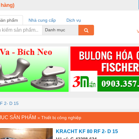
 hàng)
Sản phẩm
Nhà cung cấp
Dịch vụ
Danh mục
V
 2- D 15
MỤC SẢN PHẨM
»
Thiết bị công nghiệp
KRACHT KF 80 RF 2- D 15
Mã số:
G-42208-624