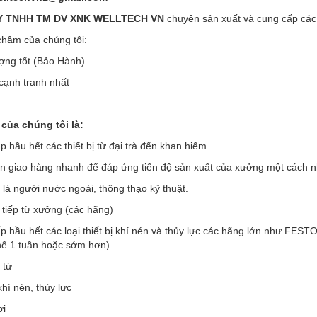
Y TNHH TM DV XNK WELLTECH VN
chuyên sản xuất và cung cấp các t
hâm của chúng tôi:
ợng tốt (Bảo Hành)
 cạnh tranh nhất
của chúng tôi là:
 hầu hết các thiết bị từ đại trà đến khan hiếm.
an giao hàng nhanh để đáp ứng tiến độ sản xuất của xưởng một cách 
 là người nước ngoài, thông thạo kỹ thuật.
 tiếp từ xưởng (các hãng)
p hầu hết các loại thiết bị khí nén và thủy lực các hãng lớn như F
thể 1 tuần hoặc sớm hơn)
 từ
khí nén, thủy lực
ơi