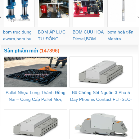
PEG PW PGJ PPGJ
11
PYJW SL-C PC-C
‹
›
POC-C PL-C
bom truc dung
BƠM ÁP LỰC
BOM CUU HOA
bơm hoả tiển
ewara,bom bu
TỰ ĐỘNG
Diesel,BOM
Mastra
ewara
CHUA CHAY
Sản phẩm mới
(147896)
Pallet Nhựa Long Thành Đồng
Bộ Chống Sét Nguồn 3 Pha 5
Nai – Cung Cấp Pallet Mới,
Dây Phoenix Contact FLT-SEC-
C
Pallet Cũ Giá Tốt
P-T1-3S-264/50-FM - 2909589