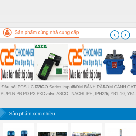
Sản phẩm cùng nhà cung cấp
‹
›
Đầu nối POSU C POC
ASCO Series impulse
BƠM BÁNH RĂNG
BƠM CÁNH GẠT
PL/PLN PB PD PX PKD
valve ASCO
NACHI IPH, IPH-2B-
2.5, YB1-10, YB1
PH PH2 PH3 PCF PLL
SCG353A043 ASCO
6.5-11, IPH-5B-40-21,
YB1-40/12.5, 
PLF PMF PTL SL SS
SCG353A044 ASCO
IPH-2A-5-11, IPH-5A-
100/16 YB1-40
SCA SAFS SASF HVFS
Sản phẩm xem nhiều
SCG353A047 ASCO
50, IPH-3A-13-LT-20,
YB1-16/12 YB1-
HVSF PU PV PE PY
SCG353A050 ASCO
IPH-5B-50-LT-11, IPH-
YB1-40/12 YB1-
PM PLM PZA PK PA
SCG353A051 ASCO
4A-32-LT-20, IPH-6B-
HVFF PLJ PYJ PP PG
SXE353.060
100-L-11, IPH-5A-40-