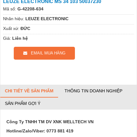
LEUZE ELECTRONIC MS 34 103 50037230
Mã số:
G-42208-634
Nhãn hiệu:
LEUZE ELECTRONIC
Xuất xứ:
ĐỨC
Giá:
Liên hệ
EMAIL MUA HÀNG
CHI TIẾT VỀ SẢN PHẨM
THÔNG TIN DOANH NGHIỆP
SẢN PHẨM GỢI Ý
Công Ty TNHH TM DV XNK WELLTECH VN
Hotline/Zalo/Viber:
0773 881 419