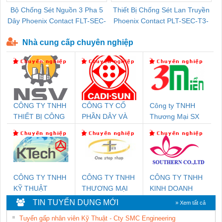
Bộ Chống Sét Nguồn 3 Pha 5
Thiết Bị Chống Sét Lan Truyền
B
Dây Phoenix Contact FLT-SEC-
Phoenix Contact PLT-SEC-T3-
P-T1-3S-440/35-FM - 2908264
230-FM-PT - 2907928
Nhà cung cấp chuyên nghiệp
CÔNG TY TNHH
CÔNG TY CỔ
Công ty TNHH
THIẾT BỊ CÔNG
PHẦN DÂY VÀ
Thương Mại SX
NGHIỆP NIHON
CÁP ĐIỆN
Ba Miền
SETSUBI VIỆT
THƯỢNG ĐÌNH
NAM
CÔNG TY TNHH
CÔNG TY TNHH
CÔNG TY TNHH
KỸ THUẬT
THƯƠNG MẠI
KINH DOANH
KTECH VIỆT
THIÊN ÂN VIỆT
DỊCH VỤ XNK
TIN TUYỂN DỤNG MỚI
» Xem tất cả
NAM
NAM
PHƯƠNG NAM
Tuyển gấp nhân viên Kỹ Thuật - Cty SMC Engineering