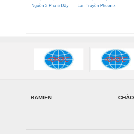
D
Nguồn 3 Pha 5 Dây
Lan Truyền Phoenix
Công
T
Phoenix Contact
Contact PLT-SEC-
Phoe
G
FLT-SEC-P-T1-3S-
T3-230-FM-PT -
QU
440/35-FM -
2907928
UPS/23
2908264
-
BAMIEN
CHÀO