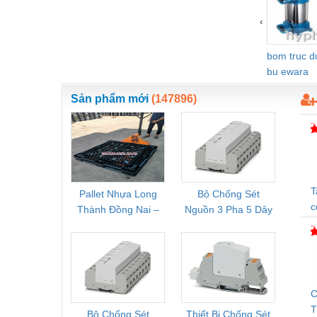
Vật liệu xây dựng
‹
Vòng bi - Bạc đạn
bom truc 
Xe hơi - Phụ tùng
bu ewara
Xe máy - Phụ tùng
Sản phẩm mới
(147896)
Xe tải - phụ tùng
Y khoa - Trang thiết bị
T
Pallet Nhựa Long
Bộ Chống Sét
Rơ Le 
c
Thành Đồng Nai –
Nguồn 3 Pha 5 Dây
Phoe
Cung Cấp Pallet
Phoenix Contact
PSR-
Mới, Pallet Cũ Giá
FLT-SEC-P-T1-3S-
1NC-
Tốt
264/50-FM -
2
2909589
C
Bộ Chống Sét
Thiết Bị Chống Sét
Bộ L