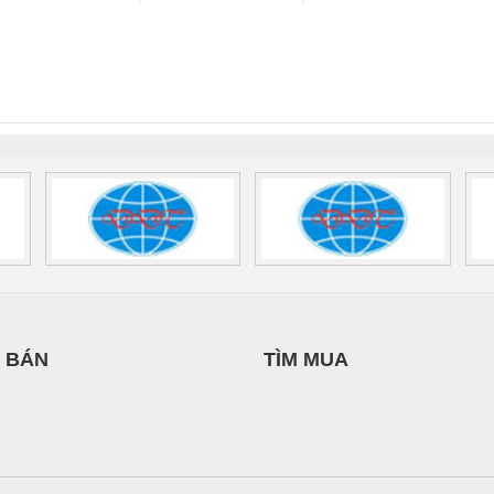
ỊCH VỤ KỸ
NGHIỆP NIHON
SUPPLY
 Suất Cao
Phoenix Contact
Phoenix Contact
HUẬT ĐIỆN CƠ
SETSUBI VIỆT
nix Contact
QUINT-HP-
2981059 – PSR-
TRAN
IA HƯNG PHÁT
NAM
INT-HP-
BAT/PB/48DC/7.0AH/PT
SCP-
1K5 H
0AC/2.5KVA/PT
- 1133819
24UC/ESL4/3X1/1X2/B
 1136815
 BÁN
TÌM MUA