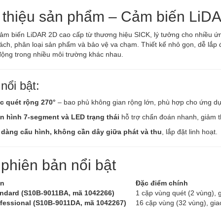
 thiệu sản phẩm – Cảm biến LiD
ảm biến LiDAR 2D cao cấp từ thương hiệu SICK, lý tưởng cho nhiều ứn
ch, phân loại sản phẩm và bảo vệ va chạm. Thiết kế nhỏ gọn, dễ lắp 
động trong nhiều môi trường khác nhau.
nổi bật:
c quét rộng 270°
– bao phủ không gian rộng lớn, phù hợp cho ứng d
n hình 7-segment và LED trạng thái
hỗ trợ chẩn đoán nhanh, giảm t
 dàng cấu hình, không cần dây giữa phát và thu
, lắp đặt linh hoạt.
phiên bản nổi bật
ản
Đặc điểm chính
ndard (S10B‑9011BA, mã 1042266)
1 cặp vùng quét (2 vùng), g
fessional (S10B‑9011DA, mã 1042267)
16 cặp vùng (32 vùng), gi