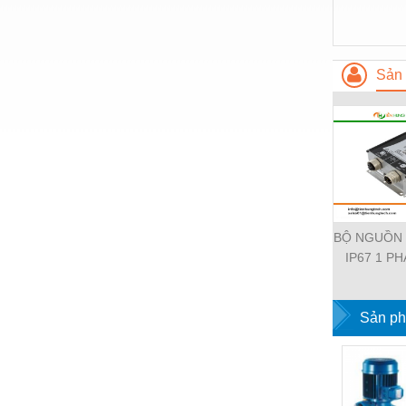
Thiết bị làm sạch
Thiết bị sơn - Sơn
Thiết bị nhà bếp
Sản 
Thiết bị nhiệt
Thiêt bị PCCC
Thiết bị truyền động
Thiết bị văn phòng
Thiết bị viễn thông
BỘ NGUỒN
IP67 1 PH
Thủy lực-Thiết bị
11112-19
EMPARR
Thủy sản - Trang thiết bị
POWER SU
Sản ph
Tự động hoá
PHA
Van - Co các loại
Vật liệu mài mòn