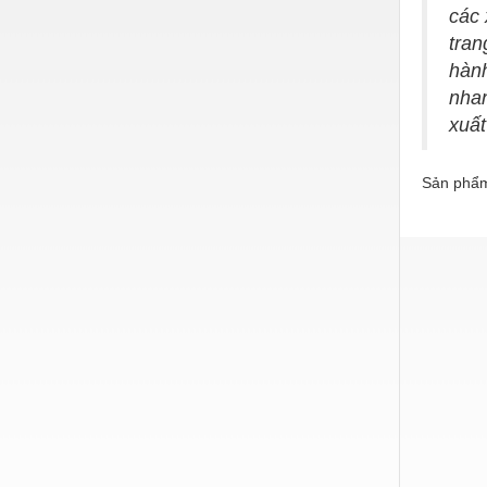
các 
Nước-Vật tư thiết bị
tran
Phốt cơ khí
hành
nhan
Sắt, thép, inox các loại
xuất
Thí nghiệm-Trang thiết bị
Sản phẩm
Thiết bị chiếu sáng
Thiết bị chống sét
Thiết bị an ninh
Thiết bị công nghiệp
Thiết bị công trình
Thiết bị điện
Thiết bị giáo dục
Thiết bị khác