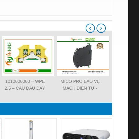
‹
›
1010000000 – WPE
MICO PRO BẢO VỆ
ĐẦU CẮM VA
2.5 – CẦU ĐẤU DÂY
MẠCH ĐIỆN TỬ -
7000-29021-
NỐI ĐẤT –
9000-41092-0101000 -
SVS VALV
WEIDMULLER-
MICO PRO
FORM A 18M
TIENHUNGTECH
ELECTRONIC
WIREA
CIRCUIT
PROTECTION, 2
CHANNELS