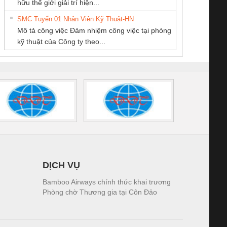
hữu thế giới giải trí hiện...
HƯNG
Quốc Thịnh
tấm pin
điện TRANSCLINIC
trơn Đà Nẵng
giám 
SMC Tuyển 01 Nhân Viên Kỹ Thuật-HN
SCLINIC 16I+
BKE 1K5.4
Sola
Mô tả công việc Đảm nhiệm công việc tại phòng
 (2502520000)
(7791400879)2. Giá
TRAN
kỹ thuật của Công ty theo...
1K5.4
DỊCH VỤ
Bamboo Airways chính thức khai trương
Phòng chờ Thương gia tại Côn Đảo