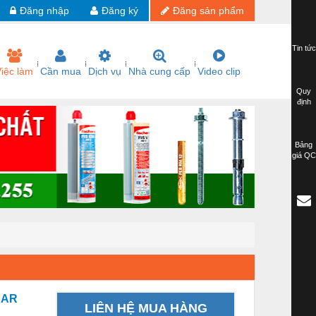
Đăng nhập
Đăng ký
Đăng sản phẩm
Tin tức
iệc làm
Cần mua
Dịch vụ
Nhà cung cấp
Video clip
Quy
định
Bảng
giá QC
DAR
LIÊN HỆ MUA HÀNG