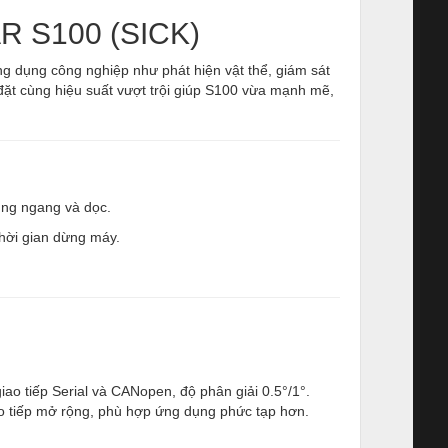
AR S100 (SICK)
g dụng công nghiệp như phát hiện vật thể, giám sát
đặt cùng hiệu suất vượt trội giúp S100 vừa mạnh mẽ,
ụng ngang và dọc.
hời gian dừng máy.
iao tiếp Serial và CANopen, độ phân giải 0.5°/1°.
ao tiếp mở rộng, phù hợp ứng dụng phức tạp hơn.