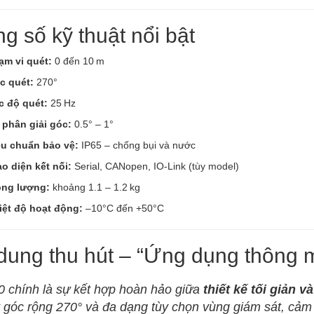
g số kỹ thuật nổi bật
ạm vi quét:
0 đến 10 m
c quét:
270°
c độ quét:
25 Hz
 phân giải góc:
0.5° – 1°
êu chuẩn bảo vệ:
IP65 – chống bụi và nước
ao diện kết nối:
Serial, CANopen, IO-Link (tùy model)
ọng lượng:
khoảng 1.1 – 1.2 kg
iệt độ hoạt động:
–10°C đến +50°C
dung thu hút – “Ứng dụng thông mi
 chính là sự kết hợp hoàn hảo giữa
thiết kế tối giản v
 góc rộng 270° và đa dạng tùy chọn vùng giám sát, cảm 