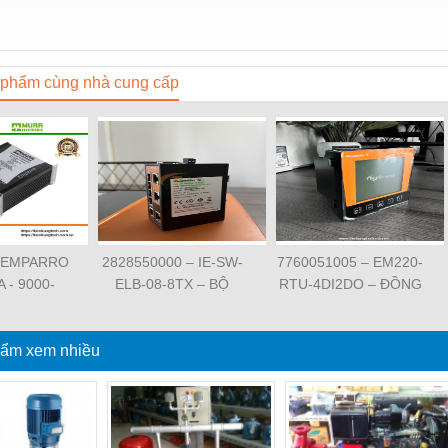
phẩm cùng nhà cung cấp
 EMPARRO
2828550000 – IE-SW-
7760051005 – EM220-
A - 9000-
ELB-08-8TX – BỘ
RTU-4DI2DO – ĐỒNG
62020 -
CHIA MẠNG 8 CỔNG
HỒ ĐO DÒNG ĐIỆN,
O IP67
RJ45 – WEIDMULLER
ĐO ĐIỆN ÁP –
PPLY 1-
ẩm xem nhiều
WEIDMULLER
SE