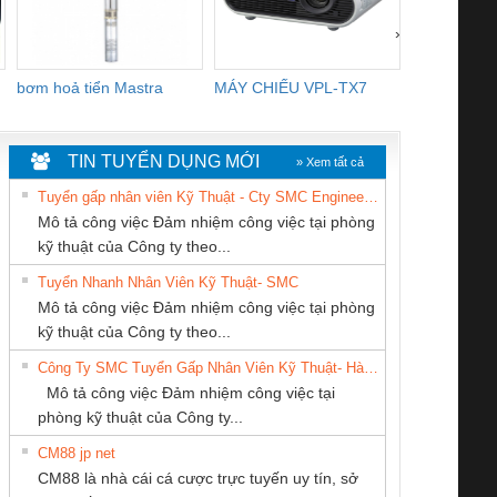
›
bơm hoả tiển Mastra
MÁY CHIẾU VPL-TX7
BOM DINH
WHITE
TIN TUYỂN DỤNG MỚI
» Xem tất cả
Tuyển gấp nhân viên Kỹ Thuật - Cty SMC Engineering
Mô tả công việc Đảm nhiệm công việc tại phòng
kỹ thuật của Công ty theo...
Tuyển Nhanh Nhân Viên Kỹ Thuật- SMC
CÔNG TY TNHH
CÔNG TY CỔ
CONG TY TNHH
 Le An Toàn
Bộ giám sát chuỗi
Bộ giám sát dòng
Bộ ng
Mô tả công việc Đảm nhiệm công việc tại phòng
KINH DOANH
PHẦN TỰ ĐỘNG
TM-DV DAI DONG
enix Contact
tấm pin
điện chuỗi
ray W
kỹ thuật của Công ty theo...
DỊCH VỤ XNK
TIẾN HƯNG
THANH
6960 – PSR-
TRANSCLINIC 16I+
TRANSCLINIC 16I+
BAS 
Công Ty SMC Tuyển Gấp Nhân Viên Kỹ Thuật- Hà Nội
PHƯƠNG NAM
SCP-
1K5 L (2433950000)
(2008130000)
(28
Mô tả công việc Đảm nhiệm công việc tại
/FSP/2X1/1X2
phòng kỹ thuật của Công ty...
CM88 jp net
CÔNG TY CP TỰ
Công Ty TNHH
Cty TNHH TM QC
CM88 là nhà cái cá cược trực tuyến uy tín, sở
ĐỘNG TIẾN
Thiết Bị Điện Nam
Ba Miền
iám sát chuỗi
Bộ chỉnh lưu nguồn
Nẹp nhôm chống
Bộ c