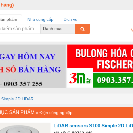
 hàng)
Sản phẩm
Nhà cung cấp
Dịch vụ
Danh mục
V
 Simple 2D LiDAR
MỤC SẢN PHẨM
»
Điện công nghiệp
LiDAR sensors S100 Simple 2D Li
Mã số:
G-59732-448