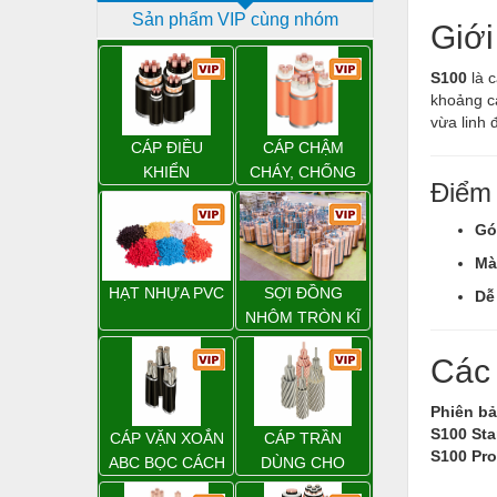
Sản phẩm VIP cùng nhóm
Dịch vụ - Thi công
Giới
Điện công nghiệp
S100
là c
khoảng cá
Điện gia dụng
vừa linh 
Điện Lạnh
CÁP ĐIỀU
CÁP CHẬM
KHIỂN
CHÁY, CHỐNG
Đóng tàu Thiết bị
Điểm 
CHÁY
Đúc chính xác Thiết bị
Gó
Dụng cụ cầm tay
Mà
HẠT NHỰA PVC
SỢI ĐỒNG
Dễ
Dụng cụ cắt gọt
NHÔM TRÒN KĨ
THUẬT ĐIỆN
Dụng cụ điện
Các 
Dụng cụ đo
Phiên b
Gỗ - Trang thiết bị
S100 Sta
CÁP VẶN XOẮN
CÁP TRẦN
S100 Pro
Hàn cắt - Thiết bị
ABC BỌC CÁCH
DÙNG CHO
ĐIỆN XLPE
ĐƯỜNG DÂY