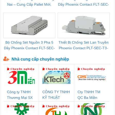
Nai – Cung Cấp Pallet Mới,
Dây Phoenix Contact FLT-SEC-
C
Pallet Cũ Giá Tốt
P-T1-3S-264/50-FM - 2909589
Bộ Chống Sét Nguồn 3 Pha 5
Thiết Bị Chống Sét Lan Truyền
B
Dây Phoenix Contact FLT-SEC-
Phoenix Contact PLT-SEC-T3-
P-T1-3S-440/35-FM - 2908264
230-FM-PT - 2907928
Nhà cung cấp chuyên nghiệp
Công ty TNHH
CÔNG TY TNHH
Cty TNHH TM
Thương Mại SX
KỸ THUẬT
QC Ba Miền
Ba Miền
KTECH VIỆT
NAM