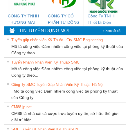
CÔNG TY TNHH
CÔNG TY CỔ
Công Ty TNHH
THƯƠNG MẠI
PHẦN TỰ ĐỘNG
Thiết Bị Điện
DỊCH VỤ KỸ
TIẾN HƯNG
Nam Quốc Thịnh
TIN TUYỂN DỤNG MỚI
» Xem tất cả
THUẬT ĐIỆN CƠ
Tuyển gấp nhân viên Kỹ Thuật - Cty SMC Engineering
GIA HƯNG PHÁT
Mô tả công việc Đảm nhiệm công việc tại phòng kỹ thuật của
Công ty theo...
Tuyển Nhanh Nhân Viên Kỹ Thuật- SMC
Mô tả công việc Đảm nhiệm công việc tại phòng kỹ thuật của
Công ty theo...
Công Ty SMC Tuyển Gấp Nhân Viên Kỹ Thuật- Hà Nội
Mô tả công việc Đảm nhiệm công việc tại phòng kỹ thuật
của Công ty...
CM88 jp net
CM88 là nhà cái cá cược trực tuyến uy tín, sở hữu thế giới
giải trí hiện...
SMC Tuyển 01 Nhân Viên Kỹ Thuật-HN