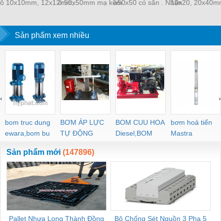
ô 10x10mm, 12x12mm,
ô 50x50mm mạ kẽm .
a50x50 có sẵn . Nhận
10x20, 20x40m
15x15mm, 20x20mm,
khổ 1mx10m,
đặt hàng theo kích
dày 1.2mm, 1
25x25mm khổ
1.2mx10m
thước yêu cầu
1mx30m, 1.2mx30m
Sản phẩm xem nhiều
‹
›
bom truc dung
BƠM ÁP LỰC
BOM CUU HOA
bơm hoả tiển
ewara,bom bu
TỰ ĐỘNG
Diesel,BOM
Mastra
ewara
CHUA CHAY
Sản phẩm mới
(147896)
Pallet Nhựa Long Thành Đồng
Bộ Chống Sét Nguồn 3 Pha 5