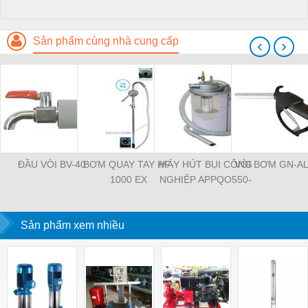
Sản phẩm cùng nhà cung cấp
‹
›
ĐẦU VÒI BV-40
BƠM QUAY TAY HF-
MÁY HÚT BỤI CÔNG
VÒI BƠM GN-A
1000 EX
NGHIỆP APPQO550-
OIL EX
Sản phẩm xem nhiều