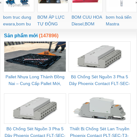
‹
›
bom truc dung
BƠM ÁP LỰC
BOM CUU HOA
bơm hoả tiển
ewara,bom bu
TỰ ĐỘNG
Diesel,BOM
Mastra
ewara
CHUA CHAY
Sản phẩm mới
(147896)
Pallet Nhựa Long Thành Đồng
Bộ Chống Sét Nguồn 3 Pha 5
Nai – Cung Cấp Pallet Mới,
Dây Phoenix Contact FLT-SEC-
C
Pallet Cũ Giá Tốt
P-T1-3S-264/50-FM - 2909589
Bộ Chống Sét Nguồn 3 Pha 5
Thiết Bị Chống Sét Lan Truyền
B
Dây Phoenix Contact FLT-SEC-
Phoenix Contact PLT-SEC-T3-