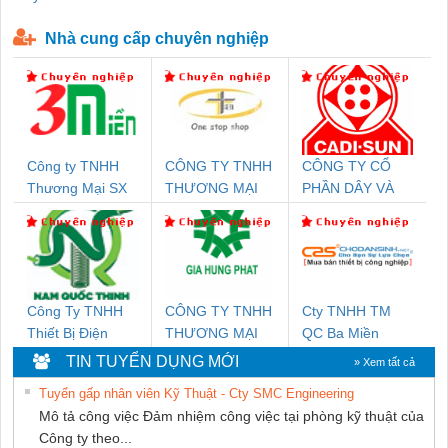
P-T1-3S-440/35-FM - 2908264
230-FM-PT - 2907928
Nhà cung cấp chuyên nghiệp
Công ty TNHH
CÔNG TY TNHH
CÔNG TY CỔ
Thương Mại SX
THƯƠNG MẠI
PHẦN DÂY VÀ
Ba Miền
THIÊN ÂN VIỆT
CÁP ĐIỆN
NAM
THƯỢNG ĐÌNH
Công Ty TNHH
CÔNG TY TNHH
Cty TNHH TM
Thiết Bị Điện
THƯƠNG MẠI
QC Ba Miền
Nam Quốc Thịnh
DỊCH VỤ KỸ
TIN TUYỂN DỤNG MỚI
» Xem tất cả
THUẬT ĐIỆN CƠ
Tuyển gấp nhân viên Kỹ Thuật - Cty SMC Engineering
GIA HƯNG
Mô tả công việc Đảm nhiệm công việc tại phòng kỹ thuật của
PHÁT
Công ty theo...