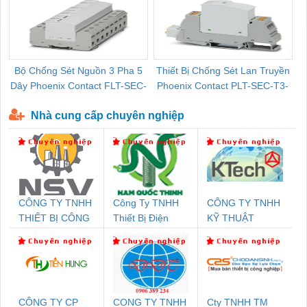
Bộ Chống Sét Nguồn 3 Pha 5
Thiết Bị Chống Sét Lan Truyền
B
Dây Phoenix Contact FLT-SEC-
Phoenix Contact PLT-SEC-T3-
P-T1-3S-440/35-FM - 2908264
230-FM-PT - 2907928
Nhà cung cấp chuyên nghiệp
CÔNG TY TNHH
Công Ty TNHH
CÔNG TY TNHH
THIẾT BỊ CÔNG
Thiết Bị Điện
KỸ THUẬT
NGHIỆP NIHON
Nam Quốc Thịnh
KTECH VIỆT
SETSUBI VIỆT
NAM
NAM
CÔNG TY CP
CONG TY TNHH
Cty TNHH TM