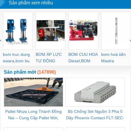
Sản phẩm xem nhiều
‹
›
bom truc dung
BƠM ÁP LỰC
BOM CUU HOA
bơm hoả tiển
ewara,bom bu
TỰ ĐỘNG
Diesel,BOM
Mastra
ewara
CHUA CHAY
Sản phẩm mới
(147896)
Pallet Nhựa Long Thành Đồng
Bộ Chống Sét Nguồn 3 Pha 5
Nai – Cung Cấp Pallet Mới,
Dây Phoenix Contact FLT-SEC-
C
Pallet Cũ Giá Tốt
P-T1-3S-264/50-FM - 2909589