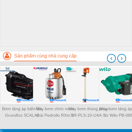
Sản phẩm cùng nhà cung cấp
‹
›
Bơm tăng áp biến tần
Máy bơm chìm nước
Máy bơm thùng phuy
Máy bơm tăng áp
Grundfos SCALA2
thải Pedrollo RXm 1
DR-PLS-10-U4A-S
từ Wilo PB-08