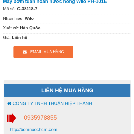
Máy bơm tuần hoàn nước nóng Wilo PH-101E
Mã số:
G-38118-7
Nhãn hiệu:
Wilo
Xuất xứ:
Hàn Quốc
Giá:
Liên hệ
EMAIL MUA HÀNG
LIÊN HỆ MUA HÀNG
CÔNG TY TNHH THUẬN HIỆP THÀNH
0935978855
http://bomnuochcm.com