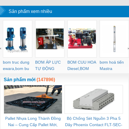
Sản phẩm xem nhiều
‹
›
bom truc dung
BƠM ÁP LỰC
BOM CUU HOA
bơm hoả tiển
ewara,bom bu
TỰ ĐỘNG
Diesel,BOM
Mastra
ewara
CHUA CHAY
Sản phẩm mới
(147896)
Pallet Nhựa Long Thành Đồng
Bộ Chống Sét Nguồn 3 Pha 5
Nai – Cung Cấp Pallet Mới,
Dây Phoenix Contact FLT-SEC-
C