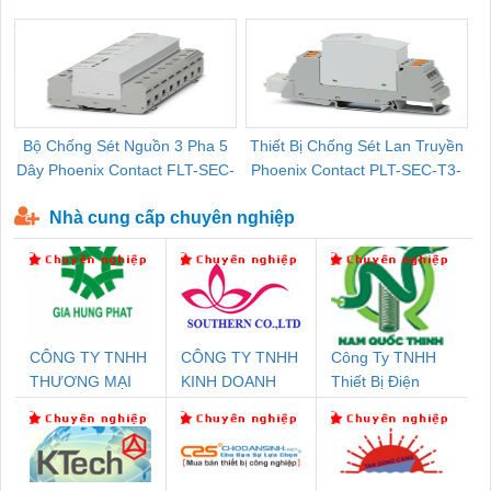
Pallet Cũ Giá Tốt
P-T1-3S-264/50-FM - 2909589
Bộ Chống Sét Nguồn 3 Pha 5
Thiết Bị Chống Sét Lan Truyền
B
Dây Phoenix Contact FLT-SEC-
Phoenix Contact PLT-SEC-T3-
P-T1-3S-440/35-FM - 2908264
230-FM-PT - 2907928
Nhà cung cấp chuyên nghiệp
CÔNG TY TNHH
CÔNG TY TNHH
Công Ty TNHH
THƯƠNG MẠI
KINH DOANH
Thiết Bị Điện
DỊCH VỤ KỸ
DỊCH VỤ XNK
Nam Quốc Thịnh
THUẬT ĐIỆN CƠ
PHƯƠNG NAM
GIA HƯNG PHÁT