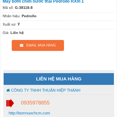
Máy bơm chìm nước thải Pedrollo RXm 1
Mã số:
G-38118-8
Nhãn hiệu:
Pedrollo
Xuất xứ:
Ý
Giá:
Liên hệ
EMAIL MUA HÀNG
LIÊN HỆ MUA HÀNG
CÔNG TY TNHH THUẬN HIỆP THÀNH
0935978855
http://bomnuochcm.com