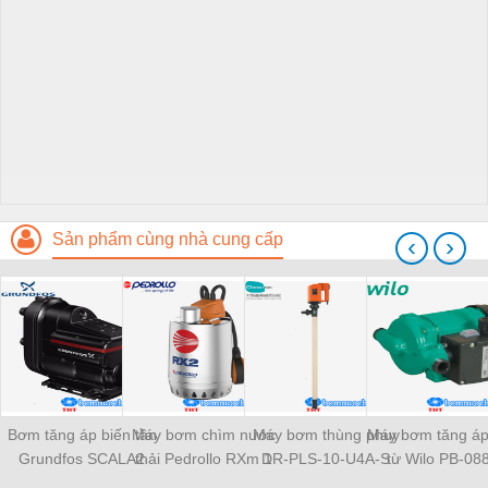
Sản phẩm cùng nhà cung cấp
‹
›
Bơm tăng áp biến tần
Máy bơm chìm nước
Máy bơm thùng phuy
Máy bơm tăng áp
Grundfos SCALA2
thải Pedrollo RXm 1
DR-PLS-10-U4A-S
từ Wilo PB-08