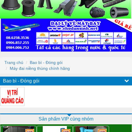
Trang chủ
Bao bì - Đóng gói
Máy đai niềng thùng chính hãng
Bao bì - Đóng gói
Sản phẩm VIP cùng nhóm