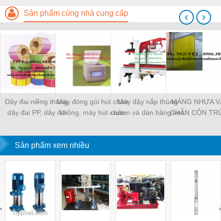
Sản phẩm cùng nhà cung cấp
‹
›
Dây đai niềng thùng,
Máy đóng gói hút chân
Máy đậy nắp thùng
MÀNG NHỰA V
dây đai PP, dây đai
không, máy hút chân
carton và dán băng keo
CHẮN CÔN TR
nhựa
không một buồng hút
tự động
MÀNG CHỊU N
KHO LẠNH, rèm
Sản phẩm xem nhiều
PVC
‹
›