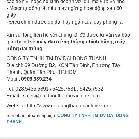
các đơn vị hoặc hộ kinh doanh với qui mô vừa và nhỏ
- Motor tự động tắt nếu máy ngừng hoạt động sau 60
giây.
- Điều chỉnh được độ dài hay ngắn của dây phóng ra
Xin vui lòng liên hệ với chúng tôi để được tư vấn và báo
giá chi tiết về
máy đai niềng thùng chính hãng, máy
đóng đai thùng...
CÔNG TY TNHH TM-DV ĐẠI ĐỒNG THÀNH
Địa chỉ: 69 Đường B2, KCN Tân Bình, Phường Tây
Thạnh, Quận Tân Phú, TP.HCM
Mobil:
0906.389.234
Tel: 028.5435.5891 / 5425.7531 / 5425.7532
Email: sales@daidongthanhmachine.com
Website: http://www.daidongthanhmachine.com
Sản phẩm doanh nghiệp:
CONG TY TNHH TM-DV DAI DONG
THANH