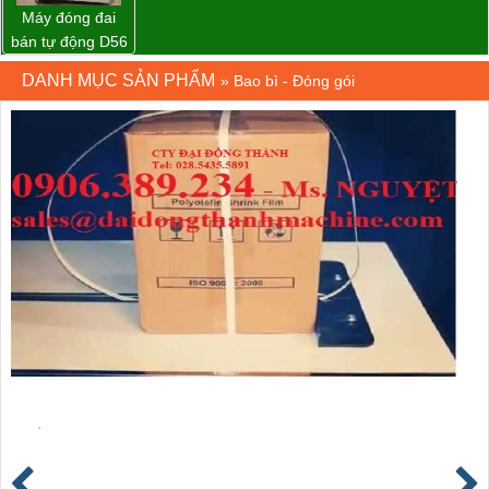
Máy đóng đai
bán tự động D56
Strapack
DANH MỤC SẢN PHẨM
»
Bao bì - Đóng gói