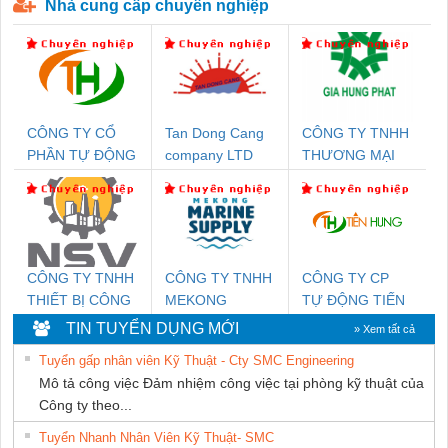
Nhà cung cấp chuyên nghiệp
CÔNG TY CỔ
Tan Dong Cang
CÔNG TY TNHH
PHẦN TỰ ĐỘNG
company LTD
THƯƠNG MẠI
TIẾN HƯNG
DỊCH VỤ KỸ
THUẬT ĐIỆN CƠ
GIA HƯNG
PHÁT
CÔNG TY TNHH
CÔNG TY TNHH
CÔNG TY CP
THIẾT BỊ CÔNG
MEKONG
TỰ ĐỘNG TIẾN
NGHIỆP NIHON
MARINE
HƯNG
TIN TUYỂN DỤNG MỚI
» Xem tất cả
SETSUBI VIỆT
SUPPLY
Tuyển gấp nhân viên Kỹ Thuật - Cty SMC Engineering
NAM
Mô tả công việc Đảm nhiệm công việc tại phòng kỹ thuật của
Công ty theo...
Tuyển Nhanh Nhân Viên Kỹ Thuật- SMC