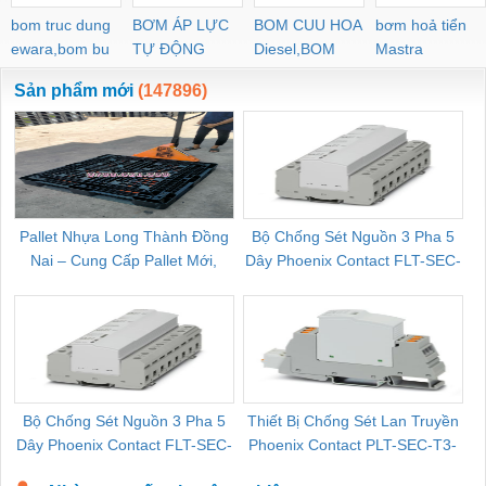
bom truc dung
BƠM ÁP LỰC
BOM CUU HOA
bơm hoả tiển
ewara,bom bu
TỰ ĐỘNG
Diesel,BOM
Mastra
ewara
CHUA CHAY
Sản phẩm mới
(147896)
Pallet Nhựa Long Thành Đồng
Bộ Chống Sét Nguồn 3 Pha 5
Nai – Cung Cấp Pallet Mới,
Dây Phoenix Contact FLT-SEC-
C
Pallet Cũ Giá Tốt
P-T1-3S-264/50-FM - 2909589
Bộ Chống Sét Nguồn 3 Pha 5
Thiết Bị Chống Sét Lan Truyền
B
Dây Phoenix Contact FLT-SEC-
Phoenix Contact PLT-SEC-T3-
P-T1-3S-440/35-FM - 2908264
230-FM-PT - 2907928