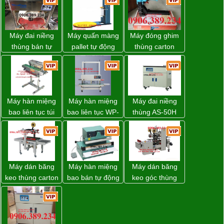
Máy đai niềng
Máy quấn màng
Máy đóng ghim
thùng bán tự
pallet tự động
thùng carton
động D53XS2
WP-55 chính
dùng khí nén giá
của hãng
hãng Wellpack
tốt
Strapack Nhật
giá tốt
Máy hàn miệng
Máy hàn miệng
Máy đai niềng
bao liên tục túi
bao liên tục WP-
thùng AS-50H
nằm nghiêng.
1200V chính
Wellpack
hãng giá tốt
Máy dán băng
Máy hàn miệng
Máy dán băng
keo thùng carton
bao bán tự động
keo góc thùng
WP-5050RL
nhập khẩu
carton giá tốt
chính hãng
Taiwan
Đồng Nai