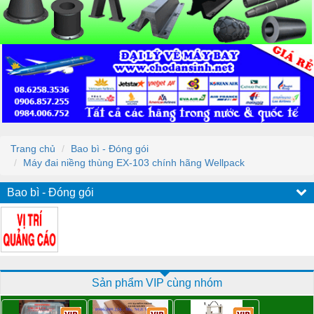
Trang chủ
Bao bì - Đóng gói
Máy đai niềng thùng EX-103 chính hãng Wellpack
Bao bì - Đóng gói
Sản phẩm VIP cùng nhóm