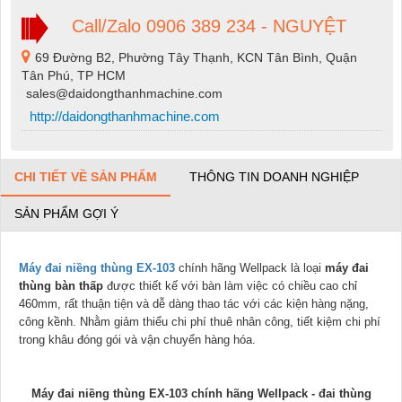
Call/Zalo 0906 389 234 - NGUYỆT
69 Đường B2, Phường Tây Thạnh, KCN Tân Bình, Quận
Tân Phú, TP HCM
sales@daidongthanhmachine.com
http://daidongthanhmachine.com
CHI TIẾT VỀ SẢN PHẨM
THÔNG TIN DOANH NGHIỆP
SẢN PHẨM GỢI Ý
Máy đai niềng thùng EX-103
chính hãng Wellpack là loại
máy đai
thùng bàn thấp
được thiết kế với bàn làm việc có chiều cao chỉ
460mm, rất thuận tiện và dễ dàng thao tác với các kiện hàng nặng,
công kềnh. Nhằm giảm thiểu chi phí thuê nhân công, tiết kiệm chi phí
trong khâu đóng gói và vận chuyển hàng hóa.
Máy đai niềng thùng EX-103 chính hãng Wellpack - đai thùng