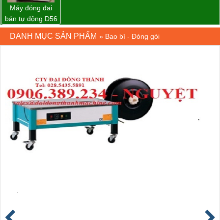
Máy đóng đai
bán tự động D56
Strapack
DANH MỤC SẢN PHẨM
»
Bao bì - Đóng gói