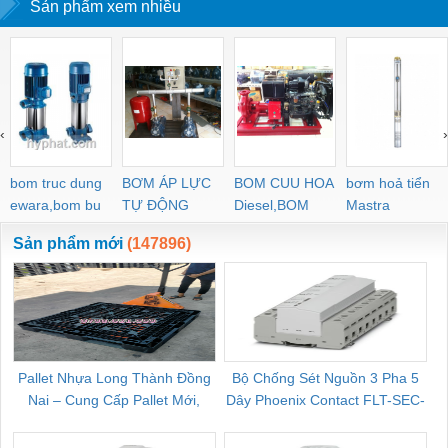
Sản phẩm xem nhiều
PVC
‹
›
bom truc dung
BƠM ÁP LỰC
BOM CUU HOA
bơm hoả tiển
ewara,bom bu
TỰ ĐỘNG
Diesel,BOM
Mastra
ewara
CHUA CHAY
Sản phẩm mới
(147896)
Pallet Nhựa Long Thành Đồng
Bộ Chống Sét Nguồn 3 Pha 5
Nai – Cung Cấp Pallet Mới,
Dây Phoenix Contact FLT-SEC-
C
Pallet Cũ Giá Tốt
P-T1-3S-264/50-FM - 2909589