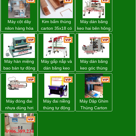
Máy cột dây
Kim bấm thùng
Máy dán băng
nilon hàng hóa
carton 35x18 có
keo hai bên hông
model CY-100
sẵn giá rẻ toàn
thùng carton
quốc
WP-5050SA giá
rẻ Miền Nam
Máy hàn miệng
Máy gấp nắp và
Máy dán băng
bao bán tự động
dán băng keo
keo góc thùng
nhập khẩu
thùng carton tự
carton giá tốt
Taiwan
động WP-5050F
Đồng Nai
giá rẻ
Máy đóng đai
Máy đai niềng
Máy Dập Ghim
nhựa dùng hơi
thùng tự động
Thùng Carton
khí nén WP-20
DBA-200 giá tốt
Wp-1200 Chính
Hãng Đài Loan