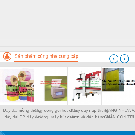
Sản phẩm cùng nhà cung cấp
‹
›
Dây đai niềng thùng,
Máy đóng gói hút chân
Máy đậy nắp thùng
MÀNG NHỰA V
dây đai PP, dây đai
không, máy hút chân
carton và dán băng keo
CHẮN CÔN TR
nhựa
không một buồng hút
tự động
MÀNG CHỊU N
KHO LẠNH, rèm