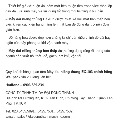
– Thiết kế giá đỡ cuộn đai nằm một bên thuận tiện trong việc tháo lắp
dây đai, vệ sinh máy và sử dụng tốt trong môi trường ít bụi bẩn.
–
Máy đai niềng thùng EX-103
được thiết kế với mặt bàn thấp nên
việc khiên các kiện hàng nặng lên mặt bàn để đóng đai trở nên đơn
giản hơn.
– Để hàng hóa được đẹp hơn chúng ta chỉ cần điều chỉnh độ dài hay
ngắn của dây phóng ra khi vận hành máy.
–
Máy đai niềng thùng bàn thấp
được ứng dụng rộng rãi trong các
ngành sản xuất nội thất, gỗ, gạch, cơ khí, vận tải…
Quý khách hàng quan tâm
Máy đai niềng thùng EX-103 chính hãng
Wellpack
xin vui lòng liên hệ:
Hotlione – 0906.389.234
CÔNG TY TNHH TM-DV ĐẠI ĐỒNG THÀNH
Địa chỉ: 69 Đường B2, KCN Tân Bình, Phường Tây Thạnh, Quận Tân
Phú, TP.HCM
Tel: 028.5435.5891 / 5425.7531 / 5425.7532
Email: sales@daidongthanhmachine.com