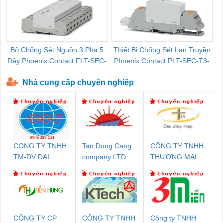
Bộ Chống Sét Nguồn 3 Pha 5
Thiết Bị Chống Sét Lan Truyền
B
Dây Phoenix Contact FLT-SEC-
Phoenix Contact PLT-SEC-T3-
P-T1-3S-440/35-FM - 2908264
230-FM-PT - 2907928
Nhà cung cấp chuyên nghiệp
CONG TY TNHH
Tan Dong Cang
CÔNG TY TNHH
TM-DV DAI
company LTD
THƯƠNG MẠI
DONG THANH
THIÊN ÂN VIỆT
NAM
CÔNG TY CP
CÔNG TY TNHH
Công ty TNHH