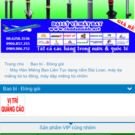
Trang chủ
Bao bì - Đóng gói
Máy Hàn Miệng Bao Liên Tục dạng nằm Đài Loan, máy ép
miệng túi tự động, máy dập miệng túi nhôm
Bao bì - Đóng gói
Sản phẩm VIP cùng nhóm