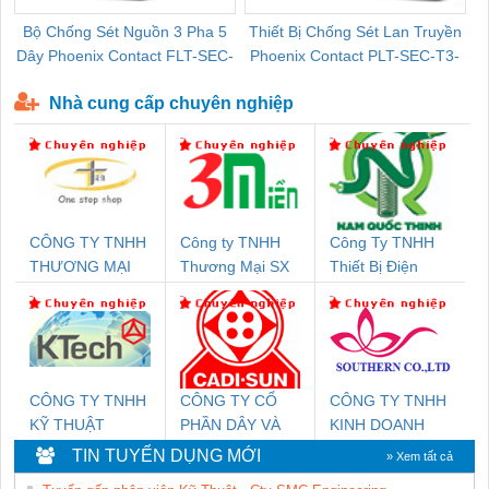
Bộ Chống Sét Nguồn 3 Pha 5
Thiết Bị Chống Sét Lan Truyền
B
Dây Phoenix Contact FLT-SEC-
Phoenix Contact PLT-SEC-T3-
P-T1-3S-440/35-FM - 2908264
230-FM-PT - 2907928
Nhà cung cấp chuyên nghiệp
CÔNG TY TNHH
Công ty TNHH
Công Ty TNHH
THƯƠNG MẠI
Thương Mại SX
Thiết Bị Điện
THIÊN ÂN VIỆT
Ba Miền
Nam Quốc Thịnh
NAM
CÔNG TY TNHH
CÔNG TY CỔ
CÔNG TY TNHH
KỸ THUẬT
PHẦN DÂY VÀ
KINH DOANH
KTECH VIỆT
CÁP ĐIỆN
DỊCH VỤ XNK
TIN TUYỂN DỤNG MỚI
» Xem tất cả
NAM
THƯỢNG ĐÌNH
PHƯƠNG NAM