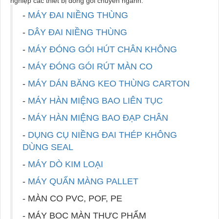
nghiệp các thiết bị đóng gói chuyên ngành:
-
MÁY ĐAI NIỀNG THÙNG
-
DÂY ĐAI NIỀNG THÙNG
-
MÁY ĐÓNG GÓI HÚT CHÂN KHÔNG
-
MÁY ĐÓNG GÓI RÚT MÀN CO
-
MÁY DÁN BĂNG KEO THÙNG CARTON
-
MÁY HÀN MIỆNG BAO LIÊN TỤC
-
MÁY HÀN MIỆNG BAO ĐẠP CHÂN
-
DỤNG CỤ NIỀNG ĐAI THÉP KHÔNG
DÙNG SEAL
-
MÁY DÒ KIM LOẠI
-
MÁY QUẤN MÀNG PALLET
- MÀN CO PVC, POF, PE
- MÁY BỌC MÀN THỰC PHẨM