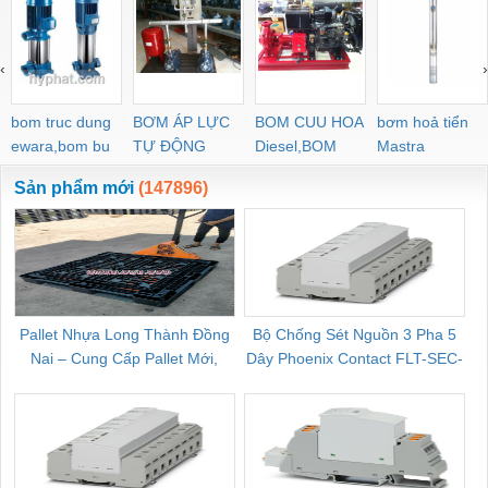
‹
›
bom truc dung
BƠM ÁP LỰC
BOM CUU HOA
bơm hoả tiển
ewara,bom bu
TỰ ĐỘNG
Diesel,BOM
Mastra
ewara
CHUA CHAY
Sản phẩm mới
(147896)
Pallet Nhựa Long Thành Đồng
Bộ Chống Sét Nguồn 3 Pha 5
Nai – Cung Cấp Pallet Mới,
Dây Phoenix Contact FLT-SEC-
C
Pallet Cũ Giá Tốt
P-T1-3S-264/50-FM - 2909589