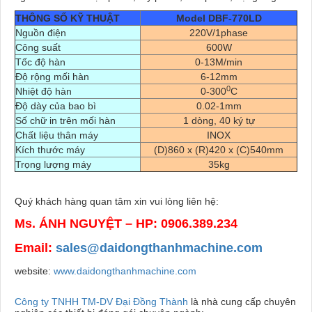
THÔNG SỐ KỸ THUẬT
Model DBF-770LD
Nguồn điện
220V/1phase
Công suất
600W
Tốc độ hàn
0-13M/min
Độ rộng mối hàn
6-12mm
0
Nhiệt độ hàn
0-300
C
Độ dày của bao bì
0.02-1mm
Số chữ in trên mối hàn
1 dòng, 40 ký tự
Chất liệu thân máy
INOX
Kích thước máy
(D)860 x (R)420 x (C)540mm
Trọng lượng máy
35kg
Quý khách hàng quan tâm xin vui lòng liên hệ:
Ms. ÁNH NGUYỆT – HP: 0906.389.234
Email:
sales@daidongthanhmachine.com
website:
www.daidongthanhmachine.com
Công ty TNHH TM-DV Đại Đồng Thành
là nhà cung cấp chuyên