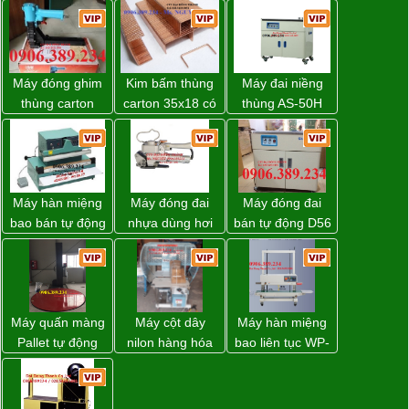
Máy đóng ghim
Kim bấm thùng
Máy đai niềng
thùng carton
carton 35x18 có
thùng AS-50H
dùng khí nén giá
sẵn giá rẻ toàn
Wellpack
tốt
quốc
Máy hàn miệng
Máy đóng đai
Máy đóng đai
bao bán tự động
nhựa dùng hơi
bán tự động D56
nhập khẩu
khí nén WP-20
Strapack
Taiwan
Máy quấn màng
Máy cột dây
Máy hàn miệng
Pallet tự động
nilon hàng hóa
bao liên tục WP-
WP-55 xuất xứ
model CY-100
1200V chính
Đài Loan
hãng giá tốt