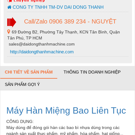
CONG TY TNHH TM-DV DAI DONG THANH
Call/Zalo 0906 389 234 - NGUYỆT
69 Đường B2, Phường Tây Thạnh, KCN Tân Bình, Quận
Tân Phú, TP HCM
sales@daidongthanhmachine.com
http://daidongthanhmachine.com
CHI TIẾT VỀ SẢN PHẨM
THÔNG TIN DOANH NGHIỆP
SẢN PHẨM GỢI Ý
Máy Hàn Miệng Bao Liên Tục
CÔNG DỤNG:
Máy dùng để đóng gói hàn các bao bì nhựa dùng trong các
ngành sản xuất thực phẩm, mỹ phẩm, hóa phẩm, hạt giống...