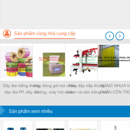
Sản phẩm cùng nhà cung cấp
‹
›
Dây đai niềng thùng,
Máy đóng gói hút chân
Máy đậy nắp thùng
MÀNG NHỰA V
dây đai PP, dây đai
không, máy hút chân
carton và dán băng keo
CHẮN CÔN TR
nhựa
không một buồng hút
tự động
MÀNG CHỊU N
KHO LẠNH, rèm
Sản phẩm xem nhiều
PVC