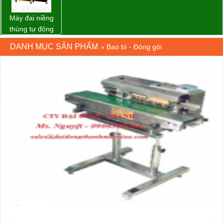
Máy đai niềng
thùng tự động
DBA-80A Đài
DANH MỤC SẢN PHẨM
»
Bao bì - Đóng gói
Loan giá rẻ