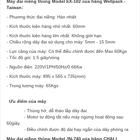
Máy đai niềng thùng Model EX-102 của hãng Wellpack -
Taiwan:
- Phương thức đai niềng: Hàn nhiệt
- Kích thước kiện hàng nhỏ nhất: 60mm
- Kích thước kiện hàng lớn nhất: Không giới hạn
- Chiều rộng dây đai sử dụng cho máy: 5mm - 15.5mm
- Lực căng của máy: Có thể điều chỉnh được đến Max 60Kgs
- Tốc độ gói: 1.5 giây/vòng
- Nguồn điện: 220V/1PH/50Hz/0.66Kw
- Kích thước máy: 895 x 565 x 735(mm)
- Trọng lượng máy: 65Kgs
Ưu điểm của máy
:
- Thùng hở, dễ tháo lắp dây đai.
- Motor tự động tắt nếu máy ngừng hoạt động sau
60giây.
- Điều chỉnh được độ dài hay ngắn của dây phóng ra
Máy đai niềng thùng Model JN-740 của hãng CHALI