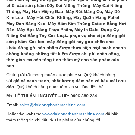
phối các sản phẩm Dây Đai Niềng Thùng, Máy Đai Niềng
Thùng, Máy Hàn Miệng Bao, Máy Rút Màng Co, Máy Dò
Kim Loại, Máy Hút Chân Không, Máy Quấn Màng Pallet,
Máy Dán Băng Keo, Máy Bấm Kim Thùng Catton Bằng Hơi
Nén, Máy Bọc Màng Thực Phẩm, Máy In Date, Dụng Cụ
Niềng Đai Bằng Tay Các Loại...phục vụ cho việc đóng gói
sản phẩm. Các loại máy đóng gói này góp phần cho
khâu đóng gói sản phẩm được thực hiện một cách nhanh
chóng không những tiết kiệm được chi phí nhân công,
thời gian mà còn tăng tính thẩm mỹ cho sản phẩm của
bạn.
Chúng tôi rất mong muốn được phục vụ Quý khách hàng
với
giá cả cạnh tranh, chất lượng đảm bảo và hậu mãi chu
đáo.
Quý khách hàng quan tâm xin vui lòng liên hệ:
Ms. LÊ THỊ ÁNH NGUYỆT – HP: 0906.389.234
Email:
sales@daidongthanhmachine.com
Hoặc vào website:
www.daidongthanhmachine.com
để biết
thêm thông tin chi tiết về sản phẩm của chúng tôi.