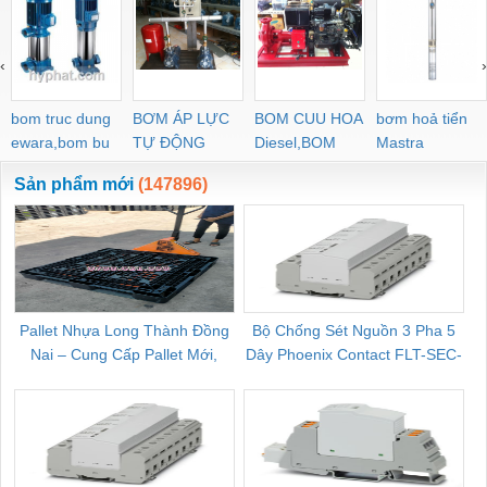
‹
›
bom truc dung
BƠM ÁP LỰC
BOM CUU HOA
bơm hoả tiển
ewara,bom bu
TỰ ĐỘNG
Diesel,BOM
Mastra
ewara
CHUA CHAY
Sản phẩm mới
(147896)
Pallet Nhựa Long Thành Đồng
Bộ Chống Sét Nguồn 3 Pha 5
Nai – Cung Cấp Pallet Mới,
Dây Phoenix Contact FLT-SEC-
C
Pallet Cũ Giá Tốt
P-T1-3S-264/50-FM - 2909589