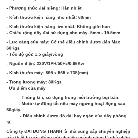
- Phương thức đai niềng: Hàn nhiệt
- Kích thước kiện hàng nhỏ nhất: 60mm
- Kích thước kiện hàng lớn nhất: Không giới hạn
- Chiều rộng dây đai sử dụng cho máy: 5mm - 15.5mm
- Lực căng của máy: Có thể điều chỉnh được đến Max
60Kgs
- Tốc độ gói: 1.5 giây/vòng
- Nguồn điện: 220V/1PH/50Hz/0.66Kw
- Kích thước máy: 895 x 565 x 735(mm)
- Trọng lượng máy: 80Kgs
Ưu điểm của máy
- Thùng kín, sử dụng trong môi trường bụi bẩn.
- Motor tự động tắt nếu máy ngừng hoạt động sau
60giây.
- Điều chỉnh được độ dài hay ngắn của dây phóng
ra.
Công ty
ĐẠI ĐỒNG THÀNH
là nhà cung cấp chuyên nghiệp
các thiết bị máy đóng gói chuyên ngành cũng là nhà phân