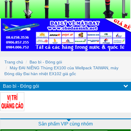
Trang chủ
Bao bì - Đóng gói
Máy ĐAI NIỀNG Thùng EX100 của Wellpack TAIWAN, máy
Đóng dây Đai hàn nhiệt EX102 giá gốc
Bao bì - Đóng gói
Sản phẩm VIP cùng nhóm