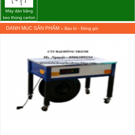
Máy dán băng
keo thùng carton
WP-5050RL
DANH MỤC SẢN PHẨM
»
Bao bì - Đóng gói
chính hãng