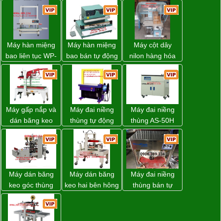
Máy hàn miệng
Máy hàn miệng
Máy cột dây
bao liên tục WP-
bao bán tự động
nilon hàng hóa
1200V chính
nhập khẩu
model CY-100
hãng giá tốt
Taiwan
Máy gấp nắp và
Máy đai niềng
Máy đai niềng
dán băng keo
thùng tự động
thùng AS-50H
thùng carton tự
DBA-200 giá tốt
Wellpack
động WP-5050F
giá rẻ
Máy dán băng
Máy dán băng
Máy đai niềng
keo góc thùng
keo hai bên hông
thùng bán tự
carton giá tốt
thùng carton
động D53XS2
Đồng Nai
WP-5050SA giá
của hãng
rẻ Miền Nam
Strapack Nhật