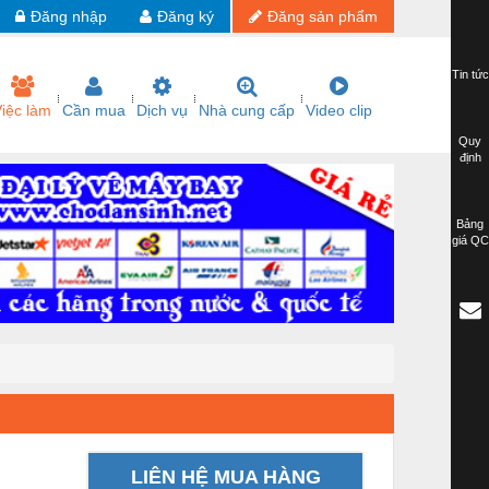
Đăng nhập
Đăng ký
Đăng sản phẩm
Tin tức
iệc làm
Cần mua
Dịch vụ
Nhà cung cấp
Video clip
Quy
định
Bảng
giá QC
LIÊN HỆ MUA HÀNG