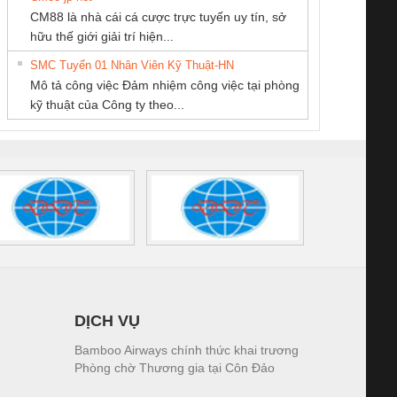
CONG TY TNHH
CÔNG TY TNHH
CÔNG TY TNHH
CM88 là nhà cái cá cược trực tuyến uy tín, sở
TM-DV DAI DONG
MEKONG MARINE
THIẾT BỊ CÔNG
iám sát chuỗi
Bộ chỉnh lưu nguồn
Nẹp nhôm chống
Bộ c
hữu thế giới giải trí hiện...
THANH
SUPPLY
NGHIỆP NIHON
tấm pin
điện TRANSCLINIC
trơn Đà Nẵng
giám 
SETSUBI VIỆT
SMC Tuyển 01 Nhân Viên Kỹ Thuật-HN
SCLINIC 16I+
BKE 1K5.4
Sola
NAM
Mô tả công việc Đảm nhiệm công việc tại phòng
 (2502520000)
(7791400879)2. Giá
TRAN
kỹ thuật của Công ty theo...
1K5.4
DỊCH VỤ
Bamboo Airways chính thức khai trương
Phòng chờ Thương gia tại Côn Đảo