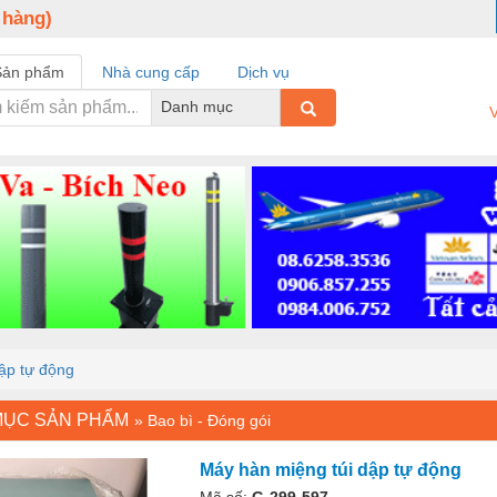
 hàng)
Sản phẩm
Nhà cung cấp
Dịch vụ
Danh mục
V
ập tự động
MỤC SẢN PHẨM
»
Bao bì - Đóng gói
Máy hàn miệng túi dập tự động
Mã số:
G-299-597