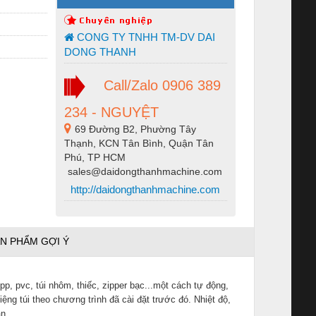
CONG TY TNHH TM-DV DAI
DONG THANH
Call/Zalo 0906 389
234 - NGUYỆT
69 Đường B2, Phường Tây
Thạnh, KCN Tân Bình, Quận Tân
Phú, TP HCM
sales@daidongthanhmachine.com
http://daidongthanhmachine.com
N PHẨM GỢI Ý
pp, pvc, túi nhôm, thiếc, zipper bạc...một cách tự động,
g túi theo chương trình đã cài đặt trước đó. Nhiệt độ,
n.