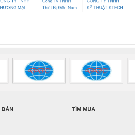
ÔNG TY TNHH
Công Ty TNHH
CÔNG TY TNHH
THƯƠNG MẠI
Thiết Bị Điện Nam
KỸ THUẬT KTECH
ưu Điện AC
Mô-đun Ắc Quy UPS
Rơ Le An Toàn
Bộ g
ỊCH VỤ KỸ
Quốc Thịnh
VIỆT NAM
 Suất Cao
Phoenix Contact
Phoenix Contact
HUẬT ĐIỆN CƠ
nix Contact
QUINT-HP-
2981059 – PSR-
TRAN
IA HƯNG PHÁT
INT-HP-
BAT/PB/48DC/7.0AH/PT
SCP-
1K5 H
0AC/2.5KVA/PT
- 1133819
24UC/ESL4/3X1/1X2/B
 1136815
 BÁN
TÌM MUA