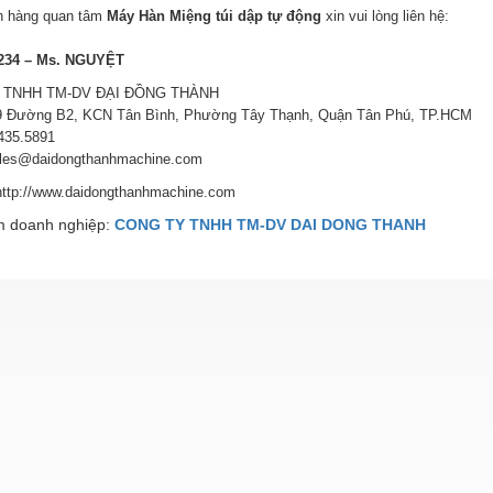
h hàng quan tâm
Máy Hàn Miệng túi dập tự động
xin vui lòng liên hệ:
.234 – Ms. NGUYỆT
 TNHH TM-DV ĐẠI ĐỒNG THÀNH
69 Đường B2, KCN Tân Bình, Phường Tây Thạnh, Quận Tân Phú, TP.HCM
5435.5891
ales@daidongthanhmachine.com
http://www.daidongthanhmachine.com
 doanh nghiệp:
CONG TY TNHH TM-DV DAI DONG THANH