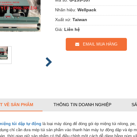
Nhãn hiệu:
Wellpack
Xuất xứ:
Taiwan
Giá:
Liên hệ
EMAIL MUA HÀNG
ẾT VỀ SẢN PHẨM
THÔNG TIN DOANH NGHIỆP
SẢ
miệng túi dập tự động
là loại máy dùng để đóng gói ép miệng túi nilong, pe, 
dụng chỉ cần đưa mép túi sản phẩm vào thanh hàn máy tự động dập và ép miện
 hàn, thời gian giữ sản phẩm có thể điều chỉnh một cách dễ dàng bằng núm vặ