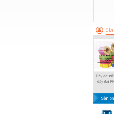
Nước-Vật tư thiết bị
Phốt cơ khí
Sắt, thép, inox các loại
Sản 
Thí nghiệm-Trang thiết bị
Thiết bị chiếu sáng
Thiết bị chống sét
Thiết bị an ninh
Thiết bị công nghiệp
Dây đai ni
Thiết bị công trình
dây đai PP
nh
Thiết bị điện
Thiết bị giáo dục
Sản ph
Thiết bị khác