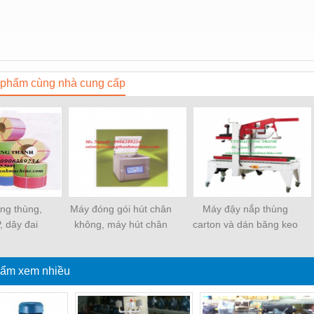
phẩm cùng nhà cung cấp
ềng thùng,
Máy đóng gói hút chân
Máy đậy nắp thùng
, dây đai
không, máy hút chân
carton và dán băng keo
ựa
không một buồng hút
tự động
ẩm xem nhiều