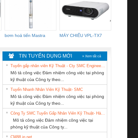
›
bơm hoả tiển Mastra
MÁY CHIẾU VPL-TX7
BOM DINH
WHITE
TIN TUYỂN DỤNG MỚI
» Xem tất cả
Tuyển gấp nhân viên Kỹ Thuật - Cty SMC Engineering
Mô tả công việc Đảm nhiệm công việc tại phòng
kỹ thuật của Công ty theo...
Tuyển Nhanh Nhân Viên Kỹ Thuật- SMC
CÔNG TY TNHH
Cty TNHH TM QC
Công ty TNHH
 Le An Toàn
Bộ giám sát chuỗi
Bộ giám sát dòng
Bộ ng
Mô tả công việc Đảm nhiệm công việc tại phòng
THƯƠNG MẠI
Ba Miền
Thương Mại SX
enix Contact
tấm pin
điện chuỗi
ray W
kỹ thuật của Công ty theo...
THIÊN ÂN VIỆT
Ba Miền
6960 – PSR-
TRANSCLINIC 16I+
TRANSCLINIC 16I+
BAS 
Công Ty SMC Tuyển Gấp Nhân Viên Kỹ Thuật- Hà Nội
NAM
SCP-
1K5 L (2433950000)
(2008130000)
(28
Mô tả công việc Đảm nhiệm công việc tại
/FSP/2X1/1X2
phòng kỹ thuật của Công ty...
CM88 jp net