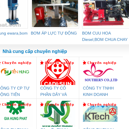
dung ewara,bom
BƠM ÁP LỰC TỰ ĐỘNG
BOM CUU HOA
Diesel,BOM CHUA CHAY
Nhà cung cấp chuyên nghiệp
ÔNG TY CP TỰ
CÔNG TY CỔ
CÔNG TY TNHH
Đệm An Toàn
Rơ Le An Toàn
Bộ Lặp Tín Hiệu
Rơ
ỘNG TIẾN
PHẦN DÂY VÀ
KINH DOANH
nix Contact
Phoenix Contact
PROFIBUS Phoenix
Pho
HƯNG
CÁP ĐIỆN
DỊCH VỤ XNK
PC20-1NO-
PSR-SCP-
Contact PSI-REP-
298
THƯỢNG ĐÌNH
PHƯƠNG NAM
24DC-SP -
24UC/ESL4/3X1/1X2/B
PROFIBUS/12MB -
700578
- 2981059
2708863
24DC