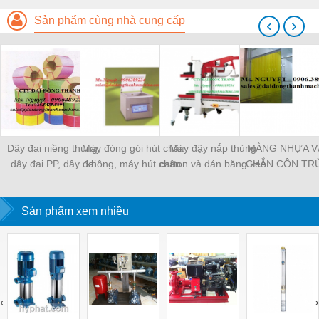
Sản phẩm cùng nhà cung cấp
‹
›
Dây đai niềng thùng,
Máy đóng gói hút chân
Máy đậy nắp thùng
MÀNG NHỰA V
dây đai PP, dây đai
không, máy hút chân
carton và dán băng keo
CHẮN CÔN TR
nhựa
không một buồng hút
tự động
MÀNG CHỊU N
KHO LẠNH, rèm
Sản phẩm xem nhiều
PVC
‹
›