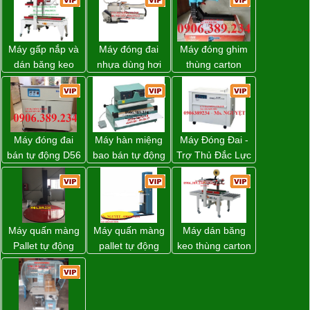
Máy gấp nắp và
Máy đóng đai
Máy đóng ghim
dán băng keo
nhựa dùng hơi
thùng carton
thùng carton tự
khí nén WP-20
dùng khí nén giá
động WP-5050F
tốt
giá rẻ
Máy đóng đai
Máy hàn miệng
Máy Đóng Đai -
bán tự động D56
bao bán tự động
Trợ Thủ Đắc Lực
Strapack
nhập khẩu
Cho Mọi Doanh
Taiwan
Nghiệp Trong
Khâu Đóng Gói
Máy quấn màng
Máy quấn màng
Máy dán băng
Pallet tự động
pallet tự động
keo thùng carton
WP-55 xuất xứ
WP-55 chính
WP-5050RL
Đài Loan
hãng Wellpack
chính hãng
giá tốt