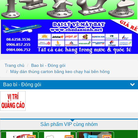
Trang chủ
Bao bì - Đóng gói
Máy dán thùng carton băng keo chạy hai bên hông
Bao bì - Đóng gói
Sản phẩm VIP cùng nhóm