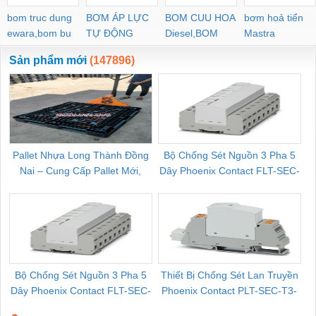
bom truc dung
BƠM ÁP LỰC
BOM CUU HOA
bơm hoả tiển
ewara,bom bu
TỰ ĐỘNG
Diesel,BOM
Mastra
ewara
CHUA CHAY
Sản phẩm mới
(147896)
Pallet Nhựa Long Thành Đồng
Bộ Chống Sét Nguồn 3 Pha 5
Nai – Cung Cấp Pallet Mới,
Dây Phoenix Contact FLT-SEC-
C
Pallet Cũ Giá Tốt
P-T1-3S-264/50-FM - 2909589
Bộ Chống Sét Nguồn 3 Pha 5
Thiết Bị Chống Sét Lan Truyền
B
Dây Phoenix Contact FLT-SEC-
Phoenix Contact PLT-SEC-T3-
P-T1-3S-440/35-FM - 2908264
230-FM-PT - 2907928