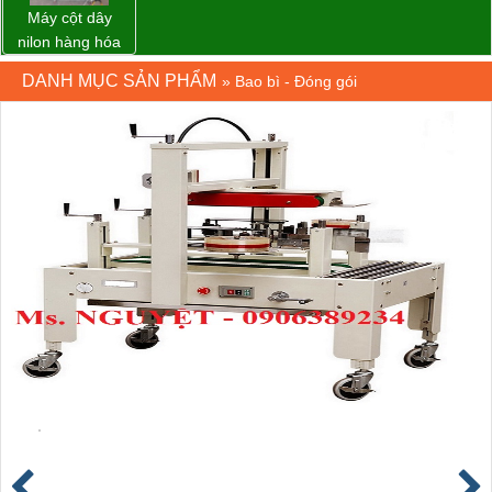
Máy cột dây
nilon hàng hóa
model CY-100
DANH MỤC SẢN PHẨM
»
Bao bì - Đóng gói