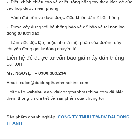
-
Điều chỉnh chiều cao và chiều rộng bằng tay theo kích cỡ của
các hộp được niêm phong.
- Vành đai trên và dưới được điều khiển dán 2 bên hông.
- Được xây dựng với hệ thống bảo vệ để bảo vệ tai nạn lao
động từ lưỡi dao.
- Làm việc độc lập, hoặc như là một phần của đường dây
chuyền đóng gói tự động chuyển tải.
Liên hệ để được tư vấn báo giá máy dán thùng
carton
Ms. NGUYỆT – 0906.389.234
Email: sales@daidongthanhmachine.com
Hoặc vào website: www.daidongthanhmachine.com để biết
thêm thông tin chi tiết về sản phẩm của chúng tôi
Sản phẩm doanh nghiệp:
CONG TY TNHH TM-DV DAI DONG
THANH