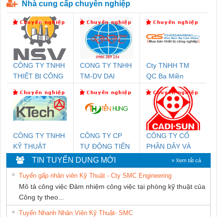
Nhà cung cấp chuyên nghiệp
CÔNG TY TNHH
CONG TY TNHH
Cty TNHH TM
THIẾT BỊ CÔNG
TM-DV DAI
QC Ba Miền
NGHIỆP NIHON
DONG THANH
SETSUBI VIỆT
NAM
CÔNG TY TNHH
CÔNG TY CP
CÔNG TY CỔ
KỸ THUẬT
TỰ ĐỘNG TIẾN
PHẦN DÂY VÀ
KTECH VIỆT
HƯNG
CÁP ĐIỆN
TIN TUYỂN DỤNG MỚI
» Xem tất cả
NAM
THƯỢNG ĐÌNH
Tuyển gấp nhân viên Kỹ Thuật - Cty SMC Engineering
Mô tả công việc Đảm nhiệm công việc tại phòng kỹ thuật của
Công ty theo...
Tuyển Nhanh Nhân Viên Kỹ Thuật- SMC