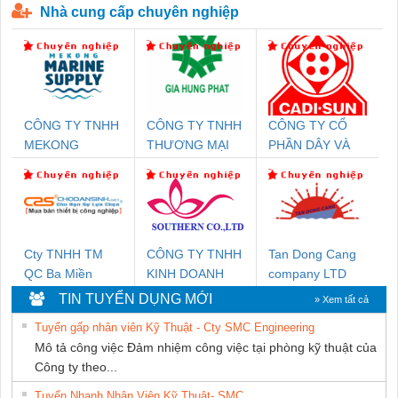
Nhà cung cấp chuyên nghiệp
CÔNG TY TNHH
CÔNG TY TNHH
CÔNG TY CỔ
MEKONG
THƯƠNG MẠI
PHẦN DÂY VÀ
MARINE SUPPLY
DỊCH VỤ KỸ
CÁP ĐIỆN
THUẬT ĐIỆN CƠ
THƯỢNG ĐÌNH
GIA HƯNG
PHÁT
Cty TNHH TM
CÔNG TY TNHH
Tan Dong Cang
QC Ba Miền
KINH DOANH
company LTD
DỊCH VỤ XNK
TIN TUYỂN DỤNG MỚI
» Xem tất cả
PHƯƠNG NAM
Tuyển gấp nhân viên Kỹ Thuật - Cty SMC Engineering
Mô tả công việc Đảm nhiệm công việc tại phòng kỹ thuật của
Công ty theo...
Tuyển Nhanh Nhân Viên Kỹ Thuật- SMC