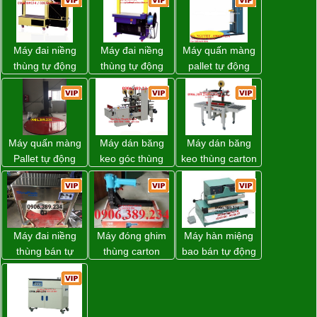
Máy đai niềng
Máy đai niềng
Máy quấn màng
thùng tự động
thùng tự động
pallet tự động
DBA-80A Đài
DBA-200 giá tốt
WP-55 chính
Loan giá rẻ
hãng Wellpack
giá tốt
Máy quấn màng
Máy dán băng
Máy dán băng
Pallet tự động
keo góc thùng
keo thùng carton
WP-55 xuất xứ
carton giá tốt
WP-5050RL
Đài Loan
Đồng Nai
chính hãng
Máy đai niềng
Máy đóng ghim
Máy hàn miệng
thùng bán tự
thùng carton
bao bán tự động
động D53XS2
dùng khí nén giá
nhập khẩu
của hãng
tốt
Taiwan
Strapack Nhật