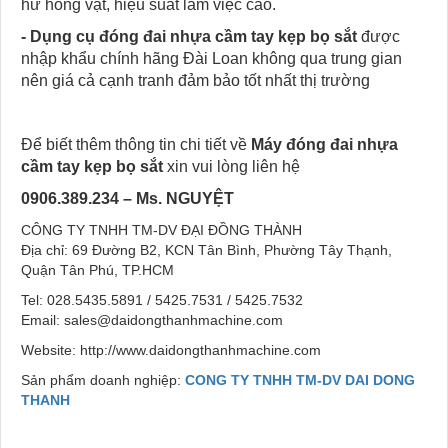
hư hỏng vặt, hiệu suất làm việc cao.
-
Dụng cụ đóng đai nhựa cầm tay kẹp bọ sắt
được
nhập khẩu chính hãng Đài Loan không qua trung gian
nên giá cả cạnh tranh đảm bảo tốt nhất thị trường
Để biết thêm thông tin chi tiết về
Máy đóng đai nhựa
cầm tay kẹp bọ sắt
xin vui lòng liên hệ
0906.389.234 – Ms. NGUYỆT
CÔNG TY TNHH TM-DV ĐẠI ĐỒNG THÀNH
Địa chỉ: 69 Đường B2, KCN Tân Bình, Phường Tây Thạnh,
Quận Tân Phú, TP.HCM
Tel: 028.5435.5891 / 5425.7531 / 5425.7532
Email: sales@daidongthanhmachine.com
Website: http://www.daidongthanhmachine.com
Sản phẩm doanh nghiệp:
CONG TY TNHH TM-DV DAI DONG
THANH