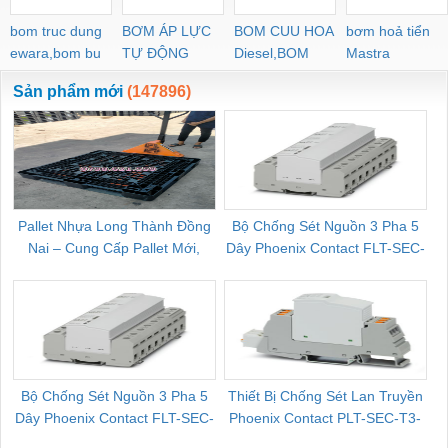
bom truc dung
BƠM ÁP LỰC
BOM CUU HOA
bơm hoả tiển
ewara,bom bu
TỰ ĐỘNG
Diesel,BOM
Mastra
ewara
CHUA CHAY
Sản phẩm mới
(147896)
Pallet Nhựa Long Thành Đồng
Bộ Chống Sét Nguồn 3 Pha 5
Nai – Cung Cấp Pallet Mới,
Dây Phoenix Contact FLT-SEC-
C
Pallet Cũ Giá Tốt
P-T1-3S-264/50-FM - 2909589
Bộ Chống Sét Nguồn 3 Pha 5
Thiết Bị Chống Sét Lan Truyền
B
Dây Phoenix Contact FLT-SEC-
Phoenix Contact PLT-SEC-T3-
P-T1-3S-440/35-FM - 2908264
230-FM-PT - 2907928