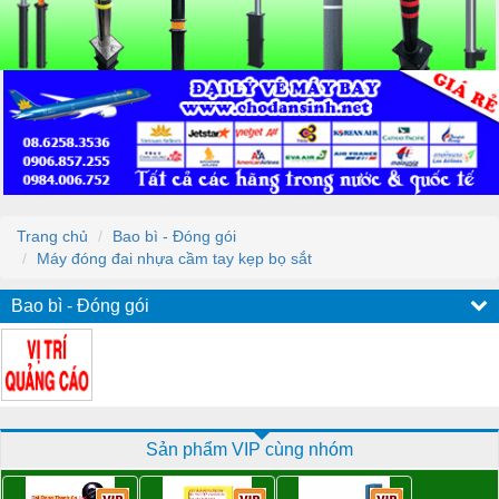
Trang chủ
Bao bì - Đóng gói
Máy đóng đai nhựa cầm tay kẹp bọ sắt
Bao bì - Đóng gói
Sản phẩm VIP cùng nhóm