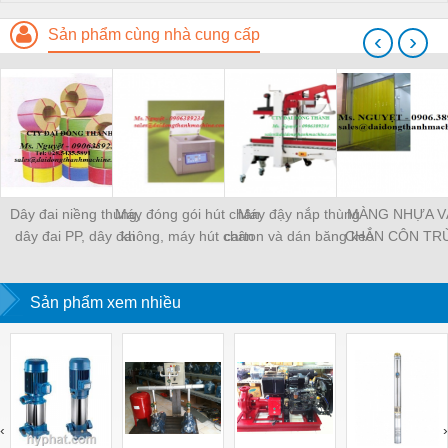
Sản phẩm cùng nhà cung cấp
‹
›
Dây đai niềng thùng,
Máy đóng gói hút chân
Máy đậy nắp thùng
MÀNG NHỰA V
dây đai PP, dây đai
không, máy hút chân
carton và dán băng keo
CHẮN CÔN TR
nhựa
không một buồng hút
tự động
MÀNG CHỊU N
KHO LẠNH, rèm
Sản phẩm xem nhiều
PVC
‹
›