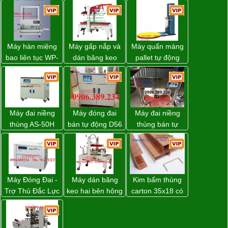
Máy hàn miệng
Máy gấp nắp và
Máy quấn màng
bao liên tục WP-
dán băng keo
pallet tự động
1200V chính
thùng carton tự
WP-55 chính
hãng giá tốt
động WP-5050F
hãng Wellpack
giá rẻ
giá tốt
Máy đai niềng
Máy đóng đai
Máy đai niềng
thùng AS-50H
bán tự động D56
thùng bán tự
Wellpack
Strapack
động D53XS2
của hãng
Strapack Nhật
Máy Đóng Đai -
Máy dán băng
Kim bấm thùng
Trợ Thủ Đắc Lực
keo hai bên hông
carton 35x18 có
Cho Mọi Doanh
thùng carton
sẵn giá rẻ toàn
Nghiệp Trong
WP-5050SA giá
quốc
Khâu Đóng Gói
rẻ Miền Nam