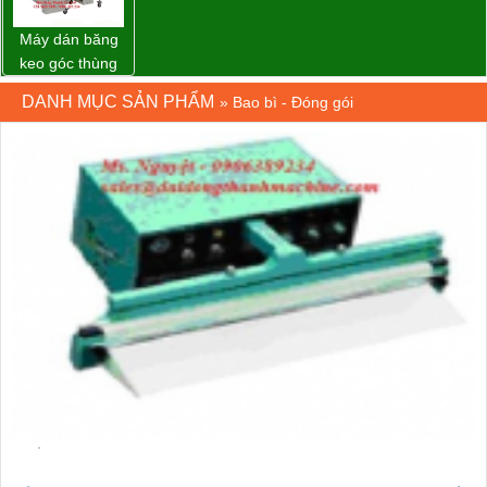
Máy dán băng
keo góc thùng
carton giá tốt
DANH MỤC SẢN PHẨM
»
Bao bì - Đóng gói
Đồng Nai