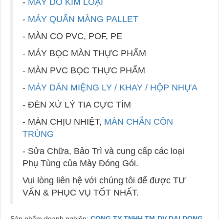
-
MÁY DÒ KIM LOẠI
-
MÁY QUẤN MÀNG PALLET
- MÀN CO PVC, POF, PE
- MÁY BỌC MÀN THỰC PHẨM
- MÀN PVC BỌC THỰC PHẨM
-
MÁY DÁN MIỆNG LY / KHAY / HỘP NHỰA
- ĐÈN XỬ LÝ TIA CỰC TÍM
- MÀN CHỊU NHIỆT,
MÀN CHẮN CÔN
TRÙNG
- Sửa Chữa, Bảo Trì và cung cấp các loại
Phụ Tùng của Mày Đóng Gói.
Vui lòng liên hệ với chúng tôi để được TƯ
VẤN & PHỤC VỤ TỐT NHẤT.
Sản phẩm doanh nghiệp:
CONG TY TNHH TM-DV DAI DONG