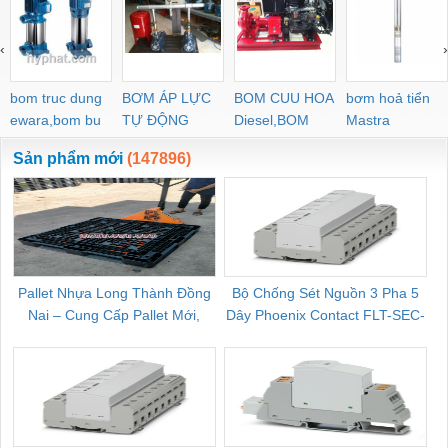
‹
›
bom truc dung
BƠM ÁP LỰC
BOM CUU HOA
bơm hoả tiển
ewara,bom bu
TỰ ĐỘNG
Diesel,BOM
Mastra
ewara
CHUA CHAY
Sản phẩm mới
(147896)
Pallet Nhựa Long Thành Đồng
Bộ Chống Sét Nguồn 3 Pha 5
Nai – Cung Cấp Pallet Mới,
Dây Phoenix Contact FLT-SEC-
C
Pallet Cũ Giá Tốt
P-T1-3S-264/50-FM - 2909589