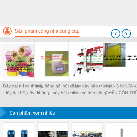
Sản phẩm cùng nhà cung cấp
‹
›
Dây đai niềng thùng,
Máy đóng gói hút chân
Máy đậy nắp thùng
MÀNG NHỰA V
dây đai PP, dây đai
không, máy hút chân
carton và dán băng keo
CHẮN CÔN TR
nhựa
không một buồng hút
tự động
MÀNG CHỊU N
KHO LẠNH, rèm
Sản phẩm xem nhiều
PVC