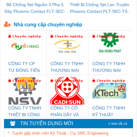
Bộ Chống Sét Nguồn 3 Pha 5
Thiết Bị Chống Sét Lan Truyền
B
Dây Phoenix Contact FLT-SEC-
Phoenix Contact PLT-SEC-T3-
P-T1-3S-440/35-FM - 2908264
230-FM-PT - 2907928
Nhà cung cấp chuyên nghiệp
CÔNG TY CP
CÔNG TY TNHH
CÔNG TY TNHH
TỰ ĐỘNG TIẾN
THƯƠNG MẠI
THƯƠNG MẠI
HƯNG
THIÊN ÂN VIỆT
DỊCH VỤ KỸ
NAM
THUẬT ĐIỆN CƠ
GIA HƯNG
PHÁT
CÔNG TY TNHH
CÔNG TY CỔ
CÔNG TY TNHH
THIẾT BỊ CÔNG
PHẦN DÂY VÀ
KỸ THUẬT
NGHIỆP NIHON
CÁP ĐIỆN
KTECH VIỆT
TIN TUYỂN DỤNG MỚI
» Xem tất cả
SETSUBI VIỆT
THƯỢNG ĐÌNH
NAM
Tuyển gấp nhân viên Kỹ Thuật - Cty SMC Engineering
NAM