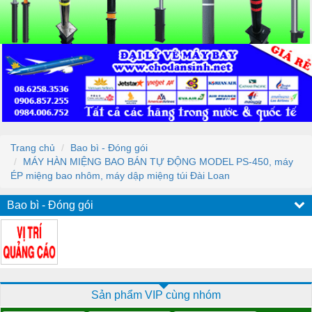
Trang chủ
Bao bì - Đóng gói
MÁY HÀN MIỆNG BAO BÁN TỰ ĐỘNG MODEL PS-450, máy
ÉP miệng bao nhôm, máy dập miệng túi Đài Loan
Bao bì - Đóng gói
Sản phẩm VIP cùng nhóm