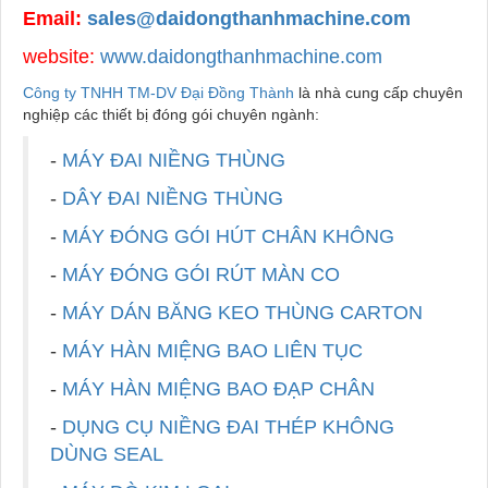
Email:
sales@daidongthanhmachine.com
website:
www.daidongthanhmachine.com
Công ty TNHH TM-DV Đại Đồng Thành
là nhà cung cấp chuyên
nghiệp các thiết bị đóng gói chuyên ngành:
-
MÁY ĐAI NIỀNG THÙNG
-
DÂY ĐAI NIỀNG THÙNG
-
MÁY ĐÓNG GÓI HÚT CHÂN KHÔNG
-
MÁY ĐÓNG GÓI RÚT MÀN CO
-
MÁY DÁN BĂNG KEO THÙNG CARTON
-
MÁY HÀN MIỆNG BAO LIÊN TỤC
-
MÁY HÀN MIỆNG BAO ĐẠP CHÂN
-
DỤNG CỤ NIỀNG ĐAI THÉP KHÔNG
DÙNG SEAL