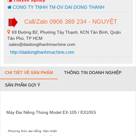
CONG TY TNHH TM-DV DAI DONG THANH
Call/Zalo 0906 389 234 - NGUYỆT
69 Đường B2, Phường Tây Thạnh, KCN Tân Bình, Quận
Tân Phú, TP HCM
sales@daidongthanhmachine.com
http://daidongthanhmachine.com
CHI TIẾT VỀ SẢN PHẨM
THÔNG TIN DOANH NGHIỆP
SẢN PHẨM GỢI Ý
Máy Đai Niềng Thùng Model EX-105 / EX105S
- Phương thức đai niềng: Hàn nhiệt