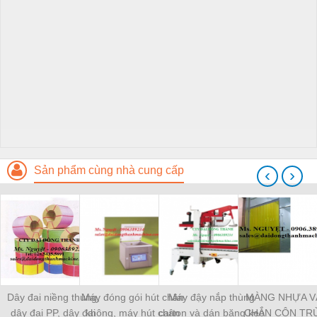
Sản phẩm cùng nhà cung cấp
‹
›
Dây đai niềng thùng,
Máy đóng gói hút chân
Máy đậy nắp thùng
MÀNG NHỰA V
dây đai PP, dây đai
không, máy hút chân
carton và dán băng keo
CHẮN CÔN TR