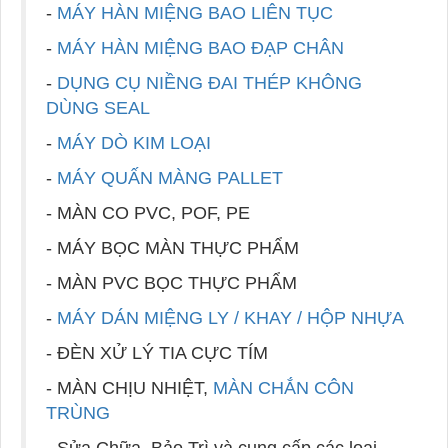
-
MÁY HÀN MIỆNG BAO LIÊN TỤC
-
MÁY HÀN MIỆNG BAO ĐẠP CHÂN
-
DỤNG CỤ NIỀNG ĐAI THÉP KHÔNG
DÙNG SEAL
-
MÁY DÒ KIM LOẠI
-
MÁY QUẤN MÀNG PALLET
- MÀN CO PVC, POF, PE
- MÁY BỌC MÀN THỰC PHẨM
- MÀN PVC BỌC THỰC PHẨM
-
MÁY DÁN MIỆNG LY / KHAY / HỘP NHỰA
- ĐÈN XỬ LÝ TIA CỰC TÍM
- MÀN CHỊU NHIỆT,
MÀN CHẮN CÔN
TRÙNG
- Sửa Chữa, Bảo Trì và cung cấp các loại