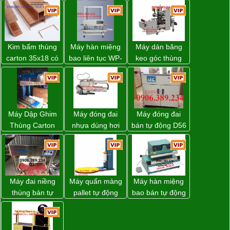
Kim bấm thùng
Máy hàn miệng
Máy dán băng
carton 35x18 có
bao liên tục WP-
keo góc thùng
sẵn giá rẻ toàn
1200V chính
carton giá tốt
quốc
hãng giá tốt
Đồng Nai
Máy Dập Ghim
Máy đóng đai
Máy đóng đai
Thùng Carton
nhựa dùng hơi
bán tự động D56
Wp-1200 Chính
khí nén WP-20
Strapack
Hãng Đài Loan
Máy đai niềng
Máy quấn màng
Máy hàn miệng
thùng bán tự
pallet tự động
bao bán tự động
động D53XS2
WP-55 chính
nhập khẩu
của hãng
hãng Wellpack
Taiwan
Strapack Nhật
giá tốt