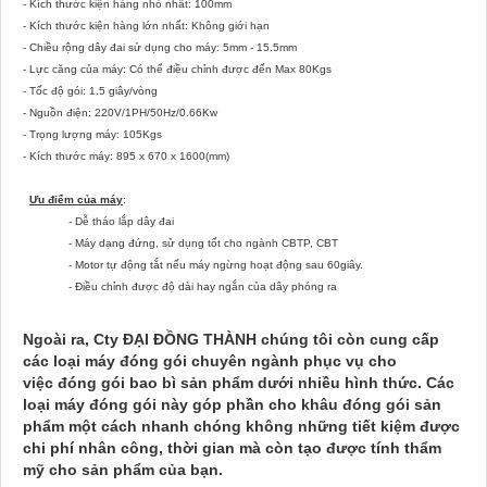
- Kích thước kiện hàng nhỏ nhất: 100mm
- Kích thước kiện hàng lớn nhất: Không giới hạn
- Chiều rộng dây đai sử dụng cho máy: 5mm - 15.5mm
- Lực căng của máy: Có thể điều chỉnh được đến Max 80Kgs
- Tốc độ gói: 1.5 giây/vòng
- Nguồn điện: 220V/1PH/50Hz/0.66Kw
- Trọng lượng máy: 105Kgs
- Kích thước máy: 895 x 670 x 1600(mm)
Ưu điểm của máy
:
- Dễ tháo lắp dây đai
-
Máy dạng đứng, sử dụng tốt cho ngành CBTP, CBT
- Motor tự động tắt nếu máy ngừng hoạt động sau 60giây.
- Điều chỉnh được độ dài hay ngắn của dây phóng ra
Ngoài ra, Cty ĐẠI ĐỒNG THÀNH chúng tôi còn cung cấp
các loại máy đóng gói chuyên ngành phục vụ cho
việc đóng gói bao bì sản phẩm dưới nhiều hình thức. Các
loại máy đóng gói này góp phần cho khâu đóng gói sản
phẩm một cách nhanh chóng không những tiết kiệm được
chi phí nhân công, thời gian mà còn tạo được tính thẩm
mỹ cho sản phẩm của bạn.