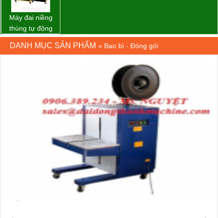
Máy đai niềng
thùng tự động
DBA-80A Đài
DANH MỤC SẢN PHẨM
»
Bao bì - Đóng gói
Loan giá rẻ