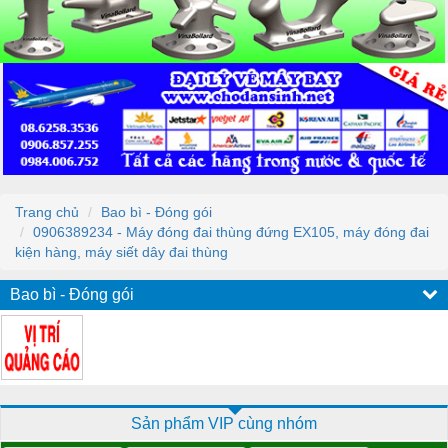
Trang chủ
Bao bì - Đóng gói
0906389234 - Máy đóng đai thùng đứng EX105, máy đóng đai
kiện hàng, máy siết dây đai thùng
Bao bì - Đóng gói
Sản phẩm VIP cùng nhóm