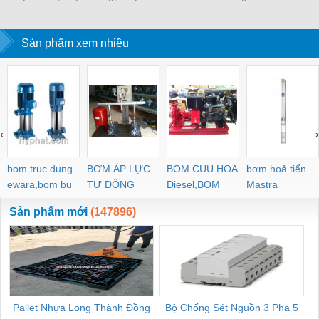
nhựa
không một buồng hút
tự động
MÀNG CHỊU N
KHO LẠNH, rèm
Sản phẩm xem nhiều
PVC
‹
›
bom truc dung
BƠM ÁP LỰC
BOM CUU HOA
bơm hoả tiển
ewara,bom bu
TỰ ĐỘNG
Diesel,BOM
Mastra
ewara
CHUA CHAY
Sản phẩm mới
(147896)
Pallet Nhựa Long Thành Đồng
Bộ Chống Sét Nguồn 3 Pha 5