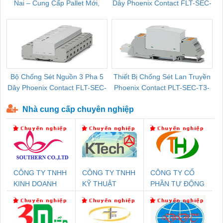
Nai – Cung Cấp Pallet Mới,
Dây Phoenix Contact FLT-SEC-
C
Pallet Cũ Giá Tốt
P-T1-3S-264/50-FM - 2909589
Bộ Chống Sét Nguồn 3 Pha 5
Thiết Bị Chống Sét Lan Truyền
B
Dây Phoenix Contact FLT-SEC-
Phoenix Contact PLT-SEC-T3-
P-T1-3S-440/35-FM - 2908264
230-FM-PT - 2907928
Nhà cung cấp chuyên nghiệp
CÔNG TY TNHH
CÔNG TY TNHH
CÔNG TY CỔ
KINH DOANH
KỸ THUẬT
PHẦN TỰ ĐỘNG
DỊCH VỤ XNK
KTECH VIỆT
TIẾN HƯNG
PHƯƠNG NAM
NAM