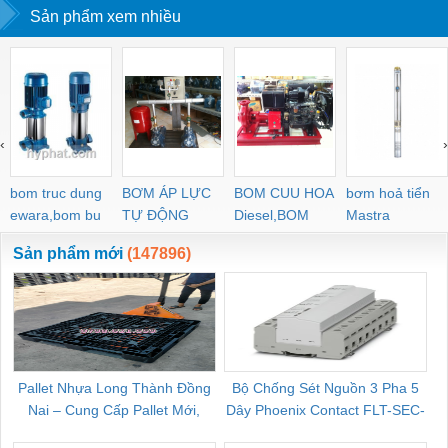
Sản phẩm xem nhiều
PVC
‹
›
bom truc dung
BƠM ÁP LỰC
BOM CUU HOA
bơm hoả tiển
ewara,bom bu
TỰ ĐỘNG
Diesel,BOM
Mastra
ewara
CHUA CHAY
Sản phẩm mới
(147896)
Pallet Nhựa Long Thành Đồng
Bộ Chống Sét Nguồn 3 Pha 5
Nai – Cung Cấp Pallet Mới,
Dây Phoenix Contact FLT-SEC-
C
Pallet Cũ Giá Tốt
P-T1-3S-264/50-FM - 2909589