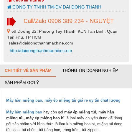
CONG TY TNHH TM-DV DAI DONG THANH
Call/Zalo 0906 389 234 - NGUYỆT
69 Đường B2, Phường Tây Thạnh, KCN Tân Bình, Quận
Tân Phú, TP HCM
sales@daidongthanhmachine.com
http://daidongthanhmachine.com
CHI TIẾT VỀ SẢN PHẨM
THÔNG TIN DOANH NGHIỆP
SẢN PHẨM GỢI Ý
Máy hàn miệng bao, máy ép miệng túi giá rẻ uy tín chất lượng
Máy hàn miệng bao
hay còn gọi
máy ép miệng túi, máy hàn
miệng túi, máy ép miệng bao bì
là loại máy chuyên dùng để đóng
gói sản phẩm với hình thức là làm kín miệng bao bì, miệng túi dạng
túi nilon, túi nhôm, túi tráng bạc, tráng kẽm, túi zipper...