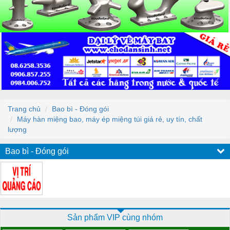
Trang chủ
Bao bì - Đóng gói
Máy hàn miệng bao, máy ép miệng túi giá rẻ, uy tín, chất
lượng
Bao bì - Đóng gói
Sản phẩm VIP cùng nhóm