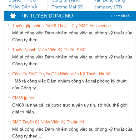
PHẦN DÂY VÀ
Thương Mại SX
company LTD
CÁP ĐIỆN
Ba Miền
TIN TUYỂN DỤNG MỚI
» Xem tất cả
THƯỢNG ĐÌNH
Tuyển gấp nhân viên Kỹ Thuật - Cty SMC Engineering
Mô tả công việc Đảm nhiệm công việc tại phòng kỹ thuật của
Công ty theo...
Tuyển Nhanh Nhân Viên Kỹ Thuật- SMC
Mô tả công việc Đảm nhiệm công việc tại phòng kỹ thuật của
Công ty theo...
Công Ty SMC Tuyển Gấp Nhân Viên Kỹ Thuật- Hà Nội
Mô tả công việc Đảm nhiệm công việc tại phòng kỹ thuật
của Công ty...
CM88 jp net
CM88 là nhà cái cá cược trực tuyến uy tín, sở hữu thế giới
giải trí hiện...
SMC Tuyển 01 Nhân Viên Kỹ Thuật-HN
Mô tả công việc Đảm nhiệm công việc tại phòng kỹ thuật của
Công ty theo...