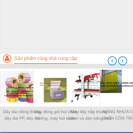
Sản phẩm cùng nhà cung cấp
‹
›
Dây đai niềng thùng,
Máy đóng gói hút chân
Máy đậy nắp thùng
MÀNG NHỰA V
dây đai PP, dây đai
không, máy hút chân
carton và dán băng keo
CHẮN CÔN TR
nhựa
không một buồng hút
tự động
MÀNG CHỊU N
KHO LẠNH, rèm