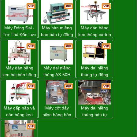
Máy Đóng Đai -
Máy hàn miệng
Máy dán băng
Trợ Thủ Đắc Lực
bao bán tự động
keo thùng carton
Cho Mọi Doanh
nhập khẩu
WP-5050RL
Nghiệp Trong
Taiwan
chính hãng
Khâu Đóng Gói
Máy dán băng
Máy đai niềng
Máy đai niềng
keo hai bên hông
thùng AS-50H
thùng tự động
thùng carton
Wellpack
DBA-80A Đài
WP-5050SA giá
Loan giá rẻ
rẻ Miền Nam
Máy gấp nắp và
Máy cột dây
Máy đai niềng
dán băng keo
nilon hàng hóa
thùng bán tự
thùng carton tự
model CY-100
động D53XS2
động WP-5050F
của hãng
giá rẻ
Strapack Nhật