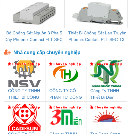
Bộ Chống Sét Nguồn 3 Pha 5
Thiết Bị Chống Sét Lan Truyền
B
Dây Phoenix Contact FLT-SEC-
Phoenix Contact PLT-SEC-T3-
P-T1-3S-440/35-FM - 2908264
230-FM-PT - 2907928
Nhà cung cấp chuyên nghiệp
CÔNG TY TNHH
CÔNG TY CỔ
Công Ty TNHH
THIẾT BỊ CÔNG
PHẦN TỰ ĐỘNG
Thiết Bị Điện
NGHIỆP NIHON
TIẾN HƯNG
Nam Quốc Thịnh
SETSUBI VIỆT
NAM
CÔNG TY CỔ
Công ty TNHH
Tan Dong Cang