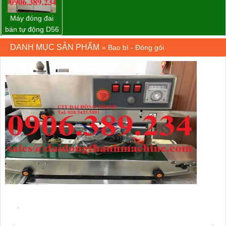
Máy đóng đai
bán tự động D56
Strapack
DANH MỤC SẢN PHẨM
»
Bao bì - Đóng gói