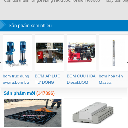
Con đội thanh răng
Tời Nâng HR-250C
Tời điện PA-500
Máy uốn ốn
Sản phẩm xem nhiều
‹
›
bom truc dung
BƠM ÁP LỰC
BOM CUU HOA
bơm hoả tiển
ewara,bom bu
TỰ ĐỘNG
Diesel,BOM
Mastra
ewara
CHUA CHAY
Sản phẩm mới
(147896)