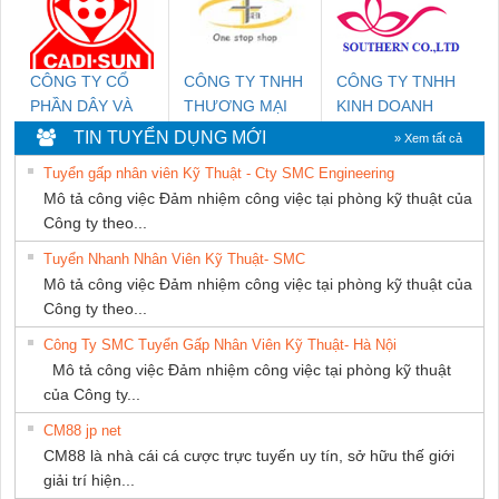
GIA HƯNG PHÁT
CÔNG TY CỔ
CÔNG TY TNHH
CÔNG TY TNHH
PHẦN DÂY VÀ
THƯƠNG MẠI
KINH DOANH
CÁP ĐIỆN
THIÊN ÂN VIỆT
DỊCH VỤ XNK
TIN TUYỂN DỤNG MỚI
» Xem tất cả
THƯỢNG ĐÌNH
NAM
PHƯƠNG NAM
Tuyển gấp nhân viên Kỹ Thuật - Cty SMC Engineering
Mô tả công việc Đảm nhiệm công việc tại phòng kỹ thuật của
Công ty theo...
Tuyển Nhanh Nhân Viên Kỹ Thuật- SMC
Mô tả công việc Đảm nhiệm công việc tại phòng kỹ thuật của
Công ty theo...
Công Ty SMC Tuyển Gấp Nhân Viên Kỹ Thuật- Hà Nội
Mô tả công việc Đảm nhiệm công việc tại phòng kỹ thuật
của Công ty...
CM88 jp net
CM88 là nhà cái cá cược trực tuyến uy tín, sở hữu thế giới
giải trí hiện...