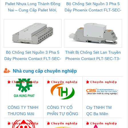
Pallet Nhựa Long Thành Đồng
Bộ Chống Sét Nguồn 3 Pha 5
Nai – Cung Cấp Pallet Mới,
Dây Phoenix Contact FLT-SEC-
C
Pallet Cũ Giá Tốt
P-T1-3S-264/50-FM - 2909589
Bộ Chống Sét Nguồn 3 Pha 5
Thiết Bị Chống Sét Lan Truyền
B
Dây Phoenix Contact FLT-SEC-
Phoenix Contact PLT-SEC-T3-
P-T1-3S-440/35-FM - 2908264
230-FM-PT - 2907928
Nhà cung cấp chuyên nghiệp
CÔNG TY TNHH
CÔNG TY CỔ
Cty TNHH TM
THƯƠNG MẠI
PHẦN TỰ ĐỘNG
QC Ba Miền
DỊCH VỤ KỸ
TIẾN HƯNG
THUẬT ĐIỆN CƠ