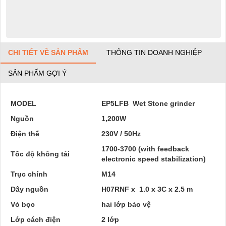
CHI TIẾT VỀ SẢN PHẨM
THÔNG TIN DOANH NGHIỆP
SẢN PHẨM GỢI Ý
MODEL
EP5LFB
Wet Stone grinder
Nguồn
1,200W
Điện thế
230V / 50Hz
1700-3700 (with feedback
Tốc độ không tải
electronic speed stabilization)
Trục chính
M14
Dây nguồn
H07RNF x
1.0 x 3C x 2.5 m
Vỏ bọc
hai lớp bảo vệ
Lớp cách điện
2 lớp