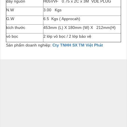
dây nguồn
H05VVF
0.75 x 2C x 3M
VDE PLUG
N.W
3.00
Kgs
G.W
6.5
Kgs ( Approcah)
kích thước
453mm (L) X 180mm (W) X
212mm(H)
vỏ bọc
2 lớp vỏ bọc / 2 lớp bảo vệ
Sản phẩm doanh nghiệp:
Cty TNHH SX TM Việt Phát