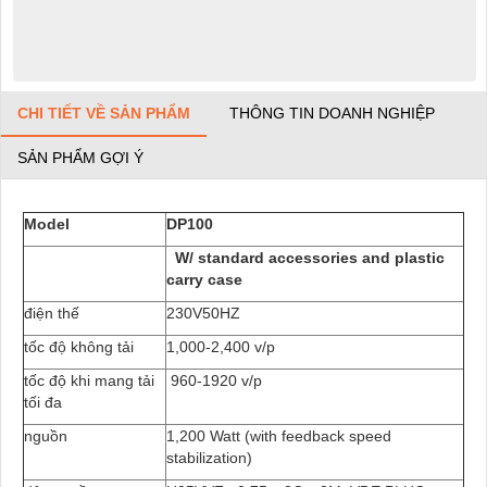
CHI TIẾT VỀ SẢN PHẨM
THÔNG TIN DOANH NGHIỆP
SẢN PHẨM GỢI Ý
Model
DP100
W/ standard accessories and plastic
carry case
điện thế
230V50HZ
tốc độ không tải
1,000-2,400 v/p
tốc độ khi mang tải
960-1920 v/p
tối đa
nguồn
1,200 Watt (with feedback speed
stabilization)