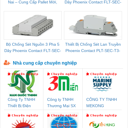
Nai – Cung Cấp Pallet Mới,
Dây Phoenix Contact FLT-SEC-
C
Pallet Cũ Giá Tốt
P-T1-3S-264/50-FM - 2909589
Bộ Chống Sét Nguồn 3 Pha 5
Thiết Bị Chống Sét Lan Truyền
B
Dây Phoenix Contact FLT-SEC-
Phoenix Contact PLT-SEC-T3-
P-T1-3S-440/35-FM - 2908264
230-FM-PT - 2907928
Nhà cung cấp chuyên nghiệp
Công Ty TNHH
Công ty TNHH
CÔNG TY TNHH
Thiết Bị Điện
Thương Mại SX
MEKONG
Nam Quốc Thịnh
Ba Miền
MARINE
SUPPLY