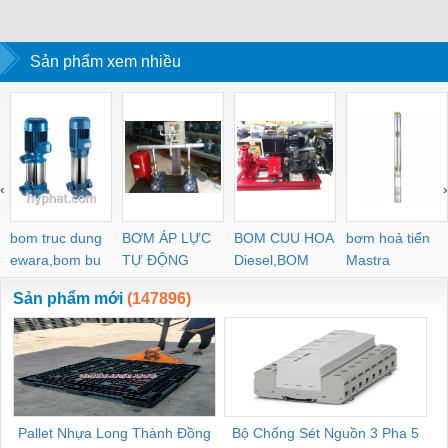
Sản phẩm xem nhiều
‹
›
bom truc dung
BƠM ÁP LỰC
BOM CUU HOA
bơm hoả tiển
ewara,bom bu
TỰ ĐỘNG
Diesel,BOM
Mastra
ewara
CHUA CHAY
Sản phẩm mới
(147896)
Pallet Nhựa Long Thành Đồng
Bộ Chống Sét Nguồn 3 Pha 5