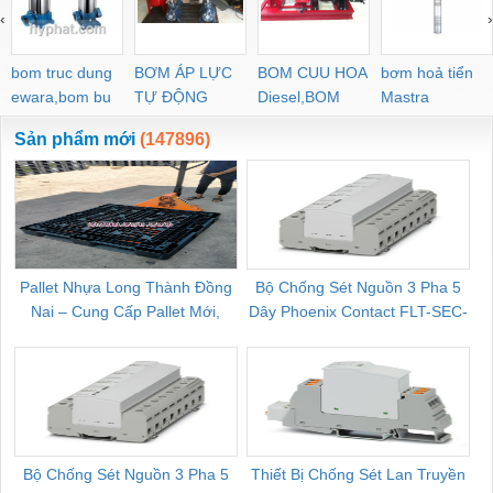
‹
›
bom truc dung
BƠM ÁP LỰC
BOM CUU HOA
bơm hoả tiển
ewara,bom bu
TỰ ĐỘNG
Diesel,BOM
Mastra
ewara
CHUA CHAY
Sản phẩm mới
(147896)
Pallet Nhựa Long Thành Đồng
Bộ Chống Sét Nguồn 3 Pha 5
Nai – Cung Cấp Pallet Mới,
Dây Phoenix Contact FLT-SEC-
C
Pallet Cũ Giá Tốt
P-T1-3S-264/50-FM - 2909589
Bộ Chống Sét Nguồn 3 Pha 5
Thiết Bị Chống Sét Lan Truyền
B