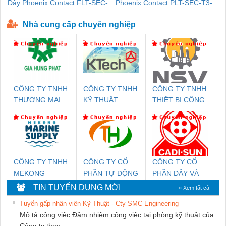
Dây Phoenix Contact FLT-SEC-
Phoenix Contact PLT-SEC-T3-
P-T1-3S-440/35-FM - 2908264
230-FM-PT - 2907928
Nhà cung cấp chuyên nghiệp
CÔNG TY TNHH
CÔNG TY TNHH
CÔNG TY TNHH
THƯƠNG MẠI
KỸ THUẬT
THIẾT BỊ CÔNG
DỊCH VỤ KỸ
KTECH VIỆT
NGHIỆP NIHON
THUẬT ĐIỆN CƠ
NAM
SETSUBI VIỆT
GIA HƯNG PHÁT
NAM
CÔNG TY TNHH
CÔNG TY CỔ
CÔNG TY CỔ
MEKONG
PHẦN TỰ ĐỘNG
PHẦN DÂY VÀ
MARINE SUPPLY
TIẾN HƯNG
CÁP ĐIỆN
TIN TUYỂN DỤNG MỚI
» Xem tất cả
THƯỢNG ĐÌNH
Tuyển gấp nhân viên Kỹ Thuật - Cty SMC Engineering
Mô tả công việc Đảm nhiệm công việc tại phòng kỹ thuật của
Công ty theo...