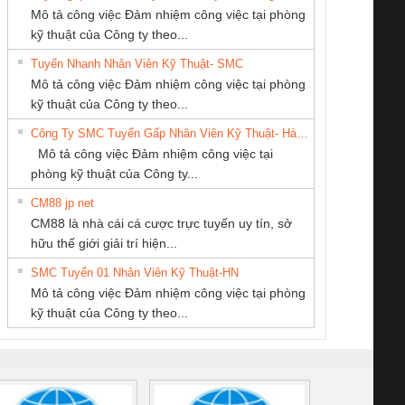
Mô tả công việc Đảm nhiệm công việc tại phòng
kỹ thuật của Công ty theo...
Tuyển Nhanh Nhân Viên Kỹ Thuật- SMC
CONG TY TNHH
Cty TNHH TM QC
CÔNG TY CỔ
 Le An Toàn
Bộ giám sát chuỗi
Bộ giám sát dòng
Bộ ng
Mô tả công việc Đảm nhiệm công việc tại phòng
TM-DV DAI DONG
Ba Miền
PHẦN TỰ ĐỘNG
enix Contact
tấm pin
điện chuỗi
ray W
kỹ thuật của Công ty theo...
THANH
TIẾN HƯNG
6960 – PSR-
TRANSCLINIC 16I+
TRANSCLINIC 16I+
BAS 
Công Ty SMC Tuyển Gấp Nhân Viên Kỹ Thuật- Hà Nội
SCP-
1K5 L (2433950000)
(2008130000)
(28
Mô tả công việc Đảm nhiệm công việc tại
/FSP/2X1/1X2
phòng kỹ thuật của Công ty...
CM88 jp net
CÔNG TY CP TỰ
Công ty TNHH
Tan Dong Cang
CM88 là nhà cái cá cược trực tuyến uy tín, sở
ĐỘNG TIẾN
Thương Mại SX
company LTD
iám sát chuỗi
Bộ chỉnh lưu nguồn
Nẹp nhôm chống
Bộ c
hữu thế giới giải trí hiện...
HƯNG
Ba Miền
tấm pin
điện TRANSCLINIC
trơn Đà Nẵng
giám 
SMC Tuyển 01 Nhân Viên Kỹ Thuật-HN
SCLINIC 16I+
BKE 1K5.4
Sola
Mô tả công việc Đảm nhiệm công việc tại phòng
 (2502520000)
(7791400879)2. Giá
TRAN
kỹ thuật của Công ty theo...
1K5.4