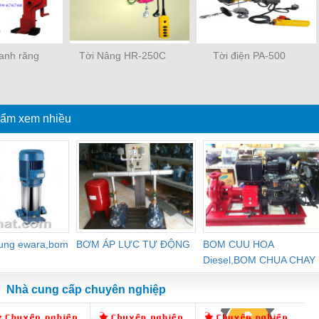
hanh răng
Tời Nâng HR-250C
Tời điện PA-500
ẩm xem nhiều
dung ewara,bom
BƠM ÁP LỰC TỰ ĐỘNG
BOM CUU HOA
Diesel,BOM CHUA CHAY
Nhà cung cấp chuyên nghiệp