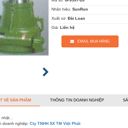
Nhãn hiệu:
SunRun
Xuất xứ:
Đài Loan
Giá:
Liên hệ
EMAIL MUA HÀNG
ẾT VỀ SẢN PHẨM
THÔNG TIN DOANH NGHIỆP
SẢ
nhật...
 doanh nghiệp:
Cty TNHH SX TM Việt Phát