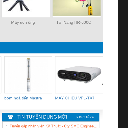
Máy uốn ống
Tời Nâng HR-600C
Pa lăng xíc
›
bơm hoả tiển Mastra
MÁY CHIẾU VPL-TX7
BOM DINH
WHITE
TIN TUYỂN DỤNG MỚI
» Xem tất cả
Tuyển gấp nhân viên Kỹ Thuật - Cty SMC Engineering