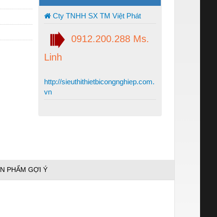
Cty TNHH SX TM Việt Phát
0912.200.288 Ms.
Linh
http://sieuthithietbicongnghiep.com.
vn
N PHẨM GỢI Ý