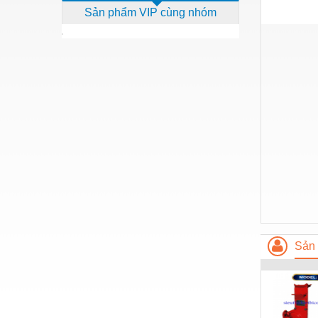
Sản phẩm VIP cùng nhóm
Dịch vụ - Thi công
Điện công nghiệp
Điện gia dụng
Điện Lạnh
Đóng tàu Thiết bị
Đúc chính xác Thiết bị
Dụng cụ cầm tay
Dụng cụ cắt gọt
Dụng cụ điện
Dụng cụ đo
Sản 
Gỗ - Trang thiết bị
Hàn cắt - Thiết bị