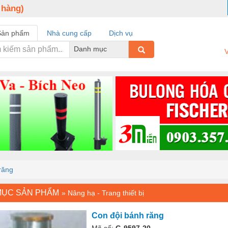
 hàng)
Sản phẩm
Nhà cung cấp
Dịch vụ
Danh mục
V
răng
MỤC SẢN PHẨM
»
Nâng hạ - Trang thiết bị
Con đội bánh răng
Mã số:
G-9597-20