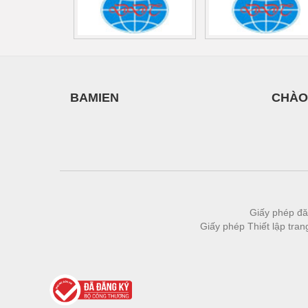
Thiết bị làm sạch
Thiết bị sơn - Sơn
Thiết bị nhà bếp
Thiết bị nhiệt
BAMIEN
CHÀO
Thiêt bị PCCC
Thiết bị truyền động
Thiết bị văn phòng
Thiết bị viễn thông
Thủy lực-Thiết bị
Giấy phép đă
Giấy phép Thiết lập tra
Thủy sản - Trang thiết bị
Tự động hoá
Van - Co các loại
Vật liệu mài mòn