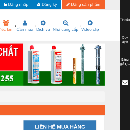
Đăng nhập
Đăng ký
Đăng sản phẩm
Tin tức
iệc làm
Cần mua
Dịch vụ
Nhà cung cấp
Video clip
Quy
định
Bảng
giá QC
LIÊN HỆ MUA HÀNG