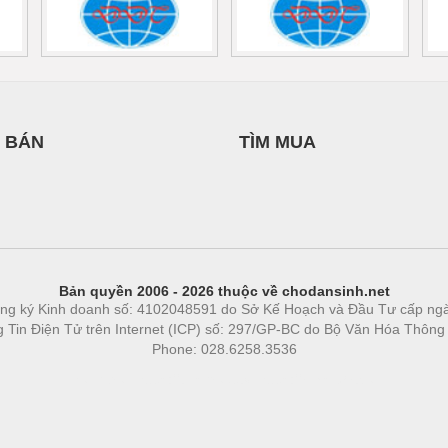
 BÁN
TÌM MUA
Bản quyền 2006 - 2026 thuộc về chodansinh.net
ng ký Kinh doanh số: 4102048591 do Sở Kế Hoạch và Đầu Tư cấp ng
ng Tin Điện Tử trên Internet (ICP) số: 297/GP-BC do Bộ Văn Hóa Thông
Phone: 028.6258.3536
Phòng trọ
|
https://bdsgroup.vn
https://kqxs123.com