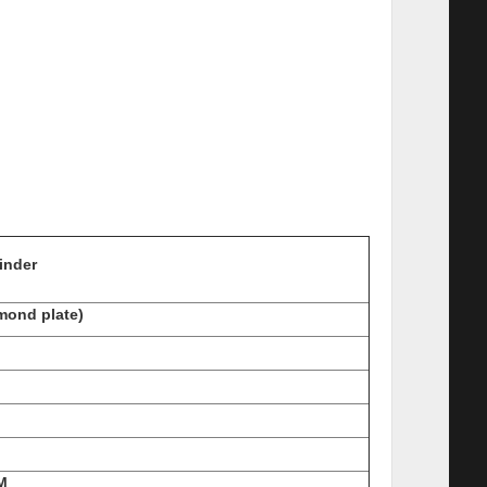
inder
mond plate)
M