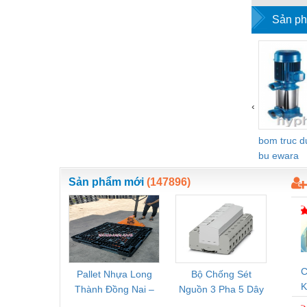
Sản ph
Vật liệu xây dựng
Vòng bi - Bạc đạn
Xe hơi - Phụ tùng
Xe máy - Phụ tùng
‹
Xe tải - phụ tùng
bom truc 
Y khoa - Trang thiết bị
bu ewara
Sản phẩm mới
(147896)
C
Pallet Nhựa Long
Bộ Chống Sét
Rơ Le 
K
Thành Đồng Nai –
Nguồn 3 Pha 5 Dây
Phoe
V
Cung Cấp Pallet
Phoenix Contact
PSR-