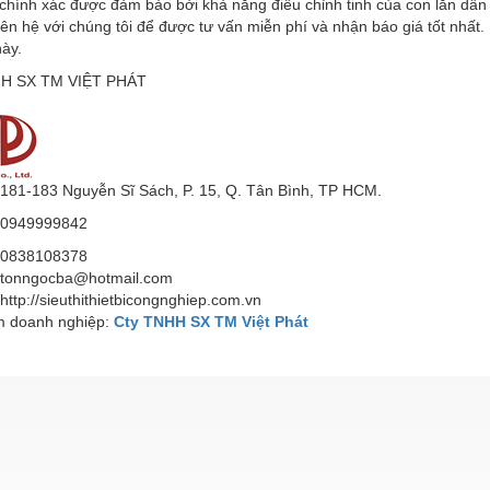
 chính xác được đảm bảo bởi khả năng điều chỉnh tinh của con lăn dẫ
liên hệ với chúng tôi để được tư vấn miễn phí và nhận báo giá tốt nhấ
này.
H SX TM VIỆT PHÁT
181-183 Nguyễn Sĩ Sách, P. 15, Q. Tân Bình, TP HCM.
0949999842
0838108378
tonngocba@hotmail.com
http://sieuthithietbicongnghiep.com.vn
 doanh nghiệp:
Cty TNHH SX TM Việt Phát