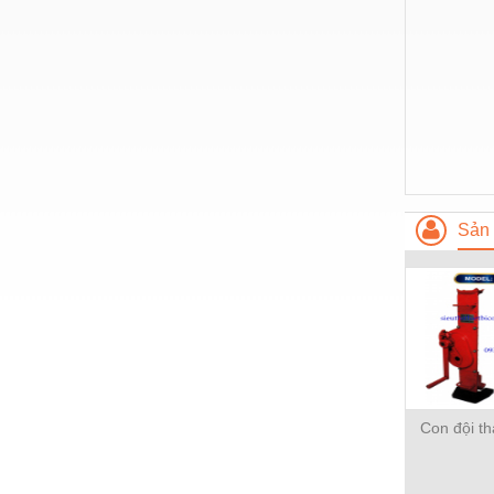
Thiết bị làm sạch
Thiết bị sơn - Sơn
Thiết bị nhà bếp
Thiết bị nhiệt
Thiêt bị PCCC
Thiết bị truyền động
Sản 
Thiết bị văn phòng
Thiết bị viễn thông
Thủy lực-Thiết bị
Thủy sản - Trang thiết bị
Tự động hoá
Con đội t
Van - Co các loại
Vật liệu mài mòn