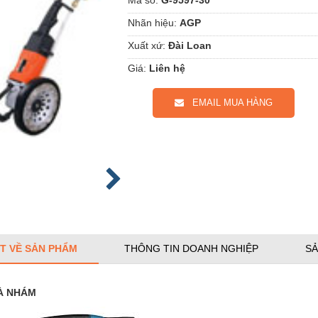
Nhãn hiệu:
AGP
Xuất xứ:
Đài Loan
Giá:
Liên hệ
EMAIL MUA HÀNG
ẾT VỀ SẢN PHẨM
THÔNG TIN DOANH NGHIỆP
SẢ
À NHÁM