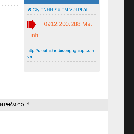
Cty TNHH SX TM Việt Phát
0912.200.288 Ms.
Linh
http://sieuthithietbicongnghiep.com.
vn
N PHẨM GỢI Ý