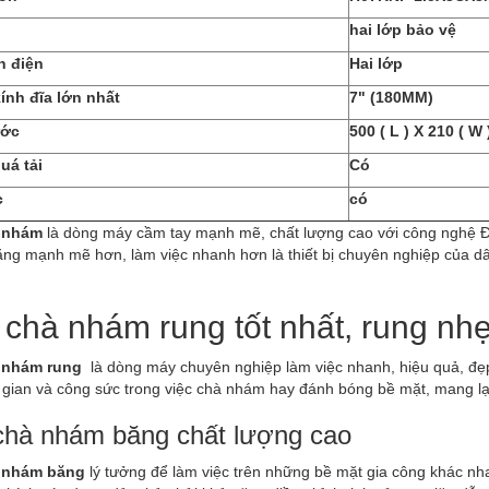
hai lớp bảo vệ
h điện
Hai lớp
nh đĩa lớn nhất
7" (180MM)
ước
500 ( L ) X 210 ( W 
uá tải
Có
c
có
 nhám
là dòng máy cầm tay mạnh mẽ, chất lượng cao với công nghệ Đứ
ăng mạnh mẽ hơn, làm việc nhanh hơn là thiết bị chuyên nghiệp của d
chà nhám rung tốt nhất, rung nh
 nhám rung
là dòng máy chuyên nghiệp làm việc nhanh, hiệu quả, đẹp 
 gian và công sức trong việc chà nhám hay đánh bóng bề mặt, mang lại 
hà nhám băng chất lượng cao
 nhám băng
lý tưởng để làm việc trên những bề mặt gia công khác nha