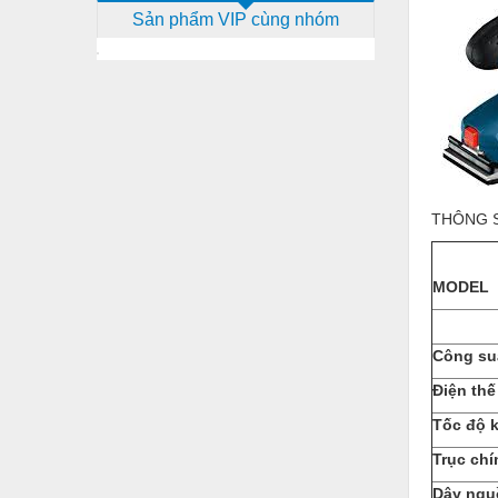
Sản phẩm VIP cùng nhóm
Dịch vụ - Thi công
Điện công nghiệp
Điện gia dụng
Điện Lạnh
Đóng tàu Thiết bị
THÔNG 
Đúc chính xác Thiết bị
Dụng cụ cầm tay
MODEL
Dụng cụ cắt gọt
Dụng cụ điện
Công su
Dụng cụ đo
Điện thế
Gỗ - Trang thiết bị
Tốc độ k
Trục chí
Hàn cắt - Thiết bị
Dây ngu