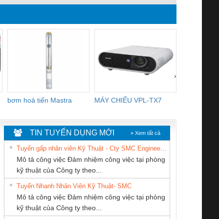
›
bơm hoả tiển Mastra
MÁY CHIẾU VPL-TX7
BOM DINH
WHITE
TIN TUYỂN DỤNG MỚI
» Xem tất cả
Tuyển gấp nhân viên Kỹ Thuật - Cty SMC Engineering
Mô tả công việc Đảm nhiệm công việc tại phòng
kỹ thuật của Công ty theo...
Tuyển Nhanh Nhân Viên Kỹ Thuật- SMC
CÔNG TY TNHH
CONG TY TNHH
CÔNG TY CP TỰ
 Le An Toàn
Bộ giám sát chuỗi
Bộ giám sát dòng
Bộ ng
Mô tả công việc Đảm nhiệm công việc tại phòng
THIẾT BỊ CÔNG
TM-DV DAI DONG
ĐỘNG TIẾN
enix Contact
tấm pin
điện chuỗi
ray W
kỹ thuật của Công ty theo...
NGHIỆP NIHON
THANH
HƯNG
6960 – PSR-
TRANSCLINIC 16I+
TRANSCLINIC 16I+
BAS 