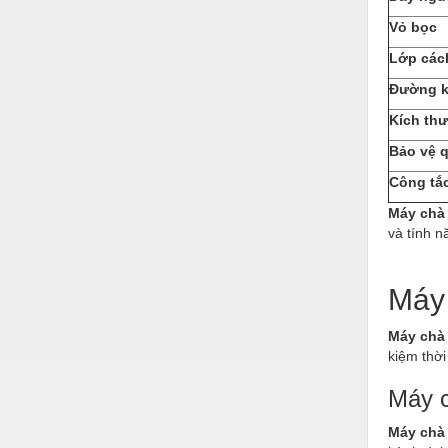
Hóa chất-Trang thiết bị
Vỏ bọc
Kệ công nghiệp
Lớp các
Khí nén - Thiết bị
Đường kí
Khuôn mẫu - Phụ tùng
Kích th
Lọc công nghiệp
Bảo vệ q
Công tắ
Máy công cụ - Phụ tùng
Máy chà
Mỏ - Trang thiết bị
và tính n
Mô tơ - Hộp số
Máy 
Môi trường - Thiết bị
Nâng hạ - Trang thiết bị
Máy chà
kiệm thời
Nội - Ngoại thất - văn phòng
Máy c
Nồi hơi - Trang thiết bị
Máy chà
Nông nghiệp - Thiết bị