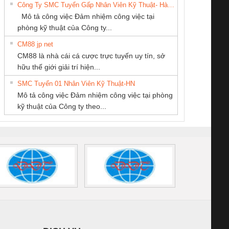
Công Ty SMC Tuyển Gấp Nhân Viên Kỹ Thuật- Hà Nội
SETSUBI VIỆT
SCP-
1K5 L (2433950000)
(2008130000)
(28
Mô tả công việc Đảm nhiệm công việc tại
NAM
/FSP/2X1/1X2
phòng kỹ thuật của Công ty...
CM88 jp net
CÔNG TY TNHH
Tan Dong Cang
CÔNG TY TNHH
CM88 là nhà cái cá cược trực tuyến uy tín, sở
MEKONG MARINE
company LTD
THƯƠNG MẠI
iám sát chuỗi
Bộ chỉnh lưu nguồn
Nẹp nhôm chống
Bộ c
hữu thế giới giải trí hiện...
SUPPLY
DỊCH VỤ KỸ
tấm pin
điện TRANSCLINIC
trơn Đà Nẵng
giám 
THUẬT ĐIỆN CƠ
SMC Tuyển 01 Nhân Viên Kỹ Thuật-HN
SCLINIC 16I+
BKE 1K5.4
Sola
GIA HƯNG PHÁT
Mô tả công việc Đảm nhiệm công việc tại phòng
 (2502520000)
(7791400879)2. Giá
TRAN
kỹ thuật của Công ty theo...
1K5.4