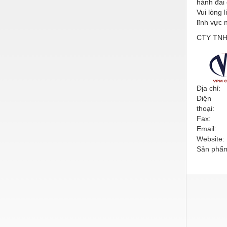
hành đai
Vui lòng 
Nước-Vật tư thiết bị
lĩnh vực 
Phốt cơ khí
CTY TNH
Sắt, thép, inox các loại
Thí nghiệm-Trang thiết bị
Thiết bị chiếu sáng
Địa chỉ:
Điện
Thiết bị chống sét
thoại:
Fax:
Thiết bị an ninh
Email:
Website:
Thiết bị công nghiệp
Sản phẩm
Thiết bị công trình
Thiết bị điện
Thiết bị giáo dục
Thiết bị khác