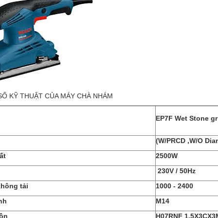
SỐ KỸ THUẬT CỦA MÁY CHÀ NHÁM
EP7F Wet Stone gr
(W/PRCD ,W/O Dia
ất
2500W
230V / 50Hz
hông tải
1000 - 2400
nh
M14
ồn
H07RNF 1.5X3CX3