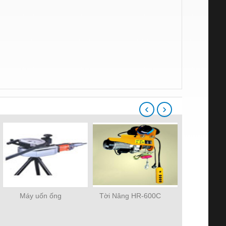
‹
›
Máy uốn ống
Tời Nâng HR-600C
Pa lăng xíc