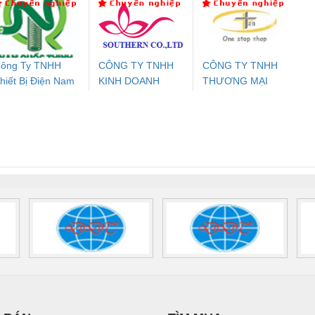
24DC-SP -
24UC/ESL4/3X1/1X2/B
PROFIBUS/12MB -
700578
- 2981059
2708863
24DC
ông Ty TNHH
CÔNG TY TNHH
CÔNG TY TNHH
hiết Bị Điện Nam
KINH DOANH
THƯƠNG MẠI
ưu Điện AC
Mô-đun Ắc Quy UPS
Rơ Le An Toàn
Bộ g
uốc Thịnh
DỊCH VỤ XNK
THIÊN ÂN VIỆT
 Suất Cao
Phoenix Contact
Phoenix Contact
PHƯƠNG NAM
NAM
nix Contact
QUINT-HP-
2981059 – PSR-
TRAN
INT-HP-
BAT/PB/48DC/7.0AH/PT
SCP-
1K5 H
0AC/2.5KVA/PT
- 1133819
24UC/ESL4/3X1/1X2/B
 1136815