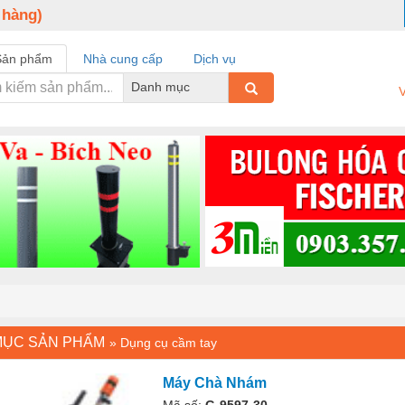
 hàng)
Sản phẩm
Nhà cung cấp
Dịch vụ
Danh mục
V
MỤC SẢN PHẨM
»
Dụng cụ cầm tay
Máy Chà Nhám
Mã số:
G-9597-30