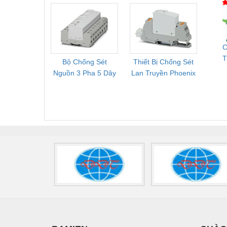
Mới, Pallet Cũ Giá
FLT-SEC-P-T1-3S-
1NC-
Tốt
264/50-FM -
2
2909589
C
T
Bộ Chống Sét
Thiết Bị Chống Sét
Bộ L
Q
Nguồn 3 Pha 5 Dây
Lan Truyền Phoenix
Công
Phoenix Contact
Contact PLT-SEC-
Phoe
FLT-SEC-P-T1-3S-
T3-230-FM-PT -
QU
440/35-FM -
2907928
UPS/23
2908264
-