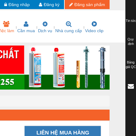
Đăng nhập
Đăng ký
Đăng sản phẩm
Tin tức
iệc làm
Cần mua
Dịch vụ
Nhà cung cấp
Video clip
Quy
định
Bảng
giá QC
LIÊN HỆ MUA HÀNG