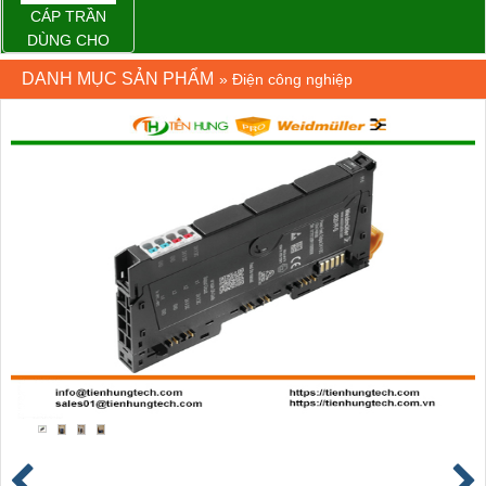
CÁP TRẦN
DÙNG CHO
ĐƯỜNG DÂY
DANH MỤC SẢN PHẨM
»
Điện công nghiệp
TẢI ĐIỆN TRÊN
KHÔNG