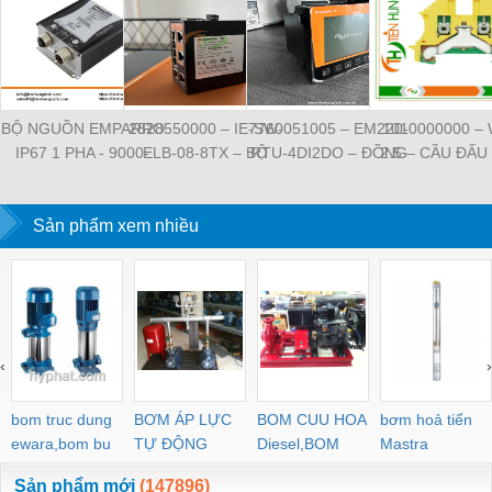
BỘ NGUỒN EMPARRO
2828550000 – IE-SW-
7760051005 – EM220-
1010000000 –
IP67 1 PHA - 9000-
ELB-08-8TX – BỘ
RTU-4DI2DO – ĐỒNG
2.5 – CẦU ĐẤU
11112-1962020 -
CHIA MẠNG 8 CỔNG
HỒ ĐO DÒNG ĐIỆN,
NỐI ĐẤT –
EMPARRO IP67
RJ45 – WEIDMULLER
ĐO ĐIỆN ÁP –
WEIDMULLE
POWER SUPPLY 1-
Sản phẩm xem nhiều
WEIDMULLER
TIENHUNGTE
PHASE
‹
›
bom truc dung
BƠM ÁP LỰC
BOM CUU HOA
bơm hoả tiển
ewara,bom bu
TỰ ĐỘNG
Diesel,BOM
Mastra
ewara
CHUA CHAY
Sản phẩm mới
(147896)