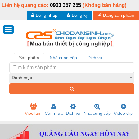
Liên hệ quảng cáo:
0903 357 255
(Không bán hàng)
Đăng nhập
Đăng ký
Đăng sản phẩm
Sản phẩm
Nhà cung cấp
Dịch vụ
Danh mục
Việc làm
Cần mua
Dịch vụ
Nhà cung cấp
Video clip