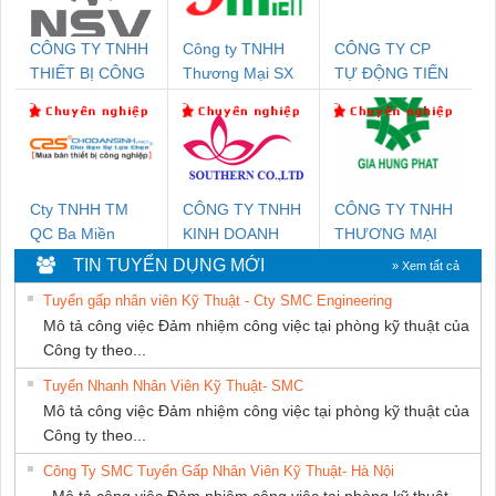
CÔNG TY TNHH
Công ty TNHH
CÔNG TY CP
THIẾT BỊ CÔNG
Thương Mại SX
TỰ ĐỘNG TIẾN
NGHIỆP NIHON
Ba Miền
HƯNG
SETSUBI VIỆT
NAM
Cty TNHH TM
CÔNG TY TNHH
CÔNG TY TNHH
QC Ba Miền
KINH DOANH
THƯƠNG MẠI
DỊCH VỤ XNK
DỊCH VỤ KỸ
TIN TUYỂN DỤNG MỚI
» Xem tất cả
PHƯƠNG NAM
THUẬT ĐIỆN CƠ
Tuyển gấp nhân viên Kỹ Thuật - Cty SMC Engineering
GIA HƯNG
Mô tả công việc Đảm nhiệm công việc tại phòng kỹ thuật của
PHÁT
Công ty theo...
Tuyển Nhanh Nhân Viên Kỹ Thuật- SMC
Mô tả công việc Đảm nhiệm công việc tại phòng kỹ thuật của
Công ty theo...
Công Ty SMC Tuyển Gấp Nhân Viên Kỹ Thuật- Hà Nội