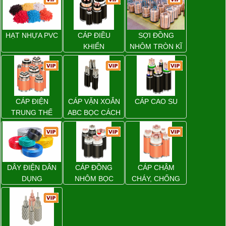
HẠT NHỰA PVC
CÁP ĐIỀU
SỢI ĐỒNG
KHIỂN
NHÔM TRÒN KĨ
THUẬT ĐIỆN
CÁP ĐIỆN
CÁP VẶN XOẮN
CÁP CAO SU
TRUNG THẾ
ABC BỌC CÁCH
ĐIỆN XLPE
DÂY ĐIỆN DÂN
CÁP ĐỒNG
CÁP CHẬM
DỤNG
NHÔM BỌC
CHÁY, CHỐNG
CHÁY