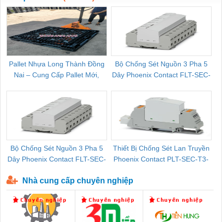
Pallet Nhựa Long Thành Đồng
Bộ Chống Sét Nguồn 3 Pha 5
Nai – Cung Cấp Pallet Mới,
Dây Phoenix Contact FLT-SEC-
C
Pallet Cũ Giá Tốt
P-T1-3S-264/50-FM - 2909589
Bộ Chống Sét Nguồn 3 Pha 5
Thiết Bị Chống Sét Lan Truyền
B
Dây Phoenix Contact FLT-SEC-
Phoenix Contact PLT-SEC-T3-
P-T1-3S-440/35-FM - 2908264
230-FM-PT - 2907928
Nhà cung cấp chuyên nghiệp