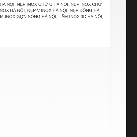
HÀ NỘI, NẸP INOX CHỮ U HÀ NỘI, NẸP INOX CHỮ
 INOX HÀ NỘI, NẸP V INOX HÀ NỘI, NẸP ĐỒNG HÀ
ẤM INOX GỢN SÓNG HÀ NỘI, TẤM INOX 3D HÀ NỘI,