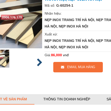
Mã số:
G-60254-1
Nhãn hiệu:
NẸP INOX TRANG TRÍ HÀ NỘI, NẸP TR
HÀ NỘI, NẸP INOX HÀ NỘI
Xuất xứ:
NẸP INOX TRANG TRÍ HÀ NỘI, NẸP TR
HÀ NỘI, NẸP INOX HÀ NỘI
Giá:
86,000
vnđ
EMAIL MUA HÀNG
ẾT VỀ SẢN PHẨM
THÔNG TIN DOANH NGHIỆP
SẢ