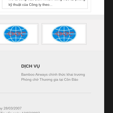
kỹ thuật của Công ty theo...
1K5.4
DỊCH VỤ
Bamboo Airways chính thức khai trương
Phòng chờ Thương gia tại Côn Đảo
ày 28/03/2007