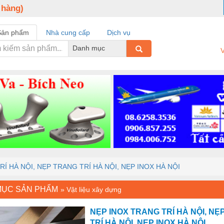
 hàng)
Sản phẩm
Nhà cung cấp
Dịch vụ
Danh mục
V
Í HÀ NỘI, NẸP TRANG TRÍ HÀ NỘI, NẸP INOX HÀ NỘI
MỤC SẢN PHẨM
»
Vật liệu xây dựng
NẸP INOX TRANG TRÍ HÀ NỘI, N
TRÍ HÀ NỘI, NẸP INOX HÀ NỘI