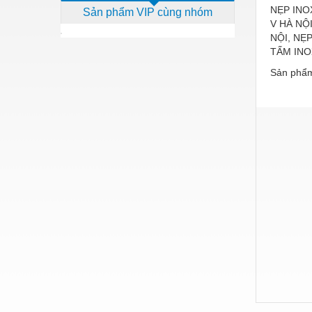
NẸP INO
Sản phẩm VIP cùng nhóm
Dịch vụ - Thi công
V HÀ NỘ
NỘI, NẸ
Điện công nghiệp
TẤM INO
Điện gia dụng
Sản phẩm
Điện Lạnh
Đóng tàu Thiết bị
Đúc chính xác Thiết bị
Dụng cụ cầm tay
Dụng cụ cắt gọt
Dụng cụ điện
Dụng cụ đo
Gỗ - Trang thiết bị
Hàn cắt - Thiết bị