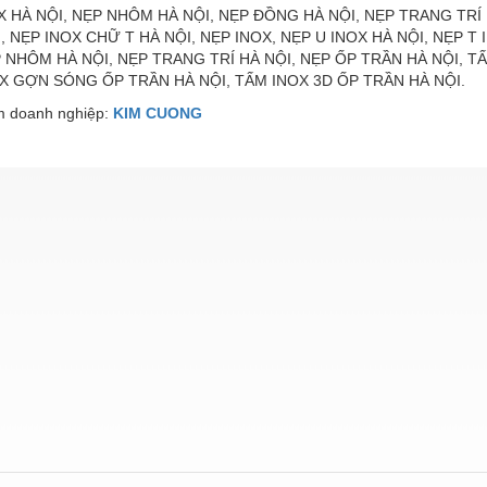
X HÀ NỘI, NẸP NHÔM HÀ NỘI, NẸP ĐỒNG HÀ NỘI, NẸP TRANG TRÍ 
I, NẸP INOX CHỮ T HÀ NỘI, NẸP INOX, NẸP U INOX HÀ NỘI, NẸP T
P NHÔM HÀ NỘI, NẸP TRANG TRÍ HÀ NỘI, NẸP ỐP TRẦN HÀ NỘI, T
X GỢN SÓNG ỐP TRẦN HÀ NỘI, TẤM INOX 3D ỐP TRẦN HÀ NỘI.
 doanh nghiệp:
KIM CUONG