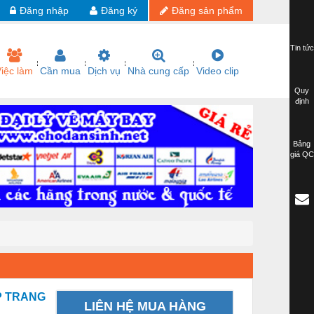
Đăng nhập
Đăng ký
Đăng sản phẩm
Tin tức
iệc làm
Cần mua
Dịch vụ
Nhà cung cấp
Video clip
Quy
định
Bảng
giá QC
ẸP TRANG
LIÊN HỆ MUA HÀNG