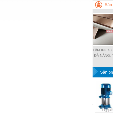
Hóa chất-Trang thiết bị
Sản 
Kệ công nghiệp
Khí nén - Thiết bị
Khuôn mẫu - Phụ tùng
Lọc công nghiệp
Máy công cụ - Phụ tùng
TẤM INOX 
ĐÀ NẴNG, 
Mỏ - Trang thiết bị
3D ĐÀ NẴ
Mô tơ - Hộp số
INOX ỐP 
Sản ph
NẴ
Môi trường - Thiết bị
Nâng hạ - Trang thiết bị
Nội - Ngoại thất - văn phòng
Nồi hơi - Trang thiết bị
‹
Nông nghiệp - Thiết bị