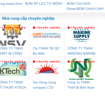
dung ewara,bom
BƠM ÁP LỰC TỰ ĐỘNG
BOM CUU HOA
Diesel,BOM CHUA CHAY
Nhà cung cấp chuyên nghiệp
ÔNG TY TNHH
Cty TNHH TM QC
CÔNG TY TNHH
Đệm An Toàn
Rơ Le An Toàn
Bộ Lặp Tín Hiệu
Rơ
HIẾT BỊ CÔNG
Ba Miền
MEKONG MARINE
nix Contact
Phoenix Contact
PROFIBUS Phoenix
Pho
GHIỆP NIHON
SUPPLY
PC20-1NO-
PSR-SCP-
Contact PSI-REP-
298
ETSUBI VIỆT
24DC-SP -
24UC/ESL4/3X1/1X2/B
PROFIBUS/12MB -
NAM
700578
- 2981059
2708863
24DC
ÔNG TY TNHH
Tan Dong Cang
Công Ty TNHH
Ỹ THUẬT KTECH
company LTD
Thiết Bị Điện Nam
ưu Điện AC
Mô-đun Ắc Quy UPS
Rơ Le An Toàn
Bộ g
IỆT NAM
Quốc Thịnh
 Suất Cao
Phoenix Contact
Phoenix Contact
nix Contact
QUINT-HP-
2981059 – PSR-
TRAN
INT-HP-
BAT/PB/48DC/7.0AH/PT
SCP-
1K5 H