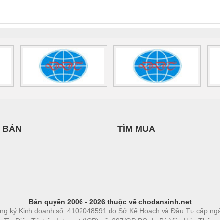
0AC/2.5KVA/PT
- 1133819
24UC/ESL4/3X1/1X2/B
 1136815
 BÁN
TÌM MUA
Bản quyền 2006 - 2026 thuộc về chodansinh.net
ng ký Kinh doanh số: 4102048591 do Sở Kế Hoạch và Đầu Tư cấp ng