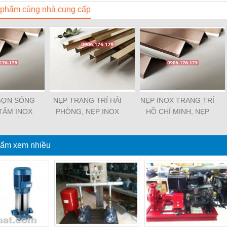
phẩm cùng nhà cung cấp
GỢN SÓNG
NẸP TRANG TRÍ HẢI
NẸP INOX TRANG TRÍ
TẤM INOX
PHÒNG, NẸP INOX
HỒ CHÍ MINH, NẸP
NG, TẤM
TRANG TRÍ HẢI
TRANG TRÍ HỒ CHÍ
TRẦN ĐÀ
PHÒNG, NẸP ỐP
MINH, NẸP ỐP TRẦN
ẩm xem nhiều
NG
TRẦN HẢI PHÒNG
HỒ CHÍ MINH