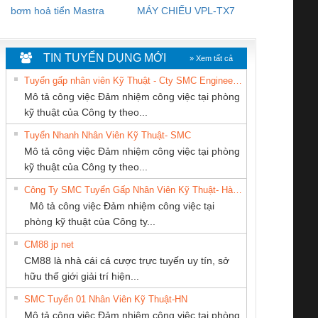
bơm hoả tiển Mastra
MÁY CHIẾU VPL-TX7
BOM DINH
WHITE
TIN TUYỂN DỤNG MỚI
» Xem tất cả
Tuyển gấp nhân viên Kỹ Thuật - Cty SMC Engineering
Mô tả công việc Đảm nhiệm công việc tại phòng
kỹ thuật của Công ty theo...
Tuyển Nhanh Nhân Viên Kỹ Thuật- SMC
CÔNG TY TNHH
CÔNG TY CP TỰ
Công ty TNHH
 Le An Toàn
Bộ giám sát chuỗi
Bộ giám sát dòng
Bộ ng
Mô tả công việc Đảm nhiệm công việc tại phòng
THƯƠNG MẠI
ĐỘNG TIẾN
Thương Mại SX
enix Contact
tấm pin
điện chuỗi
ray W
kỹ thuật của Công ty theo...
DỊCH VỤ KỸ
HƯNG
Ba Miền
6960 – PSR-
TRANSCLINIC 16I+
TRANSCLINIC 16I+
BAS 
Công Ty SMC Tuyển Gấp Nhân Viên Kỹ Thuật- Hà Nội
THUẬT ĐIỆN CƠ
SCP-
1K5 L (2433950000)
(2008130000)
(28
Mô tả công việc Đảm nhiệm công việc tại
GIA HƯNG PHÁT
/FSP/2X1/1X2
phòng kỹ thuật của Công ty...
CM88 jp net
CÔNG TY CỔ
CÔNG TY TNHH
CÔNG TY TNHH
CM88 là nhà cái cá cược trực tuyến uy tín, sở
PHẦN TỰ ĐỘNG
THƯƠNG MẠI
KINH DOANH
iám sát chuỗi
Bộ chỉnh lưu nguồn
Nẹp nhôm chống
Bộ c
hữu thế giới giải trí hiện...
TIẾN HƯNG
THIÊN ÂN VIỆT
DỊCH VỤ XNK
tấm pin
điện TRANSCLINIC
trơn Đà Nẵng
giám 
NAM
PHƯƠNG NAM
SMC Tuyển 01 Nhân Viên Kỹ Thuật-HN
SCLINIC 16I+
BKE 1K5.4
Sola
Mô tả công việc Đảm nhiệm công việc tại phòng
 (2502520000)
(7791400879)2. Giá
TRAN