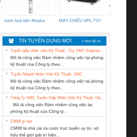
›
bơm hoả tiển Mastra
MÁY CHIẾU VPL-TX7
BOM DINH
WHITE
TIN TUYỂN DỤNG MỚI
» Xem tất cả
Tuyển gấp nhân viên Kỹ Thuật - Cty SMC Engineering
Mô tả công việc Đảm nhiệm công việc tại phòng
kỹ thuật của Công ty theo...
Tuyển Nhanh Nhân Viên Kỹ Thuật- SMC
CÔNG TY CỔ
Công Ty TNHH
Công ty TNHH
 Le An Toàn
Bộ giám sát chuỗi
Bộ giám sát dòng
Bộ ng
Mô tả công việc Đảm nhiệm công việc tại phòng
PHẦN DÂY VÀ
Thiết Bị Điện Nam
Thương Mại SX
enix Contact
tấm pin
điện chuỗi
ray W
kỹ thuật của Công ty theo...
CÁP ĐIỆN
Quốc Thịnh
Ba Miền
6960 – PSR-
TRANSCLINIC 16I+
TRANSCLINIC 16I+
BAS 
Công Ty SMC Tuyển Gấp Nhân Viên Kỹ Thuật- Hà Nội
THƯỢNG ĐÌNH
SCP-
1K5 L (2433950000)
(2008130000)
(28
Mô tả công việc Đảm nhiệm công việc tại
/FSP/2X1/1X2
phòng kỹ thuật của Công ty...
CM88 jp net
CÔNG TY TNHH
CÔNG TY CỔ
Cty TNHH TM QC
CM88 là nhà cái cá cược trực tuyến uy tín, sở
THIẾT BỊ CÔNG
PHẦN TỰ ĐỘNG
Ba Miền
iám sát chuỗi
Bộ chỉnh lưu nguồn
Nẹp nhôm chống
Bộ c
hữu thế giới giải trí hiện...
NGHIỆP NIHON
TIẾN HƯNG