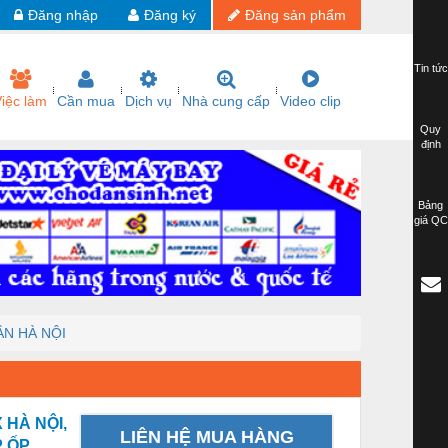
Đăng nhập
Đăng ký
Đăng sản phẩm
Tin tức
iệc làm
Cần mua
Dịch vụ
Nhà cung cấp
Video clip
Quy
định
Bảng
giá QC
ẦN HÀ NỘI
 HÀ NỘI,
LIÊN HỆ MUA HÀNG
P ỐP