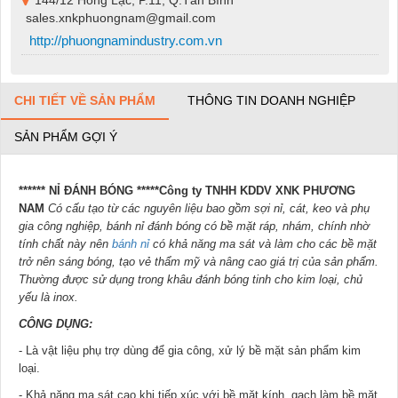
144/12 Hồng Lạc, P.11, Q.Tân Bình
sales.xnkphuongnam@gmail.com
http://phuongnamindustry.com.vn
CHI TIẾT VỀ SẢN PHẨM
THÔNG TIN DOANH NGHIỆP
SẢN PHẨM GỢI Ý
****** NỈ ĐÁNH BÓNG ***
**Công ty TNHH KDDV XNK PHƯƠNG
NAM
Có cấu tạo từ các nguyên liệu bao gồm sợi nỉ, cát, keo và phụ
gia công nghiệp, bánh nỉ đánh bóng có bề mặt ráp, nhám, chính nhờ
tính chất này nên
bánh nỉ
có khả năng ma sát và làm cho các bề mặt
trở nên sáng bóng, tạo vẻ thẩm mỹ và nâng cao giá trị của sản phẩm.
Thường được sử dụng trong khâu đánh bóng tinh cho kim loại, chủ
yếu là inox.
CÔNG DỤNG:
- Là vật liệu phụ trợ dùng để gia công, xử lý bề mặt sản phẩm kim
loại.
- Khả năng ma sát cao khi tiếp xúc với bề mặt kính, gạch làm bề mặt