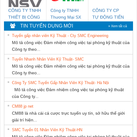
CÔNG TY TNHH
Công ty TNHH
CÔNG TY CP
THIẾT BỊ CÔNG
Thương Mại SX
TỰ ĐỘNG TIẾN
NGHIỆP NIHON
Ba Miền
HƯNG
TIN TUYỂN DỤNG MỚI
» Xem tất cả
SETSUBI VIỆT
Tuyển gấp nhân viên Kỹ Thuật - Cty SMC Engineering
NAM
Mô tả công việc Đảm nhiệm công việc tại phòng kỹ thuật của
Công ty theo...
Tuyển Nhanh Nhân Viên Kỹ Thuật- SMC
Mô tả công việc Đảm nhiệm công việc tại phòng kỹ thuật của
Công ty theo...
Công Ty SMC Tuyển Gấp Nhân Viên Kỹ Thuật- Hà Nội
Mô tả công việc Đảm nhiệm công việc tại phòng kỹ thuật
của Công ty...
CM88 jp net
CM88 là nhà cái cá cược trực tuyến uy tín, sở hữu thế giới
giải trí hiện...
SMC Tuyển 01 Nhân Viên Kỹ Thuật-HN
Mô tả công việc Đảm nhiệm công việc tại phòng kỹ thuật của