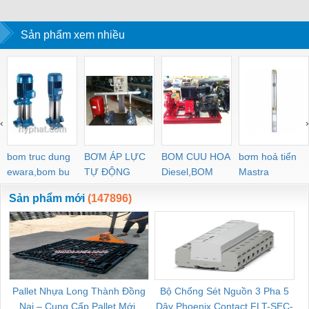
Sản phẩm xem nhiều
‹
›
bom truc dung
BƠM ÁP LỰC
BOM CUU HOA
bơm hoả tiển
ewara,bom bu
TỰ ĐỘNG
Diesel,BOM
Mastra
ewara
CHUA CHAY
Sản phẩm mới
(147896)
Pallet Nhựa Long Thành Đồng
Bộ Chống Sét Nguồn 3 Pha 5
Nai – Cung Cấp Pallet Mới,
Dây Phoenix Contact FLT-SEC-
C