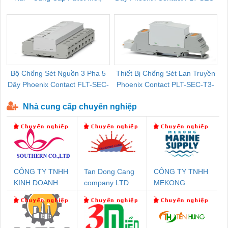
Pallet Cũ Giá Tốt
P-T1-3S-264/50-FM - 2909589
Bộ Chống Sét Nguồn 3 Pha 5
Thiết Bị Chống Sét Lan Truyền
B
Dây Phoenix Contact FLT-SEC-
Phoenix Contact PLT-SEC-T3-
P-T1-3S-440/35-FM - 2908264
230-FM-PT - 2907928
Nhà cung cấp chuyên nghiệp
CÔNG TY TNHH
Tan Dong Cang
CÔNG TY TNHH
KINH DOANH
company LTD
MEKONG
DỊCH VỤ XNK
MARINE
PHƯƠNG NAM
SUPPLY