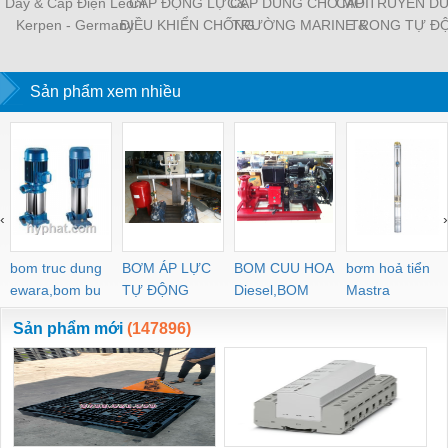
Dây & Cáp Điện Leoni
CÁP ĐỘNG LỰC&
CÁP DÙNG CHO MÔI
CÁP TRUYỀN DỮ
Kerpen - Germany
ĐIỀU KHIỂN CHỐNG
TRƯỜNG MARINE &
TRONG TỰ Đ
CHÁY
OFFSHORE
HÓA CÔNG NG
Sản phẩm xem nhiều
‹
›
bom truc dung
BƠM ÁP LỰC
BOM CUU HOA
bơm hoả tiển
ewara,bom bu
TỰ ĐỘNG
Diesel,BOM
Mastra
ewara
CHUA CHAY
Sản phẩm mới
(147896)