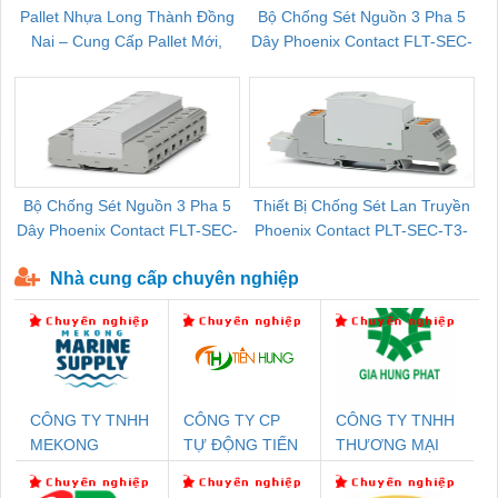
Pallet Nhựa Long Thành Đồng
Bộ Chống Sét Nguồn 3 Pha 5
Nai – Cung Cấp Pallet Mới,
Dây Phoenix Contact FLT-SEC-
C
Pallet Cũ Giá Tốt
P-T1-3S-264/50-FM - 2909589
Bộ Chống Sét Nguồn 3 Pha 5
Thiết Bị Chống Sét Lan Truyền
B
Dây Phoenix Contact FLT-SEC-
Phoenix Contact PLT-SEC-T3-
P-T1-3S-440/35-FM - 2908264
230-FM-PT - 2907928
Nhà cung cấp chuyên nghiệp
CÔNG TY TNHH
CÔNG TY CP
CÔNG TY TNHH
MEKONG
TỰ ĐỘNG TIẾN
THƯƠNG MẠI
MARINE SUPPLY
HƯNG
DỊCH VỤ KỸ
THUẬT ĐIỆN CƠ