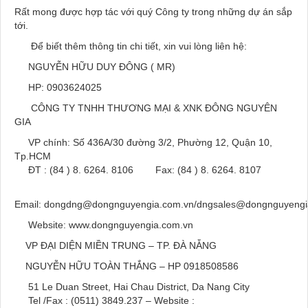
Rất mong được hợp tác với quý Công ty trong những dự án sắp
tới.
Để biết thêm thông tin chi tiết, xin vui lòng liên hệ:
NGUYỄN HỮU DUY ĐÔNG ( MR)
HP: 0903624025
CÔNG TY TNHH THƯƠNG MẠI & XNK ĐÔNG NGUYÊN
GIA
VP chính: Số 436A/30 đường 3/2, Phường 12, Quận 10,
Tp.HCM
ĐT : (84 ) 8. 6264. 8106 Fax: (84 ) 8. 6264. 8107
Email: dongdng@dongnguyengia.com.vn/dngsales@dongnguyengi
Website: www.dongnguyengia.com.vn
VP ĐẠI DIỆN MIỀN TRUNG – TP. ĐÀ NẴNG
NGUYỄN HỮU TOÀN THẮNG – HP 0918508586
51 Le Duan Street, Hai Chau District, Da Nang City
Tel /Fax : (0511) 3849.237 – Website :