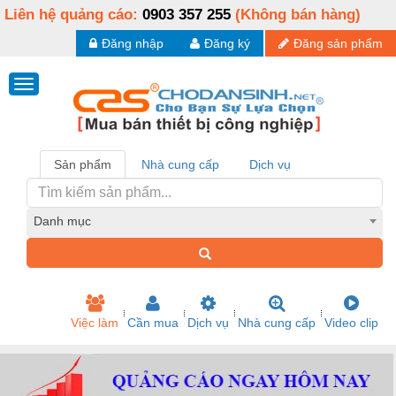
Liên hệ quảng cáo:
0903 357 255
(Không bán hàng)
Đăng nhập
Đăng ký
Đăng sản phẩm
Sản phẩm
Nhà cung cấp
Dịch vụ
Danh mục
Việc làm
Cần mua
Dịch vụ
Nhà cung cấp
Video clip