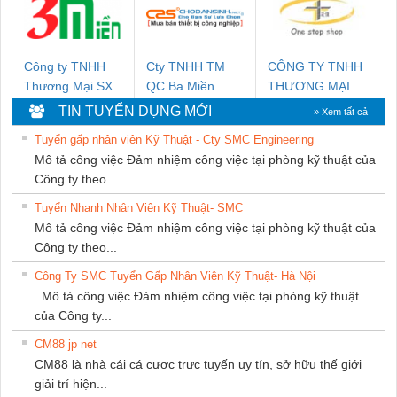
GIA HƯNG
PHÁT
Công ty TNHH
Cty TNHH TM
CÔNG TY TNHH
Thương Mại SX
QC Ba Miền
THƯƠNG MẠI
Ba Miền
THIÊN ÂN VIỆT
TIN TUYỂN DỤNG MỚI
» Xem tất cả
NAM
Tuyển gấp nhân viên Kỹ Thuật - Cty SMC Engineering
Mô tả công việc Đảm nhiệm công việc tại phòng kỹ thuật của
Công ty theo...
Tuyển Nhanh Nhân Viên Kỹ Thuật- SMC
Mô tả công việc Đảm nhiệm công việc tại phòng kỹ thuật của
Công ty theo...
Công Ty SMC Tuyển Gấp Nhân Viên Kỹ Thuật- Hà Nội
Mô tả công việc Đảm nhiệm công việc tại phòng kỹ thuật
của Công ty...
CM88 jp net
CM88 là nhà cái cá cược trực tuyến uy tín, sở hữu thế giới
giải trí hiện...