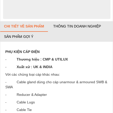
CHI TIẾT VỀ SẢN PHẨM
THÔNG TIN DOANH NGHIỆP
SẢN PHẨM GỢI Ý
PHỤ KIỆN CÁP ĐIỆN
-
Thương hiệu : CMP & UTILUX
-
Xuất xứ : UK & INDIA
Với các chủng loại cáp khác nhau:
- Cable gland dùng cho cáp unarmour & armoured SWB &
SWA
- Reducer & Adapter
- Cable Lugs
- Cable Tie