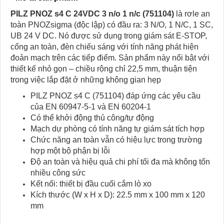
PILZ PNOZ s4 C 24VDC 3 n/o 1 n/c (751104)
là rơle an
toàn PNOZsigma (độc lập) có đầu ra: 3 N/O, 1 N/C, 1 SC,
UB 24 V DC. Nó được sử dụng trong giám sát E-STOP,
cổng an toàn, đèn chiếu sáng với tính năng phát hiện
đoản mạch trên các tiếp điểm. Sản phẩm này nổi bật với
thiết kế nhỏ gọn – chiều rộng chỉ 22,5 mm, thuận tiện
trong việc lắp đặt ở những không gian hẹp
PILZ PNOZ s4 C (751104) đáp ứng các yêu cầu
của EN 60947-5-1 và EN 60204-1
Có thể khởi động thủ công/tự động
Mạch dự phòng có tính năng tự giám sát tích hợp
Chức năng an toàn vẫn có hiệu lực trong trường
hợp một bộ phận bị lỗi
Độ an toàn và hiệu quả chi phí tối đa mà không tốn
nhiều công sức
Kết nối: thiết bị đầu cuối cắm lò xo
Kích thước (W x H x D): 22.5 mm x 100 mm x 120
mm