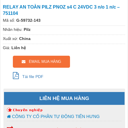
RELAY AN TOÀN PILZ PNOZ s4 C 24VDC 3 n/o 1 n/c –
751104
Mã số:
G-59732-143
Nhãn hiệu:
Pilz
Xuất xứ:
China
Giá:
Liên hệ
EMAIL MUA HÀNG
Tải file PDF
LIÊN HỆ MUA HÀNG
CÔNG TY CỔ PHẦN TỰ ĐỘNG TIẾN HƯNG