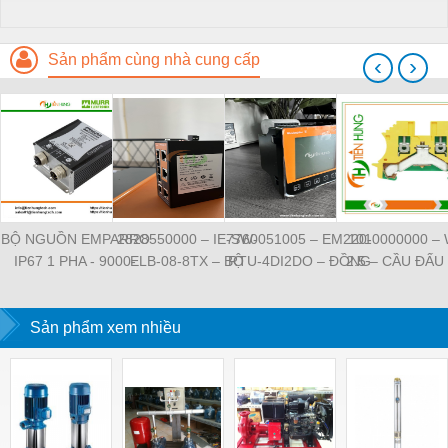
Sản phẩm cùng nhà cung cấp
‹
›
BỘ NGUỒN EMPARRO
2828550000 – IE-SW-
7760051005 – EM220-
1010000000 –
IP67 1 PHA - 9000-
ELB-08-8TX – BỘ
RTU-4DI2DO – ĐỒNG
2.5 – CẦU ĐẤU
11112-1962020 -
CHIA MẠNG 8 CỔNG
HỒ ĐO DÒNG ĐIỆN,
NỐI ĐẤT –
EMPARRO IP67
RJ45 – WEIDMULLER
ĐO ĐIỆN ÁP –
WEIDMULLE
POWER SUPPLY 1-
Sản phẩm xem nhiều
WEIDMULLER
TIENHUNGTE
PHASE