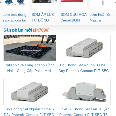
‹
›
bom truc dung
BƠM ÁP LỰC
BOM CUU HOA
bơm hoả tiển
ewara,bom bu
TỰ ĐỘNG
Diesel,BOM
Mastra
ewara
CHUA CHAY
Sản phẩm mới
(147896)
Pallet Nhựa Long Thành Đồng
Bộ Chống Sét Nguồn 3 Pha 5
Nai – Cung Cấp Pallet Mới,
Dây Phoenix Contact FLT-SEC-
C
Pallet Cũ Giá Tốt
P-T1-3S-264/50-FM - 2909589
Bộ Chống Sét Nguồn 3 Pha 5
Thiết Bị Chống Sét Lan Truyền
B
Dây Phoenix Contact FLT-SEC-
Phoenix Contact PLT-SEC-T3-