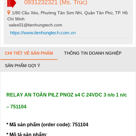
0931232321 (Ms. Trúc)
1/80 Cầu Xéo, Phường Tân Sơn Nhì, Quận Tân Phú, TP. Hồ
Chí Minh
sales01@tienhungtech.com
https://www.tienhungtech.com.vn
CHI TIẾT VỀ SẢN PHẨM
THÔNG TIN DOANH NGHIỆP
SẢN PHẨM GỢI Ý
RELAY AN TOÀN
PILZ PNOZ s4 C 24VDC 3 n/o 1 n/c
– 751104
* Mã sản phẩm (order code): 751104
*
Mô tả sản phẩm: