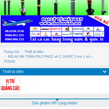
Trang chủ
Thiết bị điện
RELAY AN TOÀN PILZ PNOZ s4 C 24VDC 3 n/o 1 n/c –
751104
Thiết bị điện
Sản phẩm VIP cùng nhóm