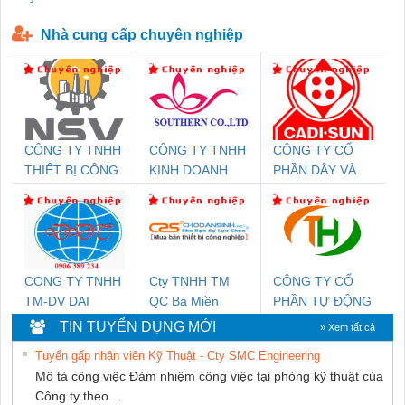
P-T1-3S-440/35-FM - 2908264
230-FM-PT - 2907928
Nhà cung cấp chuyên nghiệp
CÔNG TY TNHH
CÔNG TY TNHH
CÔNG TY CỔ
THIẾT BỊ CÔNG
KINH DOANH
PHẦN DÂY VÀ
NGHIỆP NIHON
DỊCH VỤ XNK
CÁP ĐIỆN
SETSUBI VIỆT
PHƯƠNG NAM
THƯỢNG ĐÌNH
NAM
CONG TY TNHH
Cty TNHH TM
CÔNG TY CỔ
TM-DV DAI
QC Ba Miền
PHẦN TỰ ĐỘNG
DONG THANH
TIẾN HƯNG
TIN TUYỂN DỤNG MỚI
» Xem tất cả
Tuyển gấp nhân viên Kỹ Thuật - Cty SMC Engineering
Mô tả công việc Đảm nhiệm công việc tại phòng kỹ thuật của
Công ty theo...