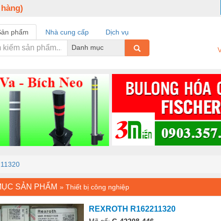
 hàng)
Sản phẩm
Nhà cung cấp
Dịch vụ
Danh mục
V
11320
MỤC SẢN PHẨM
»
Thiết bị công nghiệp
REXROTH R162211320
Mã số:
G-42208-446