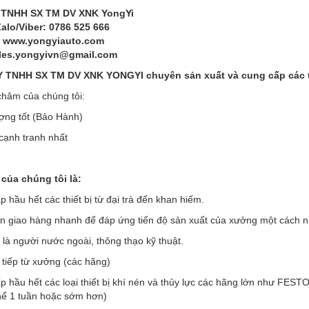
 TNHH SX TM DV XNK YongYi
Zalo/Viber: 0786 525 666
: www.yongyiauto.com
ales.yongyivn@gmail.com
TNHH SX TM DV XNK YONGYI chuyên sản xuất và cung cấp các thi
hâm của chúng tôi:
ợng tốt (Bảo Hành)
 cạnh tranh nhất
của chúng tôi là:
 hầu hết các thiết bị từ đại trà đến khan hiếm.
an giao hàng nhanh để đáp ứng tiến độ sản xuất của xưởng một cách 
 là người nước ngoài, thông thạo kỹ thuật.
 tiếp từ xưởng (các hãng)
p hầu hết các loại thiết bị khí nén và thủy lực các hãng lớn như F
thể 1 tuần hoặc sớm hơn)