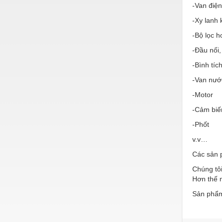
Hóa chất-Trang thiết bị
-Van điện
Kệ công nghiệp
-Xy lanh 
-Bộ lọc h
Khí nén - Thiết bị
-Đầu nối,
Khuôn mẫu - Phụ tùng
-Bình tíc
Lọc công nghiệp
-Van nướ
Máy công cụ - Phụ tùng
-Motor
Mỏ - Trang thiết bị
-Cảm biế
-Phốt
Mô tơ - Hộp số
v.v…
Môi trường - Thiết bị
Các sản 
Nâng hạ - Trang thiết bị
Chúng tôi
Hơn thế n
Nội - Ngoại thất - văn phòng
Sản phẩm
Nồi hơi - Trang thiết bị
Nông nghiệp - Thiết bị