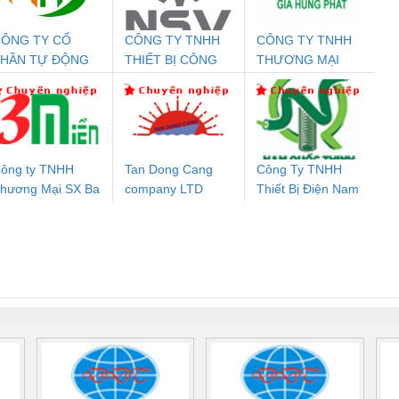
ÔNG TY CỔ
CÔNG TY TNHH
CÔNG TY TNHH
Đệm An Toàn
Rơ Le An Toàn
Bộ Lặp Tín Hiệu
Rơ
PHẦN TỰ ĐỘNG
THIẾT BỊ CÔNG
THƯƠNG MẠI
nix Contact
Phoenix Contact
PROFIBUS Phoenix
Pho
IẾN HƯNG
NGHIỆP NIHON
DỊCH VỤ KỸ
PC20-1NO-
PSR-SCP-
Contact PSI-REP-
298
SETSUBI VIỆT
THUẬT ĐIỆN CƠ
24DC-SP -
24UC/ESL4/3X1/1X2/B
PROFIBUS/12MB -
NAM
GIA HƯNG PHÁT
700578
- 2981059
2708863
24DC
ông ty TNHH
Tan Dong Cang
Công Ty TNHH
hương Mại SX Ba
company LTD
Thiết Bị Điện Nam
ưu Điện AC
Mô-đun Ắc Quy UPS
Rơ Le An Toàn
Bộ g
iền
Quốc Thịnh
 Suất Cao
Phoenix Contact
Phoenix Contact
nix Contact
QUINT-HP-
2981059 – PSR-
TRAN
INT-HP-
BAT/PB/48DC/7.0AH/PT
SCP-
1K5 H
0AC/2.5KVA/PT
- 1133819
24UC/ESL4/3X1/1X2/B
 1136815