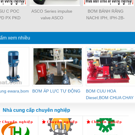
OSU C POC
ASCO Series impulse
BƠM BÁNH RĂNG
PD PX PKD
valve ASCO
NACHI IPH, IPH-2B-
3 PCF PLL
SCG353A043 ASCO
6.5-11, IPH-5B-40-21,
TL SL SS
SCG353A044 ASCO
IPH-2A-5-11, IPH-5A-
SASF HVFS
ẩm xem nhiều
SCG353A047 ASCO
50, IPH-3A-13-LT-20,
PV PE PY
SCG353A050 ASCO
IPH-5B-50-LT-11, IPH-
ZA PK PA
SCG353A051 ASCO
4A-32-LT-20, IPH-6B-
PYJ PP PG
SXE353.060
100-L-11, IPH-5A-40-
GJ PPGJ
11
-C PC-C
 PL-C
dung ewara,bom
BƠM ÁP LỰC TỰ ĐỘNG
BOM CUU HOA
Diesel,BOM CHUA CHAY
Nhà cung cấp chuyên nghiệp