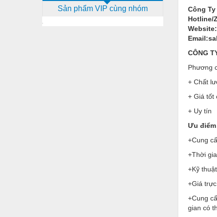
Sản phẩm VIP cùng nhóm
Công Ty
Dịch vụ - Thi công
Hotline/
Điện công nghiệp
Website
Email:s
Điện gia dụng
CÔNG TY 
Điện Lạnh
Phương c
Đóng tàu Thiết bị
+ Chất lư
+ Giá tốt
Đúc chính xác Thiết bị
+ Uy tín
Dụng cụ cầm tay
Ưu điểm 
Dụng cụ cắt gọt
+Cung cấp
Dụng cụ điện
+Thời gi
Dụng cụ đo
+Kỹ thuật
+Giá trực
Gỗ - Trang thiết bị
+Cung cấ
Hàn cắt - Thiết bị
gian có 