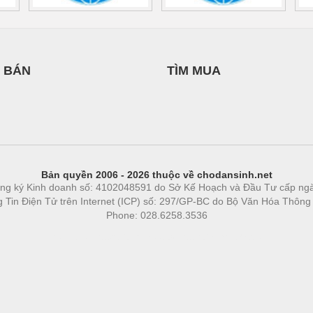
 BÁN
TÌM MUA
Bản quyền 2006 - 2026 thuộc về chodansinh.net
ng ký Kinh doanh số: 4102048591 do Sở Kế Hoạch và Đầu Tư cấp ng
ng Tin Điện Tử trên Internet (ICP) số: 297/GP-BC do Bộ Văn Hóa Thông
Phone: 028.6258.3536
Phòng trọ
|
https://bdsgroup.vn
https://kqxs123.com