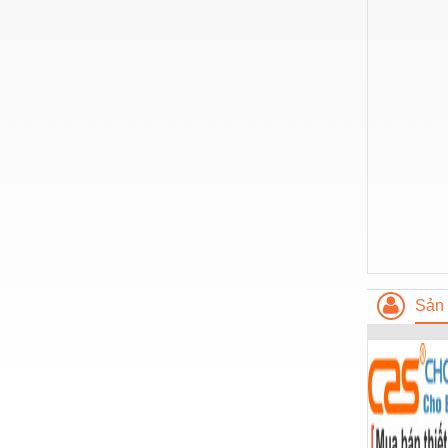
Nước-Vật tư thiết bị
Phốt cơ khí
Sắt, thép, inox các loại
Thí nghiệm-Trang thiết bị
Thiết bị chiếu sáng
Thiết bị chống sét
Thiết bị an ninh
Thiết bị công nghiệp
Sản 
Thiết bị công trình
Thiết bị điện
Thiết bị giáo dục
Thiết bị khác