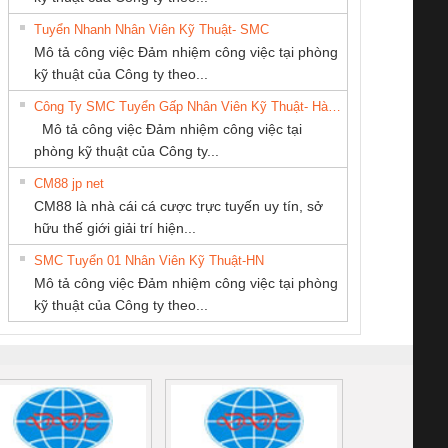
Tuyển Nhanh Nhân Viên Kỹ Thuật- SMC
CÔNG TY CP TỰ
CONG TY TNHH
Cty TNHH TM QC
 Le An Toàn
Bộ giám sát chuỗi
Bộ giám sát dòng
Bộ ng
Mô tả công việc Đảm nhiệm công việc tại phòng
ĐỘNG TIẾN
TM-DV DAI DONG
Ba Miền
enix Contact
tấm pin
điện chuỗi
ray W
kỹ thuật của Công ty theo...
HƯNG
THANH
6960 – PSR-
TRANSCLINIC 16I+
TRANSCLINIC 16I+
BAS 
Công Ty SMC Tuyển Gấp Nhân Viên Kỹ Thuật- Hà Nội
SCP-
1K5 L (2433950000)
(2008130000)
(28
Mô tả công việc Đảm nhiệm công việc tại
/FSP/2X1/1X2
phòng kỹ thuật của Công ty...
CM88 jp net
CÔNG TY TNHH
CÔNG TY TNHH
CÔNG TY TNHH
CM88 là nhà cái cá cược trực tuyến uy tín, sở
KỸ THUẬT KTECH
KINH DOANH
MEKONG MARINE
iám sát chuỗi
Bộ chỉnh lưu nguồn
Nẹp nhôm chống
Bộ c
hữu thế giới giải trí hiện...
VIỆT NAM
DỊCH VỤ XNK
SUPPLY
tấm pin
điện TRANSCLINIC
trơn Đà Nẵng
giám 
PHƯƠNG NAM
SMC Tuyển 01 Nhân Viên Kỹ Thuật-HN
SCLINIC 16I+
BKE 1K5.4
Sola
Mô tả công việc Đảm nhiệm công việc tại phòng
 (2502520000)
(7791400879)2. Giá
TRAN
kỹ thuật của Công ty theo...
1K5.4