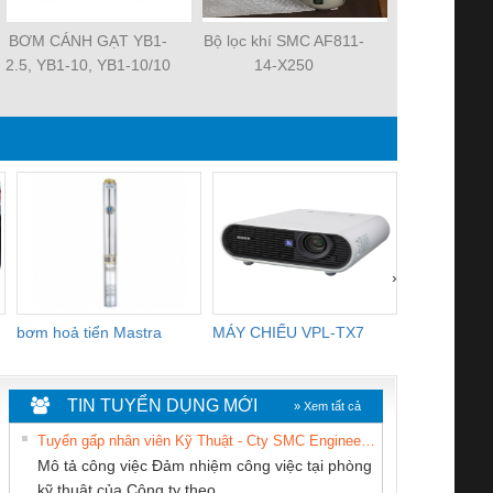
BƠM CÁNH GẠT YB1-
Bộ lọc khí SMC AF811-
Quạt tản nh
2.5, YB1-10, YB1-10/10
14-X250
MAT 3106KL-
YB1-40/12.5, YB1-
R2E225-RA
100/16 YB1-40/40,
R2E225-RA
YB1-16/12 YB1-6/6,
R2E225-RA
YB1-40/12 YB1-80/80
3106KL-0
›
bơm hoả tiển Mastra
MÁY CHIẾU VPL-TX7
BOM DINH
WHITE
TIN TUYỂN DỤNG MỚI
» Xem tất cả
Tuyển gấp nhân viên Kỹ Thuật - Cty SMC Engineering
Mô tả công việc Đảm nhiệm công việc tại phòng
kỹ thuật của Công ty theo...