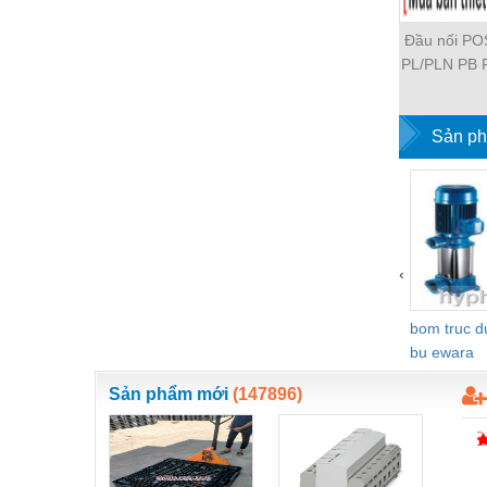
Thiết bị làm sạch
Đầu nối P
Thiết bị sơn - Sơn
PL/PLN PB 
Thiết bị nhà bếp
PH PH2 PH
PLF PMF P
Thiết bị nhiệt
SCA SAFS 
Sản ph
HVSF PU 
Thiêt bị PCCC
PM PLM P
Thiết bị truyền động
HVFF PLJ 
PEG PW P
Thiết bị văn phòng
PYJW SL
‹
POC-C
Thiết bị viễn thông
Thủy lực-Thiết bị
bom truc 
bu ewara
Thủy sản - Trang thiết bị
Sản phẩm mới
(147896)
Tự động hoá
Van - Co các loại
Vật liệu mài mòn