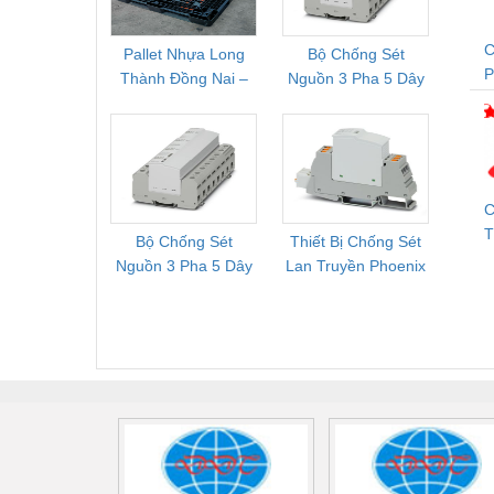
Vật liệu xây dựng
C
Pallet Nhựa Long
Bộ Chống Sét
Rơ Le 
Vòng bi - Bạc đạn
Thành Đồng Nai –
Nguồn 3 Pha 5 Dây
Phoe
T
Cung Cấp Pallet
Phoenix Contact
PSR-
Xe hơi - Phụ tùng
Mới, Pallet Cũ Giá
FLT-SEC-P-T1-3S-
1NC-
Xe máy - Phụ tùng
Tốt
264/50-FM -
2
2909589
Xe tải - phụ tùng
C
Y khoa - Trang thiết bị
T
Bộ Chống Sét
Thiết Bị Chống Sét
Bộ L
M
Nguồn 3 Pha 5 Dây
Lan Truyền Phoenix
Công
Phoenix Contact
Contact PLT-SEC-
Phoe
FLT-SEC-P-T1-3S-
T3-230-FM-PT -
QU
440/35-FM -
2907928
UPS/23
2908264
-