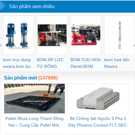
POWER SUPPLY 1-
Sản phẩm xem nhiều
WEIDMULLER
TIENHUNGTE
PHASE
‹
›
bom truc dung
BƠM ÁP LỰC
BOM CUU HOA
bơm hoả tiển
ewara,bom bu
TỰ ĐỘNG
Diesel,BOM
Mastra
ewara
CHUA CHAY
Sản phẩm mới
(147896)
Pallet Nhựa Long Thành Đồng
Bộ Chống Sét Nguồn 3 Pha 5
Nai – Cung Cấp Pallet Mới,
Dây Phoenix Contact FLT-SEC-
C
Pallet Cũ Giá Tốt
P-T1-3S-264/50-FM - 2909589