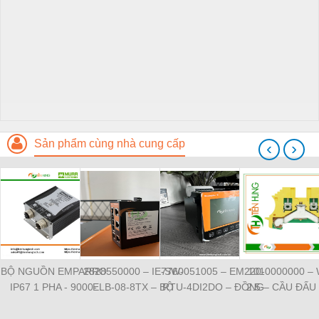
Sản phẩm cùng nhà cung cấp
‹
›
BỘ NGUỒN EMPARRO
2828550000 – IE-SW-
7760051005 – EM220-
1010000000 –
IP67 1 PHA - 9000-
ELB-08-8TX – BỘ
RTU-4DI2DO – ĐỒNG
2.5 – CẦU ĐẤU
11112-1962020 -
CHIA MẠNG 8 CỔNG
HỒ ĐO DÒNG ĐIỆN,
NỐI ĐẤT –
EMPARRO IP67
RJ45 – WEIDMULLER
ĐO ĐIỆN ÁP –
WEIDMULLE