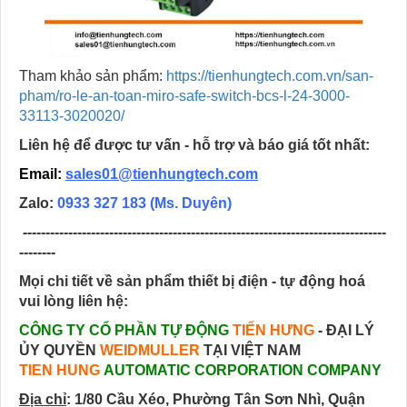
Tham khảo sản phẩm:
https://tienhungtech.com.vn/san-
pham/ro-le-an-toan-miro-safe-switch-bcs-l-24-3000-
33113-3020020/
Liên hệ để được tư vấn - hỗ trợ và báo giá tốt nhất:
Email:
sales01@tienhungtech.com
Zalo:
0933 327 183
(Ms. Duyên)
--------------------------------------------------------------------------------
--------
Mọi chi tiết về sản phẩm thiết bị điện - tự động hoá
vui lòng liên hệ:
CÔNG TY CỔ PHẦN TỰ ĐỘNG
TIẾN HƯNG
- ĐẠI LÝ
ỦY QUYỀN
WEIDMULLER
TẠI VIỆT NAM
TIEN HUNG
AUTOMATIC CORPORATION COMPANY
Địa chỉ
:
1/80 Cầu Xéo, Phường Tân Sơn Nhì, Quận