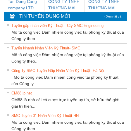
Tan Dong Cang
CÔNG TY TNHH
CÔNG TY TNHH
company LTD
THƯƠNG MẠI
THƯƠNG MẠI
THIÊN ÂN VIỆT
DỊCH VỤ KỸ
TIN TUYỂN DỤNG MỚI
» Xem tất cả
NAM
THUẬT ĐIỆN CƠ
Tuyển gấp nhân viên Kỹ Thuật - Cty SMC Engineering
GIA HƯNG
Mô tả công việc Đảm nhiệm công việc tại phòng kỹ thuật của
PHÁT
Công ty theo...
Tuyển Nhanh Nhân Viên Kỹ Thuật- SMC
Mô tả công việc Đảm nhiệm công việc tại phòng kỹ thuật của
Công ty theo...
Công Ty SMC Tuyển Gấp Nhân Viên Kỹ Thuật- Hà Nội
Mô tả công việc Đảm nhiệm công việc tại phòng kỹ thuật
của Công ty...
CM88 jp net
CM88 là nhà cái cá cược trực tuyến uy tín, sở hữu thế giới
giải trí hiện...
SMC Tuyển 01 Nhân Viên Kỹ Thuật-HN
Mô tả công việc Đảm nhiệm công việc tại phòng kỹ thuật của
Công ty theo...