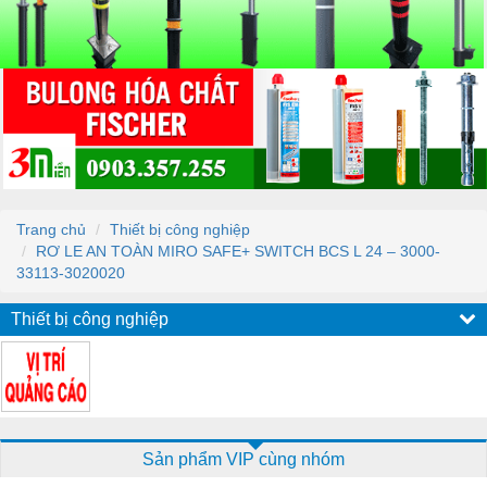
Trang chủ
Thiết bị công nghiệp
RƠ LE AN TOÀN MIRO SAFE+ SWITCH BCS L 24 – 3000-
33113-3020020
Thiết bị công nghiệp
Sản phẩm VIP cùng nhóm