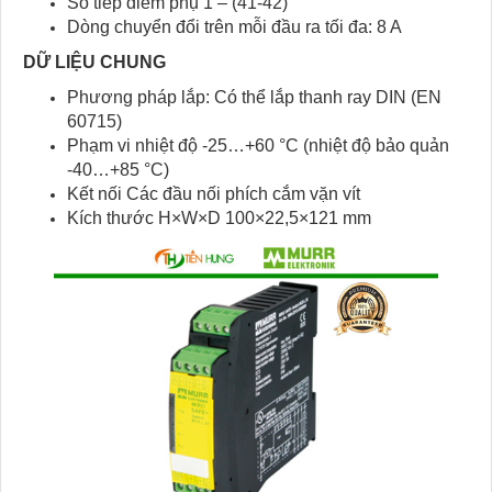
Số tiếp điểm phụ 1 – (41-42)
Dòng chuyển đổi trên mỗi đầu ra tối đa: 8 A
DỮ LIỆU CHUNG
Phương pháp lắp: Có thể lắp thanh ray DIN (EN
60715)
Phạm vi nhiệt độ -25…+60 °C (nhiệt độ bảo quản
-40…+85 °C)
Kết nối Các đầu nối phích cắm vặn vít
Kích thước H×W×D 100×22,5×121 mm