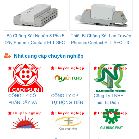
Bộ Chống Sét Nguồn 3 Pha 5
Thiết Bị Chống Sét Lan Truyền
B
Dây Phoenix Contact FLT-SEC-
Phoenix Contact PLT-SEC-T3-
P-T1-3S-440/35-FM - 2908264
230-FM-PT - 2907928
Nhà cung cấp chuyên nghiệp
CÔNG TY CỔ
CÔNG TY CP
Công Ty TNHH
PHẦN DÂY VÀ
TỰ ĐỘNG TIẾN
Thiết Bị Điện
CÁP ĐIỆN
HƯNG
Nam Quốc Thịnh
THƯỢNG ĐÌNH