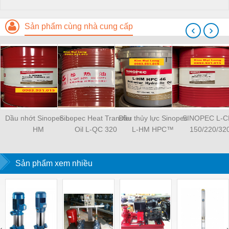
Sản phẩm cùng nhà cung cấp
‹
›
Dầu nhớt Sinopec L-
Sinopec Heat Transfer
Dầu thủy lực Sinopec
SINOPEC L-
HM
Oil L-QC 320
L-HM HPC™
150/220/32
Sản phẩm xem nhiều
‹
›