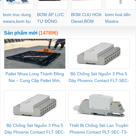
bom truc dung
BƠM ÁP LỰC
BOM CUU HOA
bơm hoả tiển
ewara,bom bu
TỰ ĐỘNG
Diesel,BOM
Mastra
ewara
CHUA CHAY
Sản phẩm mới
(147896)
Pallet Nhựa Long Thành Đồng
Bộ Chống Sét Nguồn 3 Pha 5
Nai – Cung Cấp Pallet Mới,
Dây Phoenix Contact FLT-SEC-
C
Pallet Cũ Giá Tốt
P-T1-3S-264/50-FM - 2909589
Bộ Chống Sét Nguồn 3 Pha 5
Thiết Bị Chống Sét Lan Truyền
B
Dây Phoenix Contact FLT-SEC-
Phoenix Contact PLT-SEC-T3-