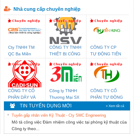
P-T1-3S-440/35-FM - 2908264
230-FM-PT - 2907928
Nhà cung cấp chuyên nghiệp
Cty TNHH TM
CÔNG TY TNHH
CÔNG TY CP
QC Ba Miền
THIẾT BỊ CÔNG
TỰ ĐỘNG TIẾN
NGHIỆP NIHON
HƯNG
SETSUBI VIỆT
NAM
CÔNG TY CỔ
Công ty TNHH
CÔNG TY CỔ
PHẦN DÂY VÀ
Thương Mại SX
PHẦN TỰ ĐỘNG
CÁP ĐIỆN
Ba Miền
TIẾN HƯNG
TIN TUYỂN DỤNG MỚI
» Xem tất cả
THƯỢNG ĐÌNH
Tuyển gấp nhân viên Kỹ Thuật - Cty SMC Engineering
Mô tả công việc Đảm nhiệm công việc tại phòng kỹ thuật của
Công ty theo...