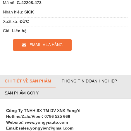
Mã số:
G-42208-473
Nhãn hiệu:
SICK
Xuất xứ:
ĐỨC
Giá:
Liên hệ
EMAIL MUA HÀNG
CHI TIẾT VỀ SẢN PHẨM
THÔNG TIN DOANH NGHIỆP
SẢN PHẨM GỢI Ý
Công Ty TNHH SX TM DV XNK YongYi
Hotline/Zalo/Viber: 0786 525 666
Website: www.yongyiauto.com
Email:sales.yongyivn@gmail.com