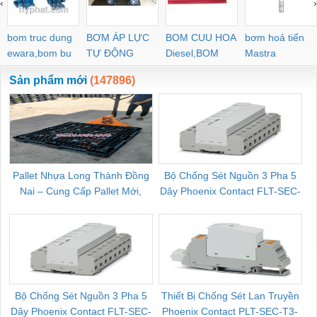
‹
›
POC-C PL-C
bom truc dung
BƠM ÁP LỰC
BOM CUU HOA
bơm hoả tiển
ewara,bom bu
TỰ ĐỘNG
Diesel,BOM
Mastra
ewara
CHUA CHAY
Sản phẩm mới
(147896)
Pallet Nhựa Long Thành Đồng
Bộ Chống Sét Nguồn 3 Pha 5
Nai – Cung Cấp Pallet Mới,
Dây Phoenix Contact FLT-SEC-
C
Pallet Cũ Giá Tốt
P-T1-3S-264/50-FM - 2909589
Bộ Chống Sét Nguồn 3 Pha 5
Thiết Bị Chống Sét Lan Truyền
B
Dây Phoenix Contact FLT-SEC-
Phoenix Contact PLT-SEC-T3-