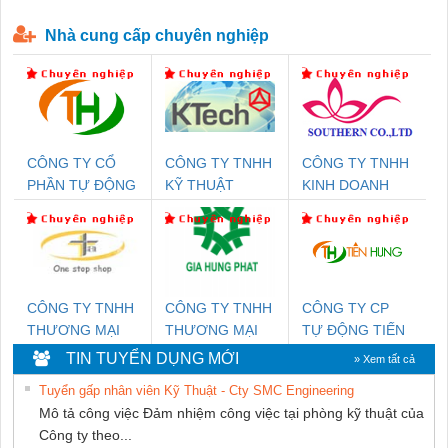
P-T1-3S-440/35-FM - 2908264
230-FM-PT - 2907928
Nhà cung cấp chuyên nghiệp
CÔNG TY CỔ
CÔNG TY TNHH
CÔNG TY TNHH
PHẦN TỰ ĐỘNG
KỸ THUẬT
KINH DOANH
TIẾN HƯNG
KTECH VIỆT
DỊCH VỤ XNK
NAM
PHƯƠNG NAM
CÔNG TY TNHH
CÔNG TY TNHH
CÔNG TY CP
THƯƠNG MẠI
THƯƠNG MẠI
TỰ ĐỘNG TIẾN
THIÊN ÂN VIỆT
DỊCH VỤ KỸ
HƯNG
TIN TUYỂN DỤNG MỚI
» Xem tất cả
NAM
THUẬT ĐIỆN CƠ
Tuyển gấp nhân viên Kỹ Thuật - Cty SMC Engineering
GIA HƯNG
Mô tả công việc Đảm nhiệm công việc tại phòng kỹ thuật của
PHÁT
Công ty theo...