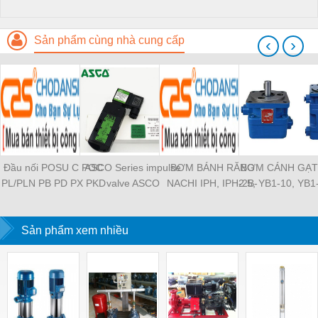
Sản phẩm cùng nhà cung cấp
‹
›
Đầu nối POSU C POC
ASCO Series impulse
BƠM BÁNH RĂNG
BƠM CÁNH GẠT
PL/PLN PB PD PX PKD
valve ASCO
NACHI IPH, IPH-2B-
2.5, YB1-10, YB1
PH PH2 PH3 PCF PLL
SCG353A043 ASCO
6.5-11, IPH-5B-40-21,
YB1-40/12.5, 
PLF PMF PTL SL SS
SCG353A044 ASCO
IPH-2A-5-11, IPH-5A-
100/16 YB1-40
SCA SAFS SASF HVFS
Sản phẩm xem nhiều
SCG353A047 ASCO
50, IPH-3A-13-LT-20,
YB1-16/12 YB1-
HVSF PU PV PE PY
SCG353A050 ASCO
IPH-5B-50-LT-11, IPH-
YB1-40/12 YB1-
PM PLM PZA PK PA
SCG353A051 ASCO
4A-32-LT-20, IPH-6B-
HVFF PLJ PYJ PP PG
SXE353.060
100-L-11, IPH-5A-40-
PEG PW PGJ PPGJ
11
PYJW SL-C PC-C