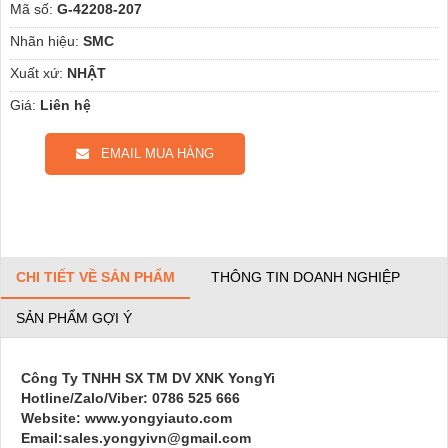
Mã số:
G-42208-207
Nhãn hiệu:
SMC
Xuất xứ:
NHẬT
Giá:
Liên hệ
EMAIL MUA HÀNG
CHI TIẾT VỀ SẢN PHẨM
THÔNG TIN DOANH NGHIỆP
SẢN PHẨM GỢI Ý
Công Ty TNHH SX TM DV XNK YongYi
Hotline/Zalo/Viber: 0786 525 666
Website: www.yongyiauto.com
Email:sales.yongyivn@gmail.com