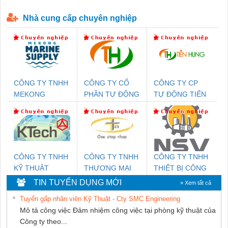
P-T1-3S-440/35-FM - 2908264
230-FM-PT - 2907928
Nhà cung cấp chuyên nghiệp
CÔNG TY TNHH
CÔNG TY CỔ
CÔNG TY CP
MEKONG
PHẦN TỰ ĐỘNG
TỰ ĐỘNG TIẾN
MARINE SUPPLY
TIẾN HƯNG
HƯNG
CÔNG TY TNHH
CÔNG TY TNHH
CÔNG TY TNHH
KỸ THUẬT
THƯƠNG MẠI
THIẾT BỊ CÔNG
KTECH VIỆT
THIÊN ÂN VIỆT
NGHIỆP NIHON
TIN TUYỂN DỤNG MỚI
» Xem tất cả
NAM
NAM
SETSUBI VIỆT
Tuyển gấp nhân viên Kỹ Thuật - Cty SMC Engineering
NAM
Mô tả công việc Đảm nhiệm công việc tại phòng kỹ thuật của
Công ty theo...