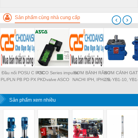
Sản phẩm cùng nhà cung cấp
‹
›
Đầu nối POSU C POC
ASCO Series impulse
BƠM BÁNH RĂNG
BƠM CÁNH GẠT
PL/PLN PB PD PX PKD
valve ASCO
NACHI IPH, IPH-2B-
2.5, YB1-10, YB1
PH PH2 PH3 PCF PLL
SCG353A043 ASCO
6.5-11, IPH-5B-40-21,
YB1-40/12.5, 
PLF PMF PTL SL SS
SCG353A044 ASCO
IPH-2A-5-11, IPH-5A-
100/16 YB1-40
SCA SAFS SASF HVFS
Sản phẩm xem nhiều
SCG353A047 ASCO
50, IPH-3A-13-LT-20,
YB1-16/12 YB1-
HVSF PU PV PE PY
SCG353A050 ASCO
IPH-5B-50-LT-11, IPH-
YB1-40/12 YB1-
PM PLM PZA PK PA
SCG353A051 ASCO
4A-32-LT-20, IPH-6B-
HVFF PLJ PYJ PP PG
SXE353.060
100-L-11, IPH-5A-40-
PEG PW PGJ PPGJ
11
PYJW SL-C PC-C