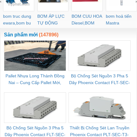
‹
›
POC-C PL-C
bom truc dung
BƠM ÁP LỰC
BOM CUU HOA
bơm hoả tiển
ewara,bom bu
TỰ ĐỘNG
Diesel,BOM
Mastra
ewara
CHUA CHAY
Sản phẩm mới
(147896)
Pallet Nhựa Long Thành Đồng
Bộ Chống Sét Nguồn 3 Pha 5
Nai – Cung Cấp Pallet Mới,
Dây Phoenix Contact FLT-SEC-
C
Pallet Cũ Giá Tốt
P-T1-3S-264/50-FM - 2909589
Bộ Chống Sét Nguồn 3 Pha 5
Thiết Bị Chống Sét Lan Truyền
B
Dây Phoenix Contact FLT-SEC-
Phoenix Contact PLT-SEC-T3-