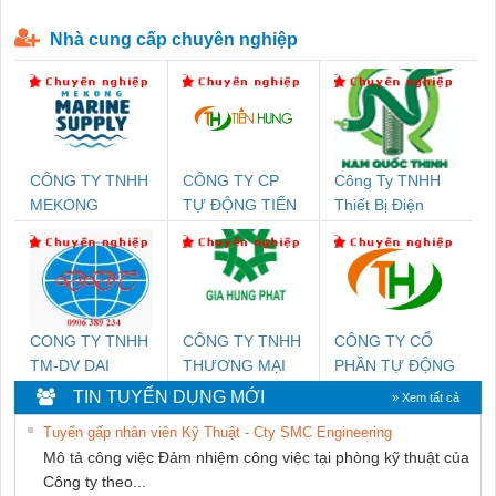
P-T1-3S-440/35-FM - 2908264
230-FM-PT - 2907928
Nhà cung cấp chuyên nghiệp
CÔNG TY TNHH
CÔNG TY CP
Công Ty TNHH
MEKONG
TỰ ĐỘNG TIẾN
Thiết Bị Điện
MARINE SUPPLY
HƯNG
Nam Quốc Thịnh
CONG TY TNHH
CÔNG TY TNHH
CÔNG TY CỔ
TM-DV DAI
THƯƠNG MẠI
PHẦN TỰ ĐỘNG
DONG THANH
DỊCH VỤ KỸ
TIẾN HƯNG
TIN TUYỂN DỤNG MỚI
» Xem tất cả
THUẬT ĐIỆN CƠ
Tuyển gấp nhân viên Kỹ Thuật - Cty SMC Engineering
GIA HƯNG
Mô tả công việc Đảm nhiệm công việc tại phòng kỹ thuật của
PHÁT
Công ty theo...