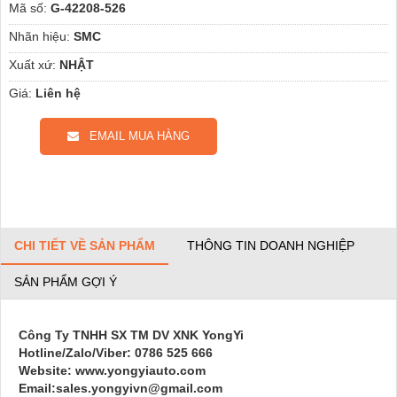
Mã số:
G-42208-526
Nhãn hiệu:
SMC
Xuất xứ:
NHẬT
Giá:
Liên hệ
EMAIL MUA HÀNG
CHI TIẾT VỀ SẢN PHẨM
THÔNG TIN DOANH NGHIỆP
SẢN PHẨM GỢI Ý
Công Ty TNHH SX TM DV XNK YongYi
Hotline/Zalo/Viber: 0786 525 666
Website: www.yongyiauto.com
Email:sales.yongyivn@gmail.com