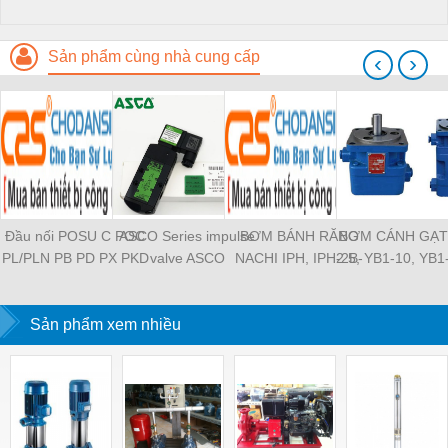
Sản phẩm cùng nhà cung cấp
‹
›
Đầu nối POSU C POC
ASCO Series impulse
BƠM BÁNH RĂNG
BƠM CÁNH GẠT
PL/PLN PB PD PX PKD
valve ASCO
NACHI IPH, IPH-2B-
2.5, YB1-10, YB1
PH PH2 PH3 PCF PLL
SCG353A043 ASCO
6.5-11, IPH-5B-40-21,
YB1-40/12.5, 
PLF PMF PTL SL SS
SCG353A044 ASCO
IPH-2A-5-11, IPH-5A-
100/16 YB1-40
SCA SAFS SASF HVFS
Sản phẩm xem nhiều
SCG353A047 ASCO
50, IPH-3A-13-LT-20,
YB1-16/12 YB1-
HVSF PU PV PE PY
SCG353A050 ASCO
IPH-5B-50-LT-11, IPH-
YB1-40/12 YB1-
PM PLM PZA PK PA
SCG353A051 ASCO
4A-32-LT-20, IPH-6B-
HVFF PLJ PYJ PP PG
SXE353.060
100-L-11, IPH-5A-40-
PEG PW PGJ PPGJ
11
PYJW SL-C PC-C