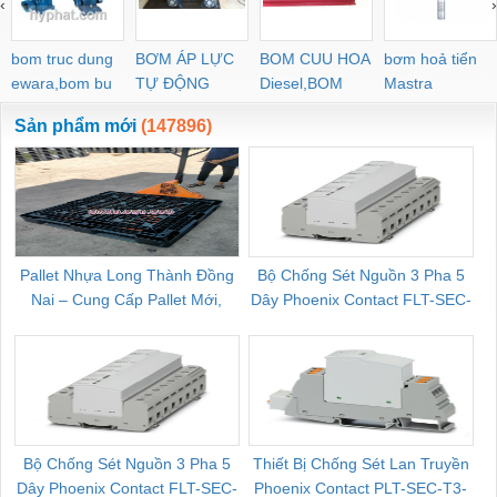
‹
›
POC-C PL-C
bom truc dung
BƠM ÁP LỰC
BOM CUU HOA
bơm hoả tiển
ewara,bom bu
TỰ ĐỘNG
Diesel,BOM
Mastra
ewara
CHUA CHAY
Sản phẩm mới
(147896)
Pallet Nhựa Long Thành Đồng
Bộ Chống Sét Nguồn 3 Pha 5
Nai – Cung Cấp Pallet Mới,
Dây Phoenix Contact FLT-SEC-
C
Pallet Cũ Giá Tốt
P-T1-3S-264/50-FM - 2909589
Bộ Chống Sét Nguồn 3 Pha 5
Thiết Bị Chống Sét Lan Truyền
B
Dây Phoenix Contact FLT-SEC-
Phoenix Contact PLT-SEC-T3-