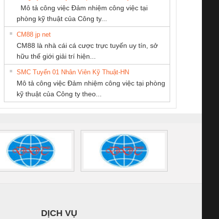
SCP-
1K5 L (2433950000)
(2008130000)
(28
Mô tả công việc Đảm nhiệm công việc tại
/FSP/2X1/1X2
phòng kỹ thuật của Công ty...
CM88 jp net
CÔNG TY TNHH
CÔNG TY TNHH
Công Ty TNHH
CM88 là nhà cái cá cược trực tuyến uy tín, sở
THƯƠNG MẠI
THIẾT BỊ CÔNG
Thiết Bị Điện Nam
iám sát chuỗi
Bộ chỉnh lưu nguồn
Nẹp nhôm chống
Bộ c
hữu thế giới giải trí hiện...
DỊCH VỤ KỸ
NGHIỆP NIHON
Quốc Thịnh
tấm pin
điện TRANSCLINIC
trơn Đà Nẵng
giám 
THUẬT ĐIỆN CƠ
SETSUBI VIỆT
SMC Tuyển 01 Nhân Viên Kỹ Thuật-HN
SCLINIC 16I+
BKE 1K5.4
Sola
GIA HƯNG PHÁT
NAM
Mô tả công việc Đảm nhiệm công việc tại phòng
 (2502520000)
(7791400879)2. Giá
TRAN
kỹ thuật của Công ty theo...
1K5.4
DỊCH VỤ