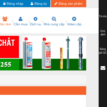
Đăng nhập
Đăng ký
Đăng sản phẩm
Tin tức
iệc làm
Cần mua
Dịch vụ
Nhà cung cấp
Video clip
Quy
định
Bảng
giá QC