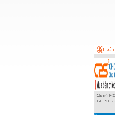
Nước-Vật tư thiết bị
Phốt cơ khí
Sắt, thép, inox các loại
Thí nghiệm-Trang thiết bị
Thiết bị chiếu sáng
Sản 
Thiết bị chống sét
Thiết bị an ninh
Thiết bị công nghiệp
Thiết bị công trình
Thiết bị điện
Đầu nối P
Thiết bị giáo dục
PL/PLN PB 
PH PH2 PH
Thiết bị khác
PLF PMF P