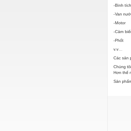
Hóa chất-Trang thiết bị
-Bình tíc
Kệ công nghiệp
-Van nướ
Khí nén - Thiết bị
-Motor
-Cảm biế
Khuôn mẫu - Phụ tùng
-Phốt
Lọc công nghiệp
v.v…
Máy công cụ - Phụ tùng
Các sản 
Mỏ - Trang thiết bị
Chúng tôi
Hơn thế n
Mô tơ - Hộp số
Sản phẩm
Môi trường - Thiết bị
Nâng hạ - Trang thiết bị
Nội - Ngoại thất - văn phòng
Nồi hơi - Trang thiết bị
Nông nghiệp - Thiết bị