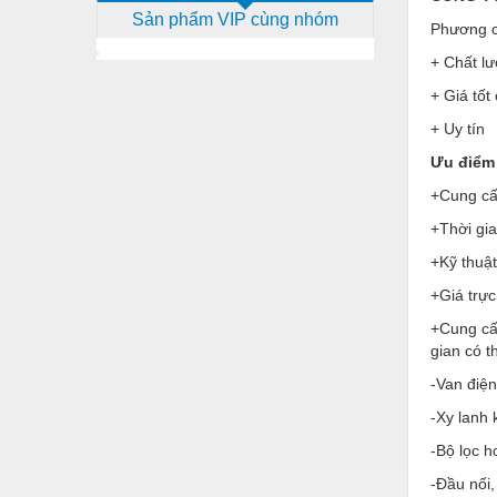
Sản phẩm VIP cùng nhóm
Dịch vụ - Thi công
Phương c
+ Chất lư
Điện công nghiệp
+ Giá tốt
Điện gia dụng
+ Uy tín
Điện Lạnh
Ưu điểm 
Đóng tàu Thiết bị
+Cung cấp
Đúc chính xác Thiết bị
+Thời gi
+Kỹ thuật
Dụng cụ cầm tay
+Giá trực
Dụng cụ cắt gọt
+Cung cấ
Dụng cụ điện
gian có 
Dụng cụ đo
-Van điện
-Xy lanh 
Gỗ - Trang thiết bị
-Bộ lọc h
Hàn cắt - Thiết bị
-Đầu nối,