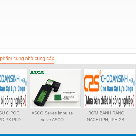
phẩm cùng nhà cung cấp
OSU C POC
ASCO Series impulse
BƠM BÁNH RĂNG
PD PX PKD
valve ASCO
NACHI IPH, IPH-2B-
3 PCF PLL
SCG353A043 ASCO
6.5-11, IPH-5B-40-21,
TL SL SS
SCG353A044 ASCO
IPH-2A-5-11, IPH-5A-