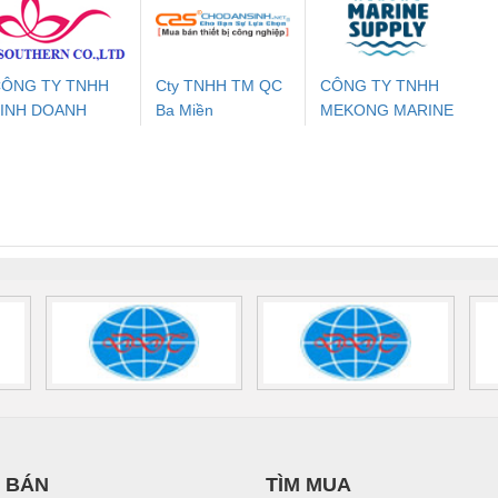
24DC-SP -
24UC/ESL4/3X1/1X2/B
PROFIBUS/12MB -
700578
- 2981059
2708863
24DC
ÔNG TY TNHH
Cty TNHH TM QC
CÔNG TY TNHH
INH DOANH
Ba Miền
MEKONG MARINE
ưu Điện AC
Mô-đun Ắc Quy UPS
Rơ Le An Toàn
Bộ g
ỊCH VỤ XNK
SUPPLY
 Suất Cao
Phoenix Contact
Phoenix Contact
PHƯƠNG NAM
nix Contact
QUINT-HP-
2981059 – PSR-
TRAN
INT-HP-
BAT/PB/48DC/7.0AH/PT
SCP-
1K5 H
0AC/2.5KVA/PT
- 1133819
24UC/ESL4/3X1/1X2/B
 1136815
 BÁN
TÌM MUA