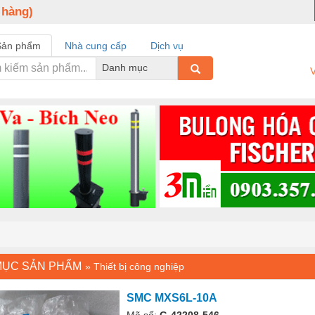
 hàng)
Sản phẩm
Nhà cung cấp
Dịch vụ
Danh mục
V
MỤC SẢN PHẨM
»
Thiết bị công nghiệp
SMC MXS6L-10A
Mã số:
G-42208-546