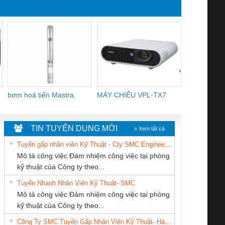
YB1-16/12 YB1-6/6,
R2E225-RA
YB1-40/12 YB1-80/80
3106KL-0
›
bơm hoả tiển Mastra
MÁY CHIẾU VPL-TX7
BOM DINH
WHITE
TIN TUYỂN DỤNG MỚI
» Xem tất cả
Tuyển gấp nhân viên Kỹ Thuật - Cty SMC Engineering
Mô tả công việc Đảm nhiệm công việc tại phòng
kỹ thuật của Công ty theo...
Tuyển Nhanh Nhân Viên Kỹ Thuật- SMC
CÔNG TY CỔ
Tan Dong Cang
CÔNG TY CỔ
 Le An Toàn
Bộ giám sát chuỗi
Bộ giám sát dòng
Bộ ng
Mô tả công việc Đảm nhiệm công việc tại phòng
PHẦN DÂY VÀ
company LTD
PHẦN TỰ ĐỘNG
enix Contact
tấm pin
điện chuỗi
ray W
kỹ thuật của Công ty theo...
CÁP ĐIỆN
TIẾN HƯNG
6960 – PSR-
TRANSCLINIC 16I+
TRANSCLINIC 16I+
BAS 
Công Ty SMC Tuyển Gấp Nhân Viên Kỹ Thuật- Hà Nội
THƯỢNG ĐÌNH