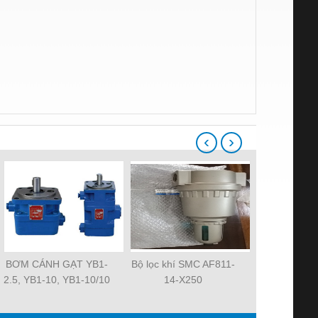
‹
›
BƠM CÁNH GẠT YB1-
Bộ lọc khí SMC AF811-
Quạt tản nh
2.5, YB1-10, YB1-10/10
14-X250
MAT 3106KL-
YB1-40/12.5, YB1-
R2E225-RA
100/16 YB1-40/40,
R2E225-RA