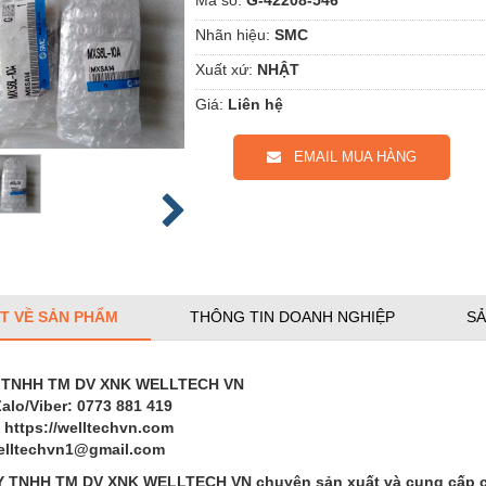
Nhãn hiệu:
SMC
Xuất xứ:
NHẬT
Giá:
Liên hệ
EMAIL MUA HÀNG
ẾT VỀ SẢN PHẨM
THÔNG TIN DOANH NGHIỆP
SẢ
 TNHH TM DV XNK WELLTECH VN
Zalo/Viber: 0773 881 419
 https://welltechvn.com
welltechvn1@gmail.com
Y TNHH TM DV XNK WELLTECH VN
chuyên sản xuất và cung cấp cá