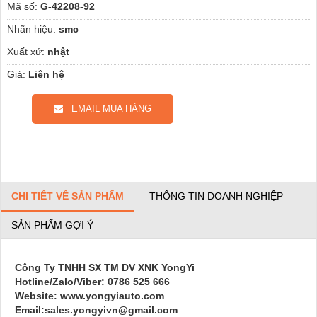
Mã số:
G-42208-92
Nhãn hiệu:
smc
Xuất xứ:
nhật
Giá:
Liên hệ
EMAIL MUA HÀNG
CHI TIẾT VỀ SẢN PHẨM
THÔNG TIN DOANH NGHIỆP
SẢN PHẨM GỢI Ý
Công Ty TNHH SX TM DV XNK YongYi
Hotline/Zalo/Viber: 0786 525 666
Website: www.yongyiauto.com
Email:sales.yongyivn@gmail.com