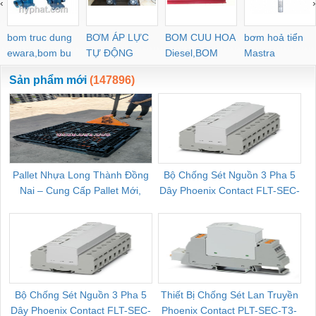
‹
›
POC-C PL-C
bom truc dung
BƠM ÁP LỰC
BOM CUU HOA
bơm hoả tiển
ewara,bom bu
TỰ ĐỘNG
Diesel,BOM
Mastra
ewara
CHUA CHAY
Sản phẩm mới
(147896)
Pallet Nhựa Long Thành Đồng
Bộ Chống Sét Nguồn 3 Pha 5
Nai – Cung Cấp Pallet Mới,
Dây Phoenix Contact FLT-SEC-
C
Pallet Cũ Giá Tốt
P-T1-3S-264/50-FM - 2909589
Bộ Chống Sét Nguồn 3 Pha 5
Thiết Bị Chống Sét Lan Truyền
B
Dây Phoenix Contact FLT-SEC-
Phoenix Contact PLT-SEC-T3-