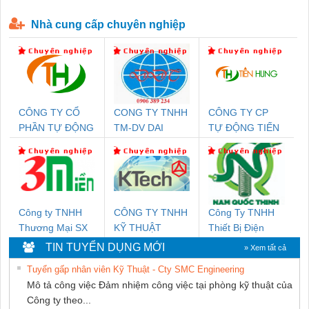
P-T1-3S-440/35-FM - 2908264
230-FM-PT - 2907928
Nhà cung cấp chuyên nghiệp
CÔNG TY CỔ
CONG TY TNHH
CÔNG TY CP
PHẦN TỰ ĐỘNG
TM-DV DAI
TỰ ĐỘNG TIẾN
TIẾN HƯNG
DONG THANH
HƯNG
Công ty TNHH
CÔNG TY TNHH
Công Ty TNHH
Thương Mại SX
KỸ THUẬT
Thiết Bị Điện
Ba Miền
KTECH VIỆT
Nam Quốc Thịnh
TIN TUYỂN DỤNG MỚI
» Xem tất cả
NAM
Tuyển gấp nhân viên Kỹ Thuật - Cty SMC Engineering
Mô tả công việc Đảm nhiệm công việc tại phòng kỹ thuật của
Công ty theo...