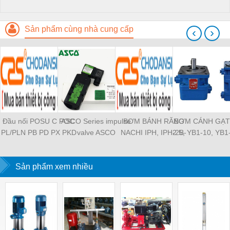
Sản phẩm cùng nhà cung cấp
‹
›
Đầu nối POSU C POC
ASCO Series impulse
BƠM BÁNH RĂNG
BƠM CÁNH GẠT
PL/PLN PB PD PX PKD
valve ASCO
NACHI IPH, IPH-2B-
2.5, YB1-10, YB1
PH PH2 PH3 PCF PLL
SCG353A043 ASCO
6.5-11, IPH-5B-40-21,
YB1-40/12.5, 
PLF PMF PTL SL SS
SCG353A044 ASCO
IPH-2A-5-11, IPH-5A-
100/16 YB1-40
SCA SAFS SASF HVFS
Sản phẩm xem nhiều
SCG353A047 ASCO
50, IPH-3A-13-LT-20,
YB1-16/12 YB1-
HVSF PU PV PE PY
SCG353A050 ASCO
IPH-5B-50-LT-11, IPH-
YB1-40/12 YB1-
PM PLM PZA PK PA
SCG353A051 ASCO
4A-32-LT-20, IPH-6B-
HVFF PLJ PYJ PP PG
SXE353.060
100-L-11, IPH-5A-40-
PEG PW PGJ PPGJ
11
PYJW SL-C PC-C