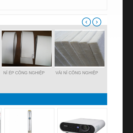
‹
›
NỈ ÉP CÔNG NGHIỆP
VẢI NỈ CÔNG NGHIỆP
NỈ LÔN