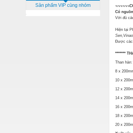
Sản phẩm VIP cùng nhóm
¬¬¬¬¬¬C
Dịch vụ - Thi công
Có nguồn 
Điện công nghiệp
Với đủ cá
Điện gia dụng
Hiện tại 
Sen,Vinao
Điện Lạnh
Được các 
Đóng tàu Thiết bị
******* T
Đúc chính xác Thiết bị
Than hàn
Dụng cụ cầm tay
8 x 20
10 x 2
Dụng cụ cắt gọt
12 x 2
Dụng cụ điện
14 x 2
Dụng cụ đo
16 x 2
Gỗ - Trang thiết bị
18 x 2
Hàn cắt - Thiết bị
20 x 20