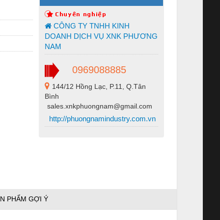
CÔNG TY TNHH KINH
DOANH DỊCH VỤ XNK PHƯƠNG
NAM
0969088885
144/12 Hồng Lạc, P.11, Q.Tân
Bình
sales.xnkphuongnam@gmail.com
http://phuongnamindustry.com.vn
N PHẨM GỢI Ý