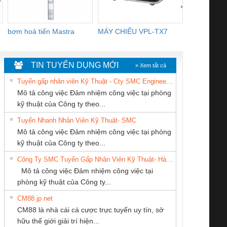
›
bơm hoả tiển Mastra
MÁY CHIẾU VPL-TX7
BOM DINH
WHITE
TIN TUYỂN DỤNG MỚI
» Xem tất cả
Tuyển gấp nhân viên Kỹ Thuật - Cty SMC Engineering
Mô tả công việc Đảm nhiệm công việc tại phòng
kỹ thuật của Công ty theo...
Tuyển Nhanh Nhân Viên Kỹ Thuật- SMC
Tan Dong Cang
CÔNG TY TNHH
CÔNG TY TNHH
 Le An Toàn
Bộ giám sát chuỗi
Bộ giám sát dòng
Bộ ng
Mô tả công việc Đảm nhiệm công việc tại phòng
company LTD
MEKONG MARINE
THƯƠNG MẠI
enix Contact
tấm pin
điện chuỗi
ray W
kỹ thuật của Công ty theo...
SUPPLY
DỊCH VỤ KỸ
6960 – PSR-
TRANSCLINIC 16I+
TRANSCLINIC 16I+
BAS 
Công Ty SMC Tuyển Gấp Nhân Viên Kỹ Thuật- Hà Nội
THUẬT ĐIỆN CƠ
SCP-
1K5 L (2433950000)
(2008130000)
(28
Mô tả công việc Đảm nhiệm công việc tại
GIA HƯNG PHÁT
/FSP/2X1/1X2
phòng kỹ thuật của Công ty...
CM88 jp net
CÔNG TY CP TỰ
CONG TY TNHH
CÔNG TY TNHH
CM88 là nhà cái cá cược trực tuyến uy tín, sở
ĐỘNG TIẾN
TM-DV DAI DONG
THƯƠNG MẠI
iám sát chuỗi
Bộ chỉnh lưu nguồn
Nẹp nhôm chống
Bộ c
hữu thế giới giải trí hiện...
HƯNG
THANH
THIÊN ÂN VIỆT