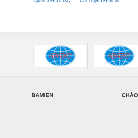
Nguồn 3 Pha 5 Dây
Lan Truyền Phoenix
Công
Phoenix Contact
Contact PLT-SEC-
Phoe
Vật liệu xây dựng
FLT-SEC-P-T1-3S-
T3-230-FM-PT -
QU
Vòng bi - Bạc đạn
440/35-FM -
2907928
UPS/23
2908264
-
Xe hơi - Phụ tùng
Xe máy - Phụ tùng
Xe tải - phụ tùng
Y khoa - Trang thiết bị
BAMIEN
CHÀO