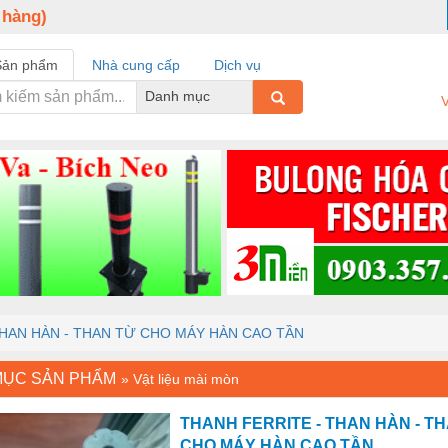
 hàng)
Sản phẩm
Nhà cung cấp
Dịch vụ
Danh mục
V
THAN HÀN - THAN TỪ CHO MÁY HÀN CAO TẦN
MỤC SẢN PHẨM
»
Vật liệu mài mòn
THANH FERRITE - THAN HÀN - T
CHO MÁY HÀN CAO TẦN