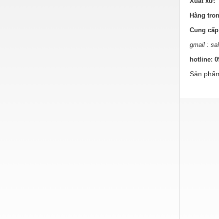
Xuất xứ: 
Hóa chất-Trang thiết bị
Hàng tron
Kệ công nghiệp
Cung cấp 
Khí nén - Thiết bị
gmail : s
Khuôn mẫu - Phụ tùng
hotline: 
Lọc công nghiệp
Sản phẩm
Máy công cụ - Phụ tùng
Mỏ - Trang thiết bị
Mô tơ - Hộp số
Môi trường - Thiết bị
Nâng hạ - Trang thiết bị
Nội - Ngoại thất - văn phòng
Nồi hơi - Trang thiết bị
Nông nghiệp - Thiết bị