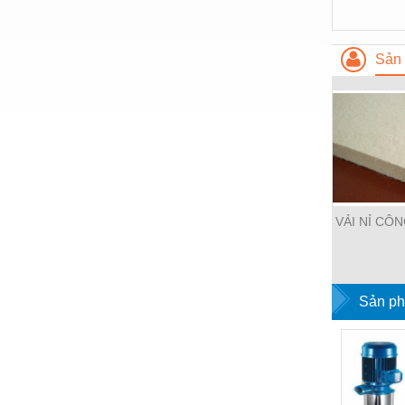
Nước-Vật tư thiết bị
Phốt cơ khí
Sản 
Sắt, thép, inox các loại
Thí nghiệm-Trang thiết bị
Thiết bị chiếu sáng
Thiết bị chống sét
Thiết bị an ninh
VẢI NỈ CÔ
Thiết bị công nghiệp
Thiết bị công trình
Sản ph
Thiết bị điện
Thiết bị giáo dục
Thiết bị khác