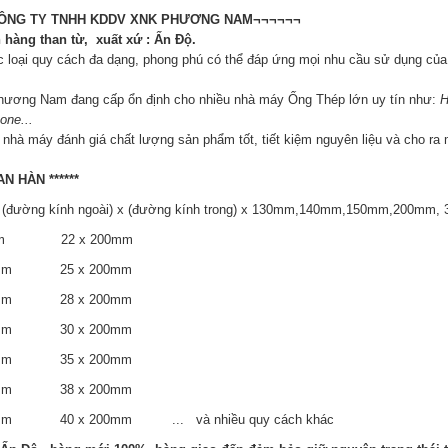
ÔNG TY TNHH KDDV XNK PHƯƠNG NAM¬¬¬¬¬¬
hàng than từ, xuất xứ : Ấn Độ.
c loại quy cách đa dạng, phong phú có thể đáp ứng mọi nhu cầu sử dụng củ
Phương Nam đang cấp ổn định cho nhiều nhà máy Ống Thép lớn uy tín như:
H
one...
nhà máy đánh giá chất lượng sản phẩm tốt, tiết kiệm nguyên liệu và cho ra
HAN HÀN ******
: (đường kính ngoài) x (đường kính trong) x 130mm,140mm,150mm,200mm
0mm 22 x 200mm
00mm 25 x 200mm
00mm 28 x 200mm
00mm 30 x 200mm
00mm 35 x 200mm
00mm 38 x 200mm
0mm 40 x 200mm ... và nhiều quy cách khác