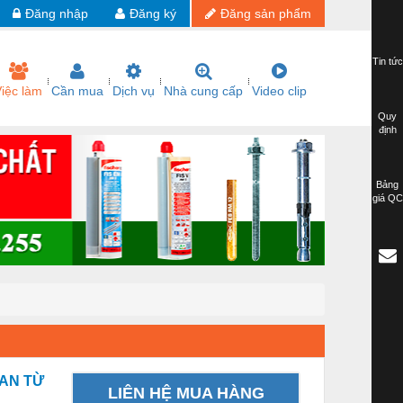
Đăng nhập
Đăng ký
Đăng sản phẩm
Tin tức
iệc làm
Cần mua
Dịch vụ
Nhà cung cấp
Video clip
Quy
định
Bảng
giá QC
HAN TỪ
LIÊN HỆ MUA HÀNG