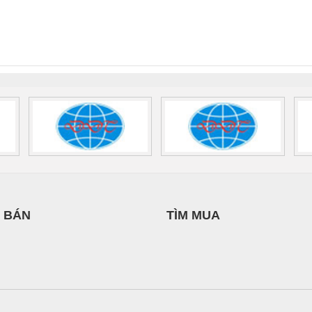
 Suất Cao
Phoenix Contact
Phoenix Contact
PHƯƠNG NAM
nix Contact
QUINT-HP-
2981059 – PSR-
TRAN
INT-HP-
BAT/PB/48DC/7.0AH/PT
SCP-
1K5 H
0AC/2.5KVA/PT
- 1133819
24UC/ESL4/3X1/1X2/B
 1136815
 BÁN
TÌM MUA