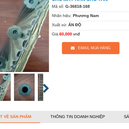
Mã số:
G-36818-168
Nhãn hiệu:
Phương Nam
Xuất xứ:
ẤN ĐỘ
Giá:
60,000
vnđ
EMAIL MUA HÀNG
ẾT VỀ SẢN PHẨM
THÔNG TIN DOANH NGHIỆP
SẢ