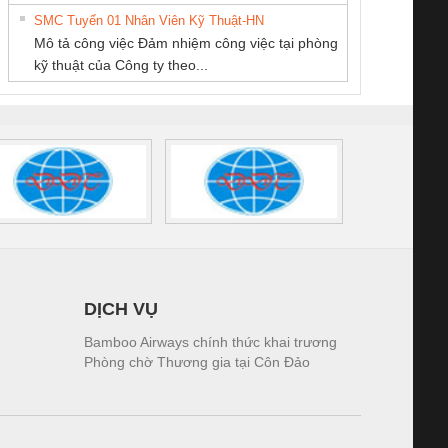
tấm pin
điện TRANSCLINIC
trơn Đà Nẵng
giám 
NAM
SMC Tuyển 01 Nhân Viên Kỹ Thuật-HN
SCLINIC 16I+
BKE 1K5.4
Sola
Mô tả công việc Đảm nhiệm công việc tại phòng
 (2502520000)
(7791400879)2. Giá
TRAN
kỹ thuật của Công ty theo...
1K5.4
DỊCH VỤ
Bamboo Airways chính thức khai trương
Phòng chờ Thương gia tại Côn Đảo