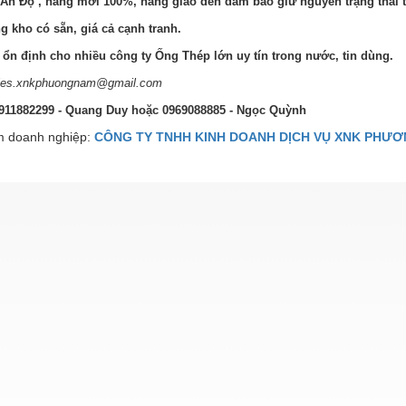
Ấn Độ , hàng mới 100%, hàng giao đến đảm bảo giữ nguyên trạng thái 
g kho có sẵn, giá cả cạnh tranh.
ổn định cho nhiều công ty Ống Thép lớn uy tín trong nước, tin dùng.
ales.xnkphuongnam@gmail.com
0911882299 - Quang Duy hoặc 0969088885 - Ngọc Quỳnh
 doanh nghiệp:
CÔNG TY TNHH KINH DOANH DỊCH VỤ XNK PHƯ