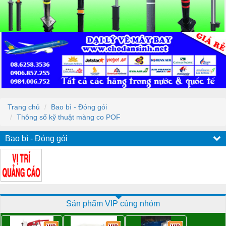
Trang chủ
Bao bì - Đóng gói
Thông số kỹ thuật màng co POF
Bao bì - Đóng gói
Sản phẩm VIP cùng nhóm