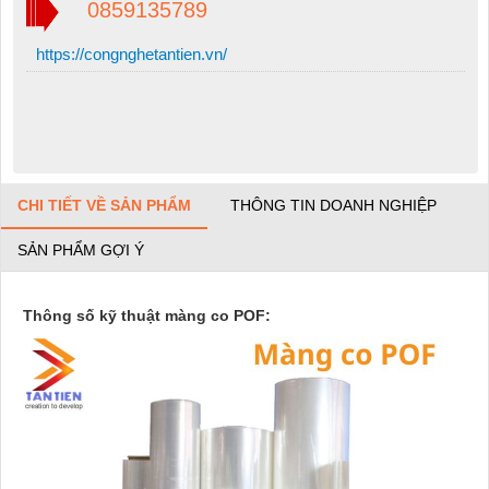
0859135789
https://congnghetantien.vn/
CHI TIẾT VỀ SẢN PHẨM
THÔNG TIN DOANH NGHIỆP
SẢN PHẨM GỢI Ý
Thông số kỹ thuật màng co POF: