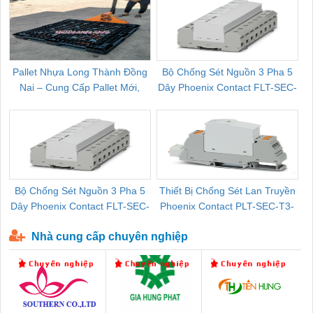
Pallet Nhựa Long Thành Đồng
Bộ Chống Sét Nguồn 3 Pha 5
Nai – Cung Cấp Pallet Mới,
Dây Phoenix Contact FLT-SEC-
C
Pallet Cũ Giá Tốt
P-T1-3S-264/50-FM - 2909589
Bộ Chống Sét Nguồn 3 Pha 5
Thiết Bị Chống Sét Lan Truyền
B
Dây Phoenix Contact FLT-SEC-
Phoenix Contact PLT-SEC-T3-
P-T1-3S-440/35-FM - 2908264
230-FM-PT - 2907928
Nhà cung cấp chuyên nghiệp