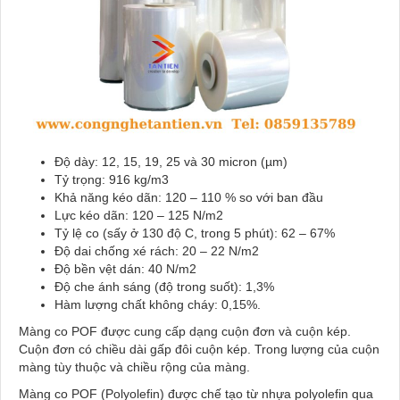
Độ dày: 12, 15, 19, 25 và 30 micron (µm)
Tỷ trọng: 916 kg/m3
Khả năng kéo dãn: 120 – 110 % so với ban đầu
Lực kéo dãn: 120 – 125 N/m2
Tỷ lệ co (sấy ở 130 độ C, trong 5 phút): 62 – 67%
Độ dai chống xé rách: 20 – 22 N/m2
Độ bền vệt dán: 40 N/m2
Độ che ánh sáng (độ trong suốt): 1,3%
Hàm lượng chất không cháy: 0,15%.
Màng co POF được cung cấp dạng cuộn đơn và cuộn kép.
Cuộn đơn có chiều dài gấp đôi cuộn kép. Trong lượng của cuộn
màng tùy thuộc và chiều rộng của màng.
Màng co POF (Polyolefin) được chế tạo từ nhựa polyolefin qua