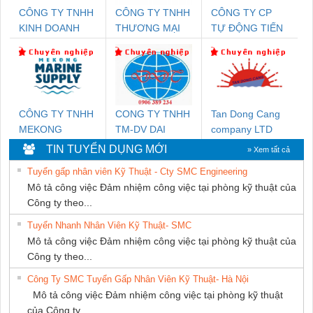
CÔNG TY TNHH
CÔNG TY TNHH
CÔNG TY CP
KINH DOANH
THƯƠNG MẠI
TỰ ĐỘNG TIẾN
DỊCH VỤ XNK
DỊCH VỤ KỸ
HƯNG
PHƯƠNG NAM
THUẬT ĐIỆN CƠ
GIA HƯNG
PHÁT
CÔNG TY TNHH
CONG TY TNHH
Tan Dong Cang
MEKONG
TM-DV DAI
company LTD
MARINE SUPPLY
DONG THANH
TIN TUYỂN DỤNG MỚI
» Xem tất cả
Tuyển gấp nhân viên Kỹ Thuật - Cty SMC Engineering
Mô tả công việc Đảm nhiệm công việc tại phòng kỹ thuật của
Công ty theo...
Tuyển Nhanh Nhân Viên Kỹ Thuật- SMC
Mô tả công việc Đảm nhiệm công việc tại phòng kỹ thuật của
Công ty theo...
Công Ty SMC Tuyển Gấp Nhân Viên Kỹ Thuật- Hà Nội
Mô tả công việc Đảm nhiệm công việc tại phòng kỹ thuật
của Công ty...