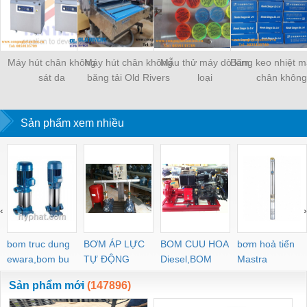
Máy hút chân không
Máy hút chân không
Mẫu thử máy dò kim
Băng keo nhiệt m
sát da
băng tải Old Rivers
loại
chân không
Sản phẩm xem nhiều
‹
›
bom truc dung
BƠM ÁP LỰC
BOM CUU HOA
bơm hoả tiển
ewara,bom bu
TỰ ĐỘNG
Diesel,BOM
Mastra
ewara
CHUA CHAY
Sản phẩm mới
(147896)