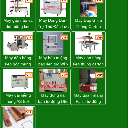
Máy gấp nắp và
Máy Đóng Đai -
Máy Dập Ghim
dán băng keo
Trợ Thủ Đắc Lực
Thùng Carton
thùng carton tự
Cho Mọi Doanh
Wp-1200 Chính
động WP-5050F
Nghiệp Trong
Hãng Đài Loan
giá rẻ
Khâu Đóng Gói
Máy dán băng
Máy hàn miệng
Máy dán băng
keo góc thùng
bao liên tục WP-
keo thùng carton
carton giá tốt
1200V chính
WP-5050RL
Đồng Nai
hãng giá tốt
chính hãng
Máy đai niềng
Máy đóng đai
Máy quấn màng
thùng AS-50H
bán tự động D56
Pallet tự động
Wellpack
Strapack
WP-55 xuất xứ
Đài Loan